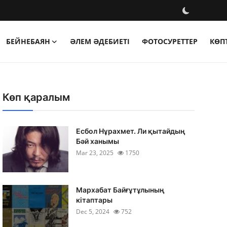
БЕЙНЕБАЯН
ӘЛЕМ ӘДЕБИЕТІ
ФОТОСУРЕТТЕР
КӨП
Көп қаралым
Есбол Нұрахмет. Ли қытайдың
Бәй ханымы
Mar 23, 2025
1750
Мархабат Байғұтұлының
кітаптары
Dec 5, 2024
752