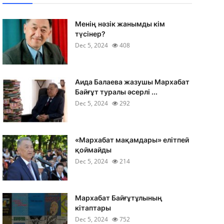
Менің нәзік жанымды кім
түсінер?
Dec 5, 2024
408
Аида Балаева жазушы Мархабат
Байғұт туралы әсерлі ...
Dec 5, 2024
292
«Мархабат мақамдары» елітпей
қоймайды
Dec 5, 2024
214
Мархабат Байғұтұлының
кітаптары
Dec 5, 2024
752