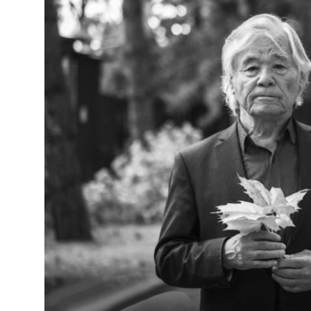
Фотосуреттер
Көптеген