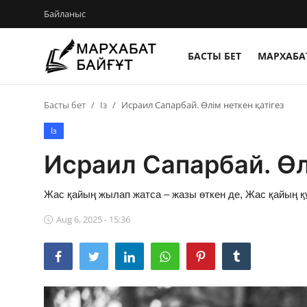
Байланыс
БАСТЫ БЕТ
МАРХАБАТ
Басты бет
Басты бет
Із
Исраил Сапарбай. Өлім неткен қатігез
Байланыс
Із
Мархабат Байғұт 80 жас
Исраил Сапарбай. Өл
Із
Жас қайың жылап жатса – жазы өткен де, Жас қайың құ
Бір ауыз сөз
Aug 6, 2025 - 15:36
Әдебиет
Бейнебаян
Әлем әдебиеті