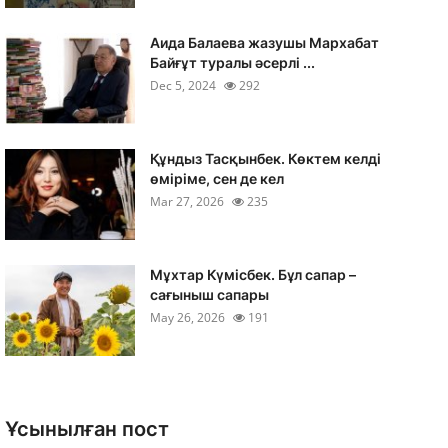
Аида Балаева жазушы Мархабат
Байғұт туралы әсерлі ...
Dec 5, 2024
292
Құндыз Тасқынбек. Көктем келді
өміріме, сен де кел
Mar 27, 2026
235
Мұхтар Күмісбек. Бұл сапар –
сағыныш сапары
May 26, 2026
191
Ұсынылған пост