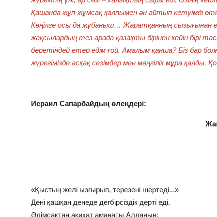
Қашанда жұп-жұмсақ қалпымен ән айтып кетуімді өтін
Көңілге осы да жұбаныш… Жаратқанның сызығынан ешк
жақсылардың тез арада қазақты бірінен кейін бірі т
беретіндей етер едім ғой. Амалым қанша? Біз бар бол
жүрегімізде асқақ сезімдер мен мәңгілік мұра қалды. Қ
Исраил Сапарбайдың өлеңдері:
Жа
«Қыстың желі ызғырып, терезені шертеді...»
Дені қашқан денеде дегбірсіздік дерті еді.
Әлімсақтан ақиқат аманаты Алланың: