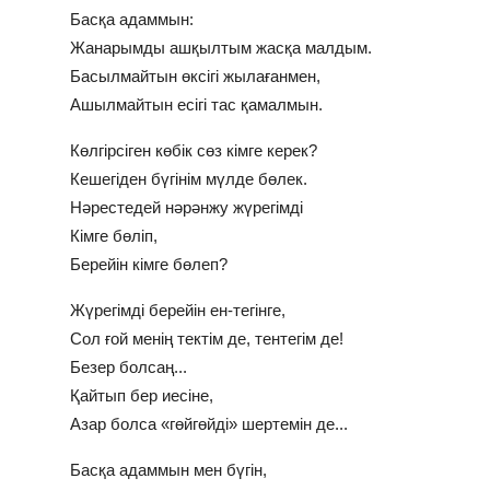
Басқа адаммын:
Жанарымды ашқылтым жасқа малдым.
Басылмайтын өксігі жылағанмен,
Ашылмайтын есігі тас қамалмын.
Көлгірсіген көбік сөз кімге керек?
Кешегіден бүгінім мүлде бөлек.
Нәрестедей нәрәнжу жүрегімді
Кімге бөліп,
Берейін кімге бөлеп?
Жүрегімді берейін ен-тегінге,
Сол ғой менің тектім де, тентегім де!
Безер болсаң...
Қайтып бер иесіне,
Азар болса «гөйгөйді» шертемін де...
Басқа адаммын мен бүгін,