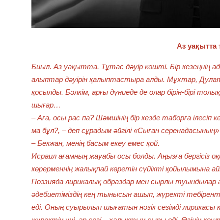
Аз уақытта 
Биыл. Аз уақытта. Тұтас дәуір көшті. Бір кезеңнің 
алыптар дәуірін қалыптастыра алды. Мұхтар, Дулат
қосылды. Бәлкім, арғы дүниеде де олар бірін-бірі то
шығар…
– Аға, осы рас па? Шәмшінің бір кезде таборға ілесіп
ма бұл?, – деп сұрадым әйгілі «Сыған серенадасының
– Бекжан, менің басым екеу емес қой.
Исраил ағамның жауабы осы болды. Аңызға бергісіз 
көрерменнің жалықпай көретін сүйікті қойылымына ай
Поэзияда лирикалық образдар мен сырлы туындылар а
әдебиетіміздің кең тынысын ашып, жүректі тебірентк
еді. Оның суырылып шығатын нәзік сезімді лирикасы к
жүректің үні, әр сөзі – халықтың сыры еді. Өзінің 