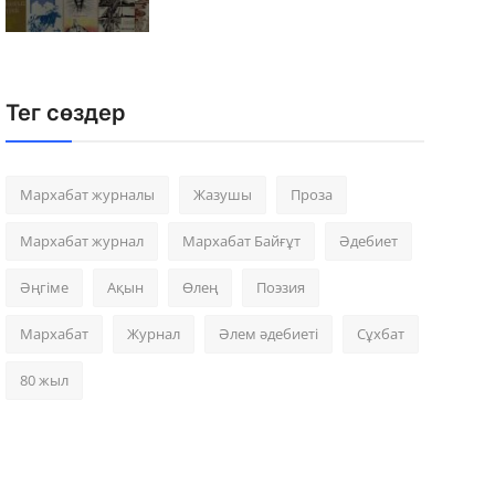
Тег сөздер
Мархабат журналы
Жазушы
Проза
Мархабат журнал
Мархабат Байғұт
Әдебиет
Әңгіме
Ақын
Өлең
Поэзия
Мархабат
Журнал
Әлем әдебиеті
Сұхбат
80 жыл