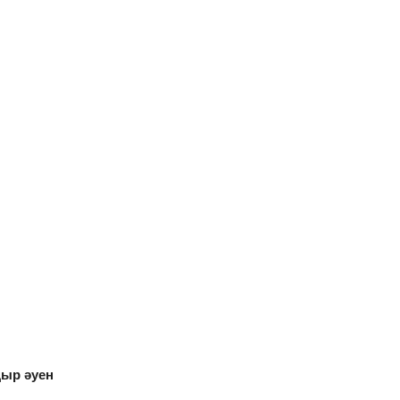
ңыр әуен