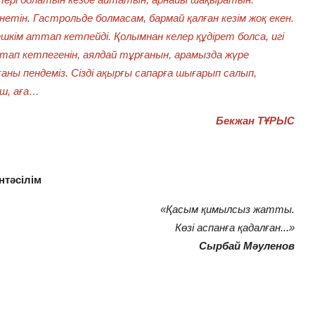
етін. Гастрольде болмасам, бармай қалған кезім жоқ екен.
ім аттап кетпейді. Қолымнан келер құдірет болса, игі
астап кетпегенін, аялдай тұрғанын, арамызда жүре
ғаны пендеміз. Сізді ақырғы сапарға шығарып салып,
ош, аға…
Бекжан ТҰРЫС
нтәсілім
«Қасым қимылсыз жатты.
Көзі аспанға қадалған...»
Сырбай Мәуленов