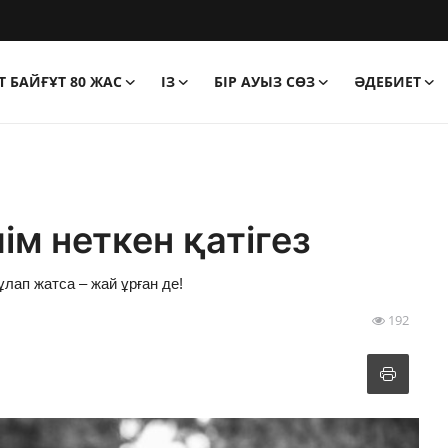
 БАЙҒҰТ 80 ЖАС
ІЗ
БІР АУЫЗ СӨЗ
ӘДЕБИЕТ
ім неткен қатігез
лап жатса – жай ұрған де!
192