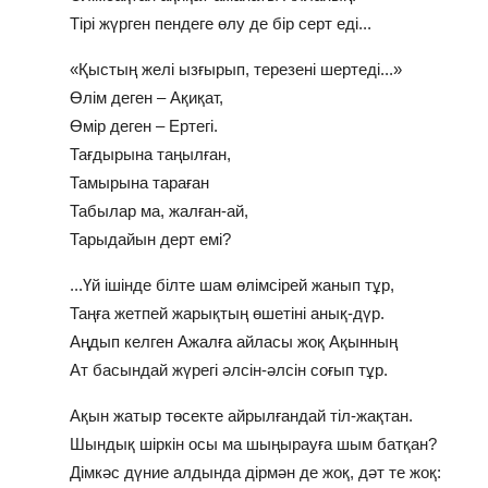
Тірі жүрген пендеге өлу де бір серт еді...
«Қыстың желі ызғырып, терезені шертеді...»
Өлім деген – Ақиқат,
Өмір деген – Ертегі.
Тағдырына таңылған,
Тамырына тараған
Табылар ма, жалған-ай,
Тарыдайын дерт емі?
...Үй ішінде білте шам өлімсірей жанып тұр,
Таңға жетпей жарықтың өшетіні анық-дүр.
Аңдып келген Ажалға айласы жоқ Ақынның
Ат басындай жүрегі әлсін-әлсін соғып тұр.
Ақын жатыр төсекте айрылғандай тіл-жақтан.
Шындық шіркін осы ма шыңырауға шым батқан?
Дімкәс дүние алдында дірмән де жоқ, дәт те жоқ: