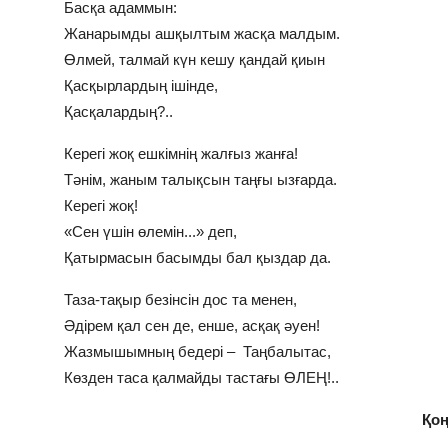
Басқа адаммын:
Жанарымды ашқылтым жасқа малдым.
Өлмей, талмай күн кешу қандай қиын
Қасқырлардың ішінде,
Қасқалардың?..
Керегі жоқ ешкімнің жалғыз жанға!
Тәнім, жаным талықсын таңғы ызғарда.
Керегі жоқ!
«Сен үшін өлемін...» деп,
Қатырмасын басымды бал қыздар да.
Таза-тақыр безінсін дос та менен,
Әдірем қал сен де, енше, асқақ әуен!
Жазмышымның бедері – Таңбалытас,
Көзден таса қалмайды тастағы ӨЛЕҢ!..
Қо