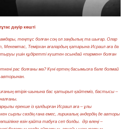
тұтас дәуір көшті
адамдары, теңтұс болған соң ол заңдылық та шығар. Олар
, Мекемтас, Темірхан ағалардың қатарына Исраил аға да
лықтыруы үшін құдіретті күштен осындай «пәрмен» болған
 кеткені рас болғаны ма? Күні ертең басымызға бәле болмай
» авторынан.
оқиғаның өтірік-шынына бас қатырып қайтеміз, бастысы –
налғаны.
рқылы ерекше із қалдырған Исраил аға – ұлы
ен сырлы сөздің ғана емес, лирикалық әндердің де авторы
өпшілікке өзін қайта табуға сеп болды. Әр өлеңі –
кештері болатын кезде айтатын, арнайы шақыратын.