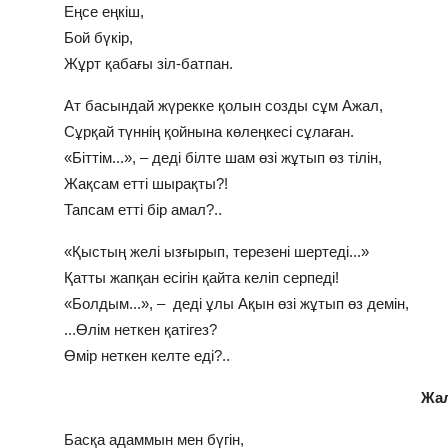
Еңсе еңкіш,
Бой бүкір,
Жұрт қабағы зіл-батпан.
Ат басындай жүрекке қолын созды сұм Ажал,
Сұрқай түннің қойнына көлеңкесі сұлаған.
«Біттім...», – деді білте шам өзі жұтып өз тілін,
Жақсам етті шырақты?!
Тапсам етті бір амал?..
«Қыстың желі ызғырып, терезені шертеді...»
Қатты жапқан есігін қайта келіп серпеді!
«Болдым...», – деді ұлы Ақын өзі жұтып өз демін,
...Өлім неткен қатігез?
Өмір неткен келте еді?..
Жа
Басқа адаммын мен бүгін,