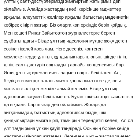
ұлттық салт-дәстүрлерімізді жаңғыртып жатырмыз деп
ойлаймыз. Алайда жастардың көбі керісінше гаджеттер
арқылы, әлеуметтік желілер арқылы батыстың мәдениетін
көбірек сіңіріп жатыр. Біз оларға көп еркіндік беріп қойдық.
Мен кешегі Ринат Зайытовтоң журналистерге берген
сұқбатындағы «Бізде ұлттық идеология мүлде жоқ» деген
сөзіне тікелей қосылам. Неге десеңіз, көптеген
мемлекеттерде ұлттық құндылықтарын, оның ішінде тілін,
дінін, салт-дәстүрін сақтаудың арнайы концепсиясы бар.
Яғни, ұлттық идеологиясы заңмен нақты бекітілген. Ал,
біздің егенмендік алғанымызға қанша жыл өтсе де, осы
мәселеге әлі қол жеткізе алмай келеміз. Бізде ұлттық
идеология заңмен бекітілмеген. Бұған ішкі-сыртқы саясаттың
да ықпалы бар шығар деп ойлаймын. Жоғарыда
айтқанымдай, батыстың идеологиясы біздің ішкі
құндылықтарымызға кіріп, тамырын тереңдетіп келеді. Ал ол
ұлт тағдырына үлкен қауіп төндіреді. Осының бәріне кейде
жастарды кінәлап жатамыз. Дегенмен, кінә – жастарда емес,