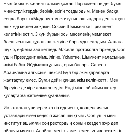
жыл бойы мәселені талмай қозғап Парламенттің де, бүкіл
министрліктердің бәрінің есігін тоздырдым. Менен басқа
сонда барып «Мәдениет институтын ашыңдар» деп жатқан
ешкімді көрген жоқпын. Сосын Шымкентке Президент
келетінін естіп, 3 күн бұрын осы мәселенің мемлекет
басшысының құлағына жетуіне барымды салдым. Аллаға
шүкір, еңбегім зая кетпеді. Мәселе протоколға тіркелді. Сол
үшін Президент әкімшілігіне, Үкіметке, Шымкент қаласының
әкімі Ғабит Әбдімәжитұлына, орынбасары Сәрсен
Абайұлына алғысым шексіз! Бұл бір әкім қараларға
жалтақтау емес. Бұған дейін қанша әкім келіп-кетті. Мен
біреуіне де кіре алмаған едім. Енді міне, айғайым жетер
құлақтарға жеткеніне қуанғаным.
Иә, аталған университеттің идеясын, концепсиясын
ұстаздарыммен кеңесіп жасап шықтым . Сол үшін мені
институт ашылған соң ректордың орнын көздеп жүр деп
ойлауы мүмкін. Алайда, мені қызмет емес, университеттің