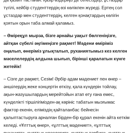
түгілі, кейбір студенттердің өзі көлікпен жүреді. Ертең сол
ұстаздар мен студенттердің, келген қонақтардың көлігін
қоятын орын таба алмай қаламыз.
– Әміреқұл мырза, бізге арнайы уақыт бөлгеніңізге,
айтқан сүбелі әңгімеңізге рақмет! Мәдени өміріміз
оңалып, өнеріміз ұлықталып, руханиятымыз кез келген
мәселелердің алдына шығып, бірінші қаралатын күнге
жетейік!
– Сізге де рақмет, Сезім! Әрбір адам мәдениет пен өнер –
әншілердің жеке концертін өткізу, қала күндерін тойлау,
ақын-жазушылардың мерейтойын атап өту ғана емес,
күнделікті тіршілігімізден-ақ көрініс табатын мызғымас
фактор екенін, еліміздің қайталанбас бейнесін
қалыптастыруға арналған бірден-бір құрал екенін айта кеткім
келеді. «Ұлттық өнер», «ұлттық мәдениет», «ұлттық
руханият», «ұлттық идеология», «ұлттық тәрбие», «ұлттық