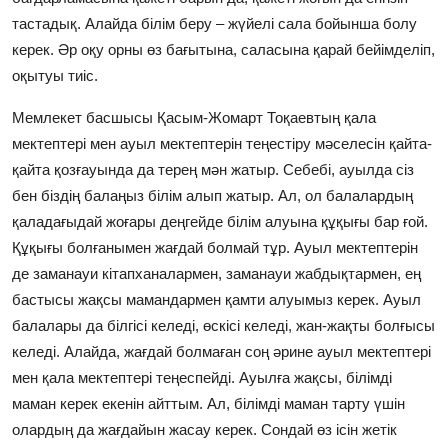
тастадық. Алайда білім беру – жүйелі сала бойынша болу
керек. Әр оқу орны өз бағытына, саласына қарай бейімделіп,
оқытуы тиіс.
Мемлекет басшысы Қасым-Жомарт Тоқаевтың қала
мектептері мен ауыл мектептерін теңестіру мәселесін қайта-
қайта қозғауында да терең мән жатыр. Себебі, ауылда сіз
бен біздің балаңыз білім алып жатыр. Ал, ол балалардың
қаладағыдай жоғары деңгейде білім алуына құқығы бар ғой.
Құқығы болғанымен жағдай болмай тұр. Ауыл мектептерін
де заманауи кітапханалармен, заманауи жабдықтармен, ең
бастысы жақсы мамандармен қамти алуымыз керек. Ауыл
балалары да білгісі келеді, өскісі келеді, жан-жақты болғысы
келеді. Алайда, жағдай болмаған соң әрине ауыл мектептері
мен қала мектептері теңеспейді. Ауылға жақсы, білімді
маман керек екенін айттым. Ал, білімді маман тарту үшін
олардың да жағдайын жасау керек. Сондай өз ісін жетік