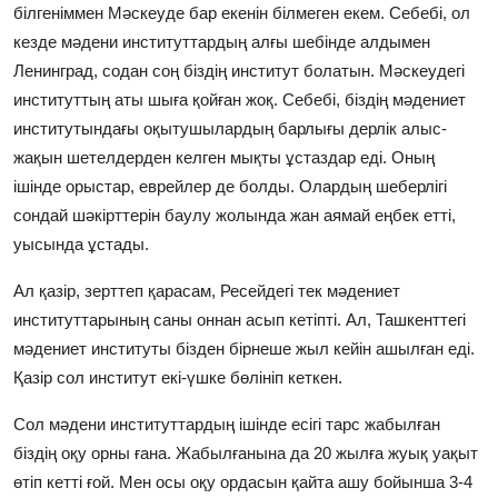
білгеніммен Мәскеуде бар екенін білмеген екем. Себебі, ол
кезде мәдени институттардың алғы шебінде алдымен
Ленинград, содан соң біздің институт болатын. Мәскеудегі
институттың аты шыға қойған жоқ. Себебі, біздің мәдениет
институтындағы оқытушылардың барлығы дерлік алыс-
жақын шетелдерден келген мықты ұстаздар еді. Оның
ішінде орыстар, еврейлер де болды. Олардың шеберлігі
сондай шәкірттерін баулу жолында жан аямай еңбек етті,
уысында ұстады.
Ал қазір, зерттеп қарасам, Ресейдегі тек мәдениет
институттарының саны оннан асып кетіпті. Ал, Ташкенттегі
мәдениет институты бізден бірнеше жыл кейін ашылған еді.
Қазір сол институт екі-үшке бөлініп кеткен.
Сол мәдени институттардың ішінде есігі тарс жабылған
біздің оқу орны ғана. Жабылғанына да 20 жылға жуық уақыт
өтіп кетті ғой. Мен осы оқу ордасын қайта ашу бойынша 3-4