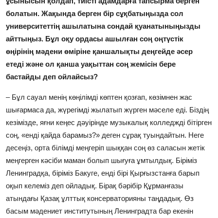
ұсынысын қолдап, тиісті адамдарға тапсырма берген
болатын. Жақында берген бір сұқбатыңызда сол
университеттің ашылатына сондай қуанатыныңызды
айттыңыз. Бұл оқу ордасы ашылған соң оңтүстік
өңірінің мәдени өміріне қаншалықты деңгейде әсер
етеді және ол қанша уақыттан соң жемісін бере
бастайды деп ойлайсыз?
– Бұл сауал менің көңілімді көптен қозғап, көзімнен жас
шығармаса да, жүрегімді жылатып жүрген мәселе еді. Біздің
кезімізде, яғни кеңес дәуірінде музыкалық колледжді бітірген
соң, «енді қайда барамыз?» деген сұрақ туындайтын. Неге
десеңіз, орта білімді меңгеріп шыққан соң өз саласын жетік
меңгерген кәсіби маман болып шығуға ұмтылдық. Біріміз
Ленинградқа, біріміз Бакуге, енді бірі Қырғызстанға барып
оқып келеміз деп ойладық. Бірақ бәрібір Құрманғазы
атындағы Қазақ ұлттық консерваторияны таңдадық. Өз
басым мәдениет институтының Ленинградта бар екенін