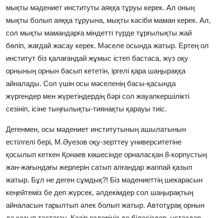
мықты мәдениет институты аяққа тұруы керек. Ал оның
мықты болып аяққа тұруына, мықты кәсіби маман керек. Ал,
сол мықты мамандарға міндетті түрде тұрғылықты жай
бөліп, жағдай жасау керек. Мәселе осында жатыр. Ертең ол
институт біз қалағандай жұмыс істеп бастаса, жүз оқу
орнының орнын басып кететін, іргелі қара шаңыраққа
айналады. Сол үшін осы мәселенің басы-қасында
жүргендер мен жүретіндердің бәрі сол жауапкершілікті
сезініп, ісіне тыңғылықты-тиянақты қарауы тиіс.
Дегенмен, осы мәдениет институтының ашылатынын
естілгелі бері, М.Әуезов оқу-зерттеу университетіне
қосылып кеткен Қонаев көшесінде орналасқан 8-корпустың
жан-жағындағы жерлерін сатып алғандар жаппай қазып
жатыр. Бұл не деген сұмдық?! Біз мәдениеттің шекарасын
кеңейтеміз бе деп жүрсек, әлдекімдер сол шаңырақтың
айналасын тарылтып әлек болып жатыр. Автотұрақ орнын
да қазып тастаған. Қазір өздеріңіз де білесіздер, ұстаздар