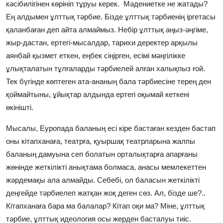
кәсібилігінен көрініп тұруы керек. Мәдениетке не жатады?
Ең алдымен ұлттық тәрбие. Бізде ұлттық тәрбиенің іргетасы
қаланбаған деп айта алмаймыз. Небір ұлттық аңыз-әңгіме,
жыр-дастан, ертегі-мысалдар, тарихи деректер арқылы
аянбай қызмет еткен, еңбек сіңірген, есімі мәңгілікке
ұлықталатын тұлғаларды тәрбиелей алған халықпыз ғой.
Тек бүгінде көптеген ата-ананың бала тәрбиесіне терең ден
қоймайтыны, ұйықтар алдында ертегі оқымай кеткені
өкінішті.
Мысалы, Еуропада баланың есі кіре бастаған кезден бастап
оны кітапханаға, театрға, қуыршақ театрларына жалпы
баланың дамуына сеп болатын орталықтарға апарғаны
жөнінде жеткілікті анықтама болмаса, анасы мемлекеттен
жәрдемақы ала алмайды. Себебі, ол баласын жеткілікті
деңгейде тәрбиелеп жатқан жоқ деген сөз. Ал, бізде ше?..
Кітапханаға бара ма балалар? Кітап оқи ма? Міне, ұлттық
тәрбие, ұлттық идеология осы жерден басталуы тиіс.