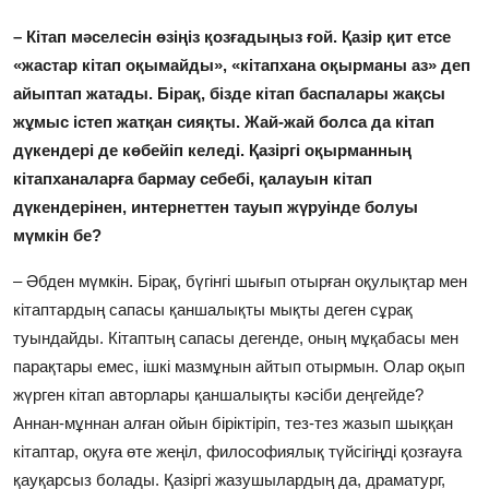
– Кітап мәселесін өзіңіз қозғадыңыз ғой. Қазір қит етсе
«жастар кітап оқымайды», «кітапхана оқырманы аз» деп
айыптап жатады. Бірақ, бізде кітап баспалары жақсы
жұмыс істеп жатқан сияқты. Жай-жай болса да кітап
дүкендері де көбейіп келеді. Қазіргі оқырманның
кітапханаларға бармау себебі, қалауын кітап
дүкендерінен, интернеттен тауып жүруінде болуы
мүмкін бе?
– Әбден мүмкін. Бірақ, бүгінгі шығып отырған оқулықтар мен
кітаптардың сапасы қаншалықты мықты деген сұрақ
туындайды. Кітаптың сапасы дегенде, оның мұқабасы мен
парақтары емес, ішкі мазмұнын айтып отырмын. Олар оқып
жүрген кітап авторлары қаншалықты кәсіби деңгейде?
Аннан-мұннан алған ойын біріктіріп, тез-тез жазып шыққан
кітаптар, оқуға өте жеңіл, философиялық түйсігіңді қозғауға
қауқарсыз болады. Қазіргі жазушылардың да, драматург,