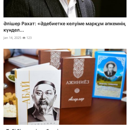
Әлішер Рахат: «Әдебиетке келуіме марқұм әпкемнің
күндел...
Jan 14, 2025
123