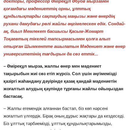
докторы, профессор Әміреқұл Әбуов мырзамен
қоғамдағы мәдениеттің орны, ұлттық
құндылықтарды сақтаудың маңызы және өнердің
рухани дамудағы рөлі жайлы әңгімелескен едік. Сондай-
ақ, биыл Мемлекет басшысы Қасым-Жомарт
Тоқаевтың тікелей тапсырмасымен қолға алып
отырған Шымкентте ашылатын Мәдениет және өнер
университетінің тағдырын да сөз еттік...
– Әміреқұл мырза, жалпы өнер мен мәдениет
тақырыбын жиі сөз етіп жүрсіз. Сол үшін әңгімемізді
қазіргі жаһандану дәуірінде қазақ қандай мәдениетін
жоғалтып алудың қаупінде тұрғаны жайлы ойыңыздан
бастасақ.
– Жалпы егемендік алғаннан бастап, біз көп нәрсені
жоғалтып үлгердік. Бірақ оның дұрыс жақтары да кездеседі.
Біз ұлттық тәрбиемізді, ұлттық құндылықтарымызды,