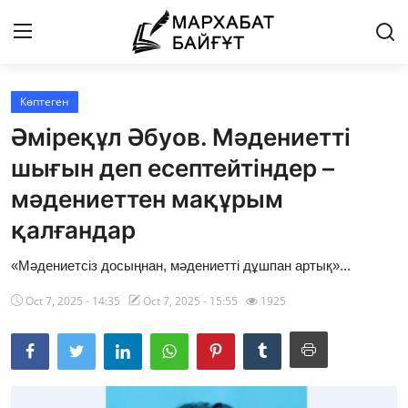
Көптеген
Басты бет
Әміреқұл Әбуов. Мәдениетті
Байланыс
шығын деп есептейтіндер –
мәдениеттен мақұрым
Мархабат Байғұт 80 жас
қалғандар
Із
«Мәдениетсіз досыңнан, мәдениетті дұшпан артық»...
Бір ауыз сөз
Oct 7, 2025 - 14:35
Oct 7, 2025 - 15:55
1925
Әдебиет
Бейнебаян
Әлем әдебиеті