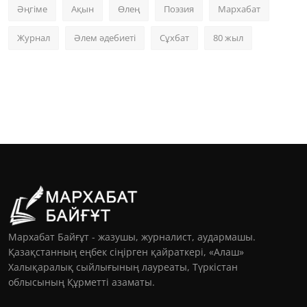
Әңгіме
Ақын
Өлең
Поэзия
Мархабат
Журнал
Әлем әдебиеті
Сұхбат
80 жыл
Мархабат Байғұт - жазушы, журналист, аудармашы.
Қазақстанның еңбек сіңірген қайраткері, «Алаш»
Халықаралық сыйлығының лауреаты, Түркістан
облысының Құрметті азаматы.