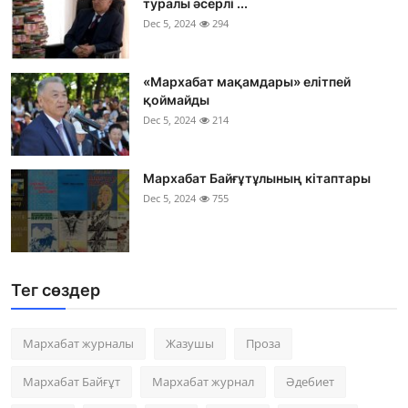
туралы әсерлі ...
Dec 5, 2024
294
«Мархабат мақамдары» елітпей
қоймайды
Dec 5, 2024
214
Мархабат Байғұтұлының кітаптары
Dec 5, 2024
755
Тег сөздер
Мархабат журналы
Жазушы
Проза
Мархабат Байғұт
Мархабат журнал
Әдебиет