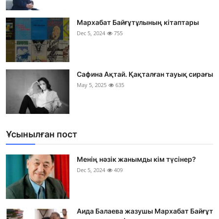
Мархабат Байғұтұлының кітаптары
Dec 5, 2024
755
Сафина Ақтай. Қақталған тауық сирағы
May 5, 2025
635
Ұсынылған пост
Менің нәзік жанымды кім түсінер?
Dec 5, 2024
409
Аида Балаева жазушы Мархабат Байғұт