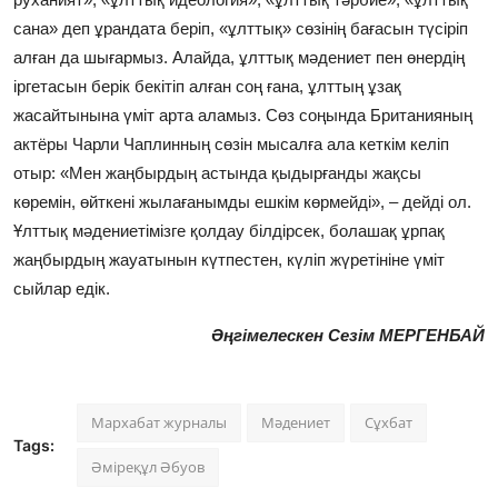
сана» деп ұрандата беріп, «ұлттық» сөзінің бағасын түсіріп
алған да шығармыз. Алайда, ұлттық мәдениет пен өнердің
іргетасын берік бекітіп алған соң ғана, ұлттың ұзақ
жасайтынына үміт арта аламыз. Сөз соңында Британияның
актёры Чарли Чаплинның сөзін мысалға ала кеткім келіп
отыр: «Мен жаңбырдың астында қыдырғанды жақсы
көремін, өйткені жылағанымды ешкім көрмейді», – дейді ол.
Ұлттық мәдениетімізге қолдау білдірсек, болашақ ұрпақ
жаңбырдың жауатынын күтпестен, күліп жүретініне үміт
сыйлар едік.
Әңгімелескен
Сезім МЕРГЕНБАЙ
Мархабат журналы
Мәдениет
Сұхбат
Tags:
Әміреқұл Әбуов