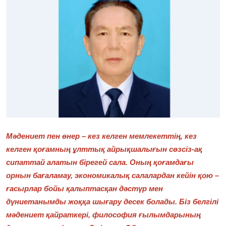
Фотосуреттер
Көптеген
Мәдениет пен өнер – кез келген мемлекеттің, кез
келген қоғамның ұлттық айрықшалығын сөзсіз-ақ
сипаттай алатын бірегей сала. Оның қоғамдағы
орнын бағаламау, экономикалық салалардан кейін қою –
ғасырлар бойы қалыптасқан дәстүр мен
дүниетанымды жоққа шығару десек болады. Біз белгілі
мәдениет қайраткері, философия ғылымдарының