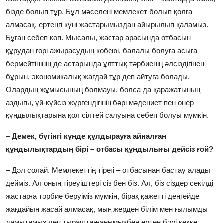
бізде болып тұр. Бұл мәселені мемлекет болып қолға
алмасақ, ертеңгі күні жастарымыздан айырылып қаламыз.
Бұған себеп көп. Мысалы, жастар арасында отбасын
құрудан гөрі ажырасудың көбеюі, балалы болуға асыға
бермейтінінің де астарында ұлттық тәрбиенің әлсіздігінен
бұрын, экономикалық жағдай тұр деп айтуға болады.
Олардың жұмысының болмауы, болса да қаражатының
аздығы, үй-күйсіз жүргендігінің бәрі мәдениет пен өнер
құндылықтарына қол сілтей салуына себеп болуы мүмкін.
– Демек, бүгінгі күнде құлдырауға айналған
құндылықтардың бірі – отбасы құндылығы дейсіз ғой?
– Дәл солай. Мемлекеттің тірегі – отбасынан бастау алады
дейміз. Ал оның тіреуіштері сіз бен біз. Ал, біз сіздер секілді
жастарға тәрбие беруіміз мүмкін, бірақ қажетті деңгейде
жағдайын жасай алмасақ, мың жерден білім мен ғылымды
дамытамыз деп тыраштанғанымызбен ертең бәрі көкке