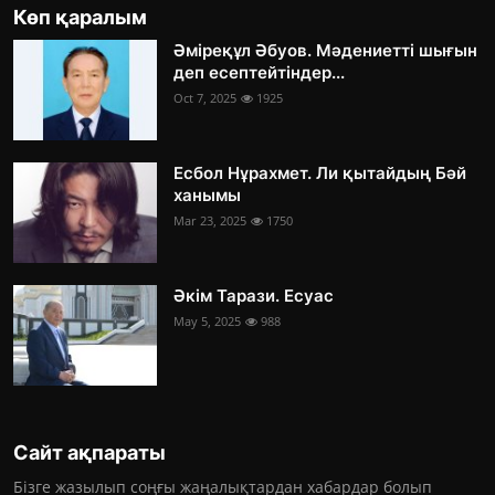
Көп қаралым
Әміреқұл Әбуов. Мәдениетті шығын
деп есептейтіндер...
Oct 7, 2025
1925
Есбол Нұрахмет. Ли қытайдың Бәй
ханымы
Mar 23, 2025
1750
Әкім Тарази. Есуас
May 5, 2025
988
Сайт ақпараты
Бізге жазылып соңғы жаңалықтардан хабардар болып