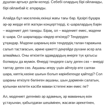
дұшпан артық» дегім келеді. Себебі олардың бірі ойланады,
бірі ойланбай іс атқарады.
Алайда бұл мәселенің екінші жағы тағы бар. Қазіргі бұқара
әр-әр жерде өтіп жатқан концерттерді, іс-шаралардың бәрін
– мәдениет деп таниды. Бірақ, ол – мәдениет емес, мәдени
іс-шара. Ол шараларды кімдер өткізеді? Тендерден
ұтқандар. Мәдени шараның өзін тендердің талан-таражына
салып тастағасын, әрине қажетті деңгейде рухани әсер ала
алмаймыз. Оны өткізетін адамдардың өнерге түк қатысы
болмауы да мүмкін. Өнерді тендерге салу деген сөз – өнерді
таптау деген сөз. Ақшаны игеру үшін әйтеуір өте салған
шара, көптің көзіне шығын болып көрінбегенде қайтеді? Сол
шараны өткізуге бөлінген ақшаны, шын дәрменін салатын,
қолынан келетін кәсіби маман істегені жөн емес пе?
Ал, мәдениет дегеніміз әр адамның, әр маманның өзін
ұстауынан, қабылдаған шешімінен, жасаған әрекетінен,