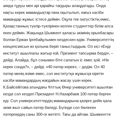
аяққа тұруы мен әрі қарайғы тағдыры алаңдатады. Онда
нақты керек мамандықтар ғана оқытылып, нағыз кәсіби
мамандар жұмыс істесе деймін. Оқуға тек оңтүстіктің емес,
Қазақстанның түкпір-түкпірінен келген студенттер білім алса
екен деймін. Жақында Шымкент қаласы әкімінің орынбасары
болған Ержан Іргебайұлымен кездескен едім. Университеттің
концепсиясын өз қолына беріп таныстырдым. Ол кісі «Енді
институт ашылғалы жатыр ғой, Презиент тапсырма берді», –
дейді. Алайда, бұл сонымен біте салатын іс емес қой. «Не
керек сонда?», – дейді. «40 пәтер керек», – дедім. Ол 40
пәтер менің өзіме емес, сол институтқа жұмысқа кіретін
кәсіби мамандардың жағдайын жасау үшін керек.
К.Байсейітова атындағы Ұлттық Өнер университеті ашылған
кезде сол кездегі Президент Н.Назарбаев 100 пәтер берген
еді. Сол университеттердің мамандарына қазірге дейін қала
әкімі жыл сайын пәтер бөледі. Бүгінде сол бөлінген
пәтерлердің саны 300-ге жетіпті. Тағы да айтам. Шымкентте