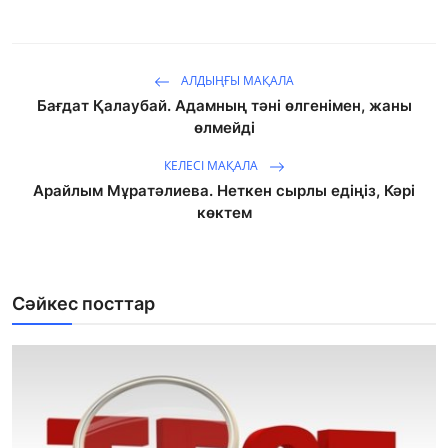
АЛДЫҢҒЫ МАҚАЛА
Бағдат Қалаубай. Адамның тәні өлгенімен, жаны
өлмейді
КЕЛЕСІ МАҚАЛА
Арайлым Мұратәлиева. Неткен сырлы едіңіз, Кәрі
көктем
Сәйкес посттар