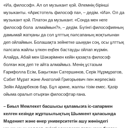
«Иә, философ». Ал ол музыкант қой. Әлемнің бірінші
музыканты. «Аристотель философ па», – дедім. «Иә». Ол да
музыкант қой. Платон да музыкант. «Сонда мен неге
философ бола алмаймын?», – дедім. Бүгінгі философияның
дамымай жатқаны да сол ұлттық пәлсапаның жоқтығынан
деп ойлаймын. Болашақта зейнетке шыққан соң, осы ұлттық
пәлсапа жайлы үлкен еңбек бастауды ойлап жүрмін.
Алайда, Абай мен Шәкәрімнен кейін қазақта философ
болған жоқ деп те айта алмаймыз. Менің ұстазым
Ғарифолла Есім, Бақытжан Сатершинов, Серік Нұрмұратов,
Сәбит Мұрат және Анатолий Григорьевич пен жерлесіміз
Зейін Айдарбеков бар. Бұл әрине, жалпы тізім емес. Қазір
ойыма оралып отырған философтар ғана.
– Биыл Мемлекет басшысы қаламызға іс-сапармен
келген кезінде жұртшылықтың Шымкент қаласында
Мәдениет және өнер университетін ашу жөніндегі