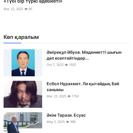
«Түбі бір түркі әдебиеті»
Mar 22, 2025
80
Көп қаралым
Әміреқұл Әбуов. Мәдениетті шығын
деп есептейтіндер...
Oct 7, 2025
1925
Есбол Нұрахмет. Ли қытайдың Бәй
ханымы
Mar 23, 2025
1750
Әкім Тарази. Есуас
May 5, 2025
988