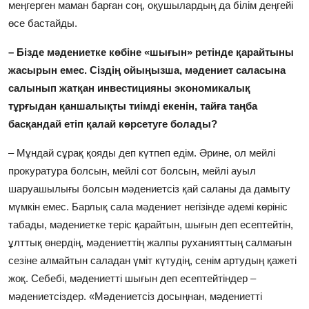
меңгерген маман барған соң, оқушылардың да білім деңгейі
өсе бастайды.
– Бізде мәдениетке көбіне «шығын» ретінде қарайтыны
жасырын емес. Сіздің ойыңызша, мәдениет саласына
салынып жатқан инвестицияны экономикалық
тұрғыдан қаншалықты тиімді екенін, тайға таңба
басқандай етіп қалай көрсетуге болады?
– Мұндай сұрақ қояды деп күтпеп едім. Әрине, ол мейлі
прокуратура болсын, мейлі сот болсын, мейлі ауыл
шаруашылығы болсын мәдениетсіз қай саланы да дамыту
мүмкін емес. Барлық сала мәдениет негізінде әдемі көрініс
табады, мәдениетке теріс қарайтын, шығын деп есептейтін,
ұлттық өнердің, мәдениеттің жалпы руханияттың салмағын
сезіне алмайтын саладан үміт күтудің, сенім артудың қажеті
жоқ. Себебі, мәдениетті шығын деп есептейтіндер –
мәдениетсіздер. «Мәдениетсіз досыңнан, мәдениетті