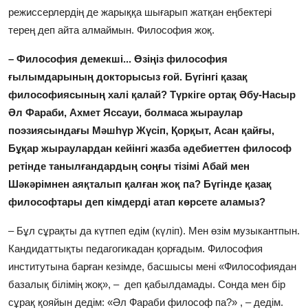
режиссерлердің де жарыққа шығарып жатқан еңбектері
терең деп айта алмаймын. Философия жоқ.
– Философия демекші... Өзіңіз философия
ғылымдарының докторысыз ғой. Бүгінгі қазақ
философиясының халі қалай? Түркіге ортақ Әбу-Насыр
Әл Фараби, Ахмет Яссауи, болмаса жыраулар
поэзиясындағы Мәшһүр Жүсіп, Қорқыт, Асан қайғы,
Бұқар жыраулардан кейінгі жазба әдебиеттен философ
ретінде танылғандардың соңғы тізімі Абай мен
Шәкәрімнен аяқталып қалған жоқ па? Бүгінде қазақ
философтары деп кімдерді атап көрсете аламыз?
– Бұл сұрақты да күтпеп едім (күліп). Мен өзім музыкантпын.
Кандидаттықты педагогикадан қорғадым. Философия
институтына барған кезімде, басшысы мені «Философиядан
базалық білімің жоқ», – деп қабылдамады. Сонда мен бір
сұрақ қояйын дедім: «Әл Фараби философ па?» , – дедім.