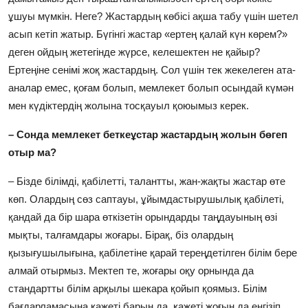
ұшуы мүмкін. Неге? Жастардың көбісі ақша табу үшін шетел
асып кетіп жатыр. Бүгінгі жастар «ертең қалай күн көрем?»
деген ойдың жетегінде жүрсе, келешектен не қайыр?
Ертеңіне сенімі жоқ жастардың. Сол үшін тек жекелеген ата-
аналар емес, қоғам болып, мемлекет болып осындай күмән
мен күдіктердің жолына тосқауыл қоюымыз керек.
– Сонда мемлекет беткеұстар жастардың жолын бөгеп
отыр ма?
– Бізде білімді, қабілетті, талантты, жан-жақты жастар өте
көп. Олардың сөз саптауы, ұйымдастырушылық қабілеті,
қандай да бір шара өткізетін орындарды таңдауының өзі
мықты, талғамдары жоғары. Бірақ, біз олардың
қызығушылығына, қабілетіне қарай тереңдетілген білім бере
алмай отырмыз. Мектеп те, жоғары оқу орнында да
стандартты білім арқылы шекара қойып қоямыз. Білім
бағдарламасына қажеті барын да, қажеті жоғын да енгізіп