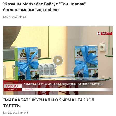
Жазушы Мархабат Байғұт "Таңшолпан"
бағдарламасының төрінде
Dec 4, 2024
53
“МАРХАБАТ” ЖУРНАЛЫ ОҚЫРМАНҒА ЖОЛ
ТАРТТЫ
Jan 22, 2025
261