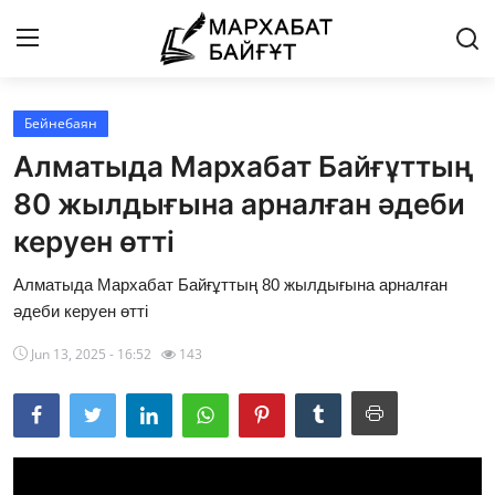
Бейнебаян
Басты бет
Алматыда Мархабат Байғұттың
Байланыс
80 жылдығына арналған әдеби
керуен өтті
Мархабат Байғұт 80 жас
Алматыда Мархабат Байғұттың 80 жылдығына арналған
Із
әдеби керуен өтті
Бір ауыз сөз
Jun 13, 2025 - 16:52
143
Әдебиет
Бейнебаян
Әлем әдебиеті