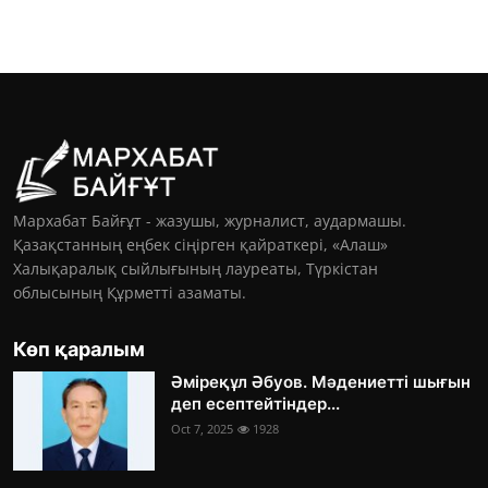
Мархабат Байғұт - жазушы, журналист, аудармашы.
Қазақстанның еңбек сіңірген қайраткері, «Алаш»
Халықаралық сыйлығының лауреаты, Түркістан
облысының Құрметті азаматы.
Көп қаралым
Әміреқұл Әбуов. Мәдениетті шығын
деп есептейтіндер...
Oct 7, 2025
1928