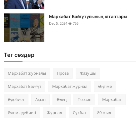
Мархабат Байғұтұлының кітаптары
Dec 5, 2024
755
Тег сөздер
Мархабат журналы
Проза
Жазушы
Мархабат Байғұт
Мархабат журнал
Әңгіме
Әдебиет
Ақын
Өлең
Поэзия
Мархабат
Әлем әдебиеті
Журнал
Сұхбат
80 жыл