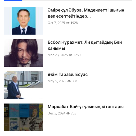
Әміреқұл Әбуов. Мәдениетті шығын
деп есептейтіндер...
Oct 7, 2025
1928
Есбол Нұрахмет. Ли қытайдың Бәй
ханымы
Mar 23, 2025
1750
Әкім Тарази. Есуас
May 5, 2025
988
Мархабат Байғұтұлының кітаптары
Dec 5, 2024
755