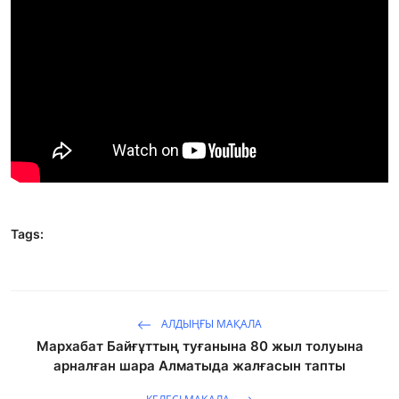
Фотосуреттер
Көптеген
Tags:
АЛДЫҢҒЫ МАҚАЛА
Мархабат Байғұттың туғанына 80 жыл толуына
арналған шара Алматыда жалғасын тапты