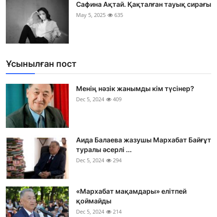
Сафина Ақтай. Қақталған тауық сирағы
May 5, 2025
635
Ұсынылған пост
Менің нәзік жанымды кім түсінер?
Dec 5, 2024
409
Аида Балаева жазушы Мархабат Байғұт
туралы әсерлі ...
Dec 5, 2024
294
«Мархабат мақамдары» елітпей
қоймайды
Dec 5, 2024
214