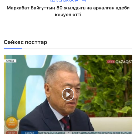
КЕЛЕСІ МАҚАЛА
Мархабат Байғұттың 80 жылдығына арналған әдеби
керуен өтті
Сәйкес посттар