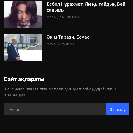
Есбол Нұрахмет. Ли қытайдың Бәй
ханымы
Mar 23, 2025
1750
Әкім Тарази. Есуас
May 5, 2025
988
Сайт ақпараты
Бізге жазылып соңғы жаңалықтардан хабардар болып
отырыңыз !
Жазылу