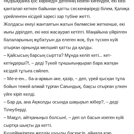
«Қорыққанға қос көрінеді» дегеннің кейпін кигендей, екі көзі
қанталап кеткен байынан қатты сескеніңкіреді білем, Қалиқа
үрейленген кісідей зәресі зәр түбіне жетті.
Жолдасы екеуі жантаятын жатын бөлмесіне жеткенше, екі
иығы дірілдеп, екі көзі жасаурап кетіпті. Маңайына үйірілген
балаларының жұбатуын да елеген жоқ, бүк түскен күйі
отырған орнында мелшиіп қатты да қалды.
– Қайсысың барсың сыртта? Мұнда келіп кеті... кет-
кетіңдерші?!, – деді Түкей тұншығыңқырап бара жатқан
кісідей тұтыға сөйлеп.
– Ме-е-ен... ба-а-армын әке, қазір, – деп, үрей қысқан тұла
бойын тежей алмай тұрған Сағындық, бақсы отырған үлкен
үйге кіріп келді.
– Бар да, ана Ақжолды осында шақырып жібер?, – деді
Тілеуберді.
– Мақұл, айтқаныңыз болсын!, – деп ол басын изеген күйі
сыртқа шықты да кетті.
Күшейіңкіреген желдің шуылы бәсеңсіп, айнала қою