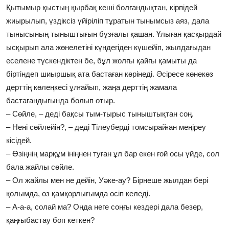
Қытымыр қыстың қырбақ кеші болғандықтан, кірпідей
жиырылып, үздіксіз үйіріліп тұратын тынымсыз аяз, дала
тынысының тыныштығын бұзғалы қашан. Ұлыған қасқырдай
ысқырып ала жөнелетіні күндегіден күшейіп, жылдағыдан
еселене түскендіктен бе, бұл жолғы қайғы қамыты да
біртіндеп шиыршық ата бастаған көрінеді. Әсіресе көнекөз
дерттің көлеңкесі ұлғайып, жаңа дерттің жамала
бастағандығында болып отыр.
– Сөйле, – деді бақсы тым-тырыс тыныштықтан соң.
– Нені сөйлейін?, – деді Тілеуберді томсырайған меңіреу
кісідей.
– Өзіңнің марқұм ініңнен туған ұл бар екен ғой осы үйде, сол
бала жайлы сөйле.
– Ол жайлы мен не дейін, Уәке-ау? Бірнеше жылдан бері
қолымда, өз қамқорлығымда өсіп келеді.
– А-а-а, солай ма? Онда неге соңғы кездері дала безер,
қаңғыбастау боп кеткен?