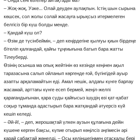
– Онда сені өзгелер айтақтады ма?
– Жоқ-жоқ, Уәке... Олай деуден аулақпын. Істің шын сырына
көшсек, сол жолы солай жасауға ырықсыз итермелеген
белгісіз бір күш болды менде.
– Қандай күш ол?
– Өзім де түсінбеймін, – деп кеңірдегіне қылғуы қиын бірдеңе
бітеліп қалғандай, қайғы тұңғиығына батып бара жатты
Тілеуберді.
Өзінің осынша ма опық жейтінін өз кезінде кеңінен ақыл
таразасына салып ойланып көргенде ғой, бүгінгідей ауыр
азапты арқаламайтын еді. Амал нешік, алдағы күнге барлау
жасамай, арттағы күнге есеп бермей, жеңіл-желпі
қарағандығынан, қара суды қайғысыз ішудің өзі қат-қабат
соқыр тұманда адастырып бара жатқандай әтуерсіз күй
кешіп келеді.
– Әй-й!, – деп, жерошақтай үлкен аузын құлағына дейін
күшене керген бақсы, күпие отырып көңілсіз әңгімесін әрі
қарай сабақтай жөнелді. – Осы келіншегіңмен отасқалы бері