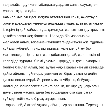
таңғажайып дүниеге табандағандардың саны, саусақпен
санарлық қана еді...
Кәмила қыз пәниден бақиға аттанғаннан кейін, әжептәуір
әрнеге арандаған көңілімді алдарқату үшін, асығыс атқарған
істерімнің қай-қайсысы да, қамыққан жанымның қауырсынын
қатайта алған жоқ болатын. Ылғи да бір мазасыз ой
желкелеп алып, төбемнен түйгіштегендей түсініксіз, тұрпайы
күйімді түбегейлі тұншықтырғысы келе ме, әйтеу бір
жанталасқан тіршіліктің жар қабағына қарай, жалп еткізгісі
келеді де тұрады. Үнемі үркумен, қорқудың қос шоқпарын
беліме байлап алып, бас ауған жаққа қарай қаңғып кетем де,
қайта айланып үйге оралуымның өзі біраз уақытқа дейін
қиынға соғып жүрді. Әсіресе ымырт үйіріліп, бейуақыт
болғанда, бейберекет айғайға басып, не біреудің ақырған
дауысынан жасып, дала безер дағдарысқа ұшыраған
күйімді, кейін келе бір-ақ аңғарыппын.
– Ақжол, әй, Ақжол! Ақжол деймін, тұр орныңнан. Тұрсаңшы