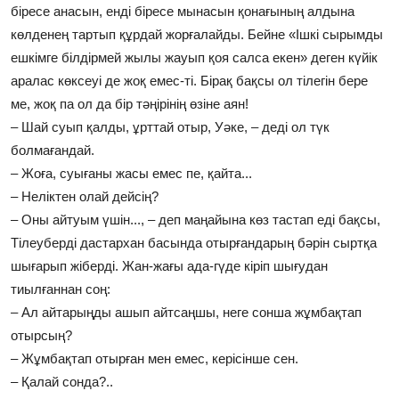
біресе анасын, енді біресе мынасын қонағының алдына
көлденең тартып құрдай жорғалайды. Бейне «Ішкі сырымды
ешкімге білдірмей жылы жауып қоя салса екен» деген күйік
аралас көксеуі де жоқ емес-ті. Бірақ бақсы ол тілегін бере
ме, жоқ па ол да бір тәңірінің өзіне аян!
– Шай суып қалды, ұрттай отыр, Уәке, – деді ол түк
болмағандай.
– Жоға, суығаны жасы емес пе, қайта...
– Неліктен олай дейсің?
– Оны айтуым үшін..., – деп маңайына көз тастап еді бақсы,
Тілеуберді дастархан басында отырғандарың бәрін сыртқа
шығарып жіберді. Жан-жағы ада-гүде кіріп шығудан
тиылғаннан соң:
– Ал айтарыңды ашып айтсаңшы, неге сонша жұмбақтап
отырсың?
– Жұмбақтап отырған мен емес, керісінше сен.
– Қалай сонда?..