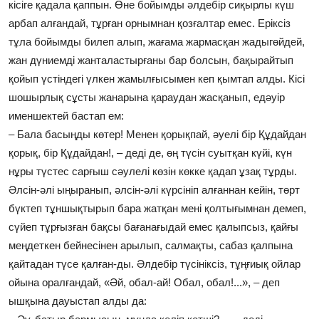
кісіге қадала қаппын. Өне бойымды әлдебір сиқырлы күш
арбап алғандай, тұрған орнымнан қозғалтар емес. Еріксіз
тұла бойымды билеп алып, жағама жармасқан жадыгөйдей,
жан дүниемді жанталастырғаны бар болсын, бақырайтып
қойып үстіндегі үлкен жамылғысымен кеп қымтап алды. Кісі
шошырлық сұсты жанарына қараудан жасқанып, едәуір
именшектей бастап ем:
– Бала басыңды көтер! Менен қорықпай, әуелі бір Құдайдан
қорық, бір Құдайдан!, – деді де, өң түсін суытқан күйі, күн
нұры түстес сарғыш сәулелі көзін көкке қадап ұзақ тұрды.
Әлсін-әлі ыңыранып, әлсін-әлі күрсініп алғаннан кейін, төрт
бүктеп тұншықтырып бара жатқан мені қолтығымнан демеп,
сүйеп тұрғызған бақсы бағанағыдай емес қалыпсыз, қайғы
меңдеткен бейнесінен арылып, салмақты, сабаз қалпына
қайтадан түсе қалған-ды. Әлдебір түсініксіз, тұңғиық ойлар
ойына оралғандай, «Әй, обал-ай! Обал, обал!...», – деп
ышқына дауыстап алды да: