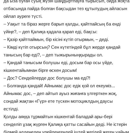
да ыза буған суық жүзін шаңдыртпауға тырысып, ойда жоқта
отбасында пайда болған бақсыдан тез құтылудың айласын
ойлап әуреге түсті.
– Уақыт та біраз жерге барып қалды, қайтпайсың ба енді
үйіңе?, – деп Қалиқа қадала қарап еді, бақсы:
– Қазір қайтпаймын, бір кісіні күтіп отырмын, – деді.
– Кімді күтіп отырсың? Сен күтетіндей бұл жерде қандай
танысың бар еді?, – деп тыжырыныңқырады ол.
– Қандай танысым болушы еді, досым бар осы үйде,
кішкентайымнан бірге өскен досым!
– Дос? Сендейлерде дос болушы ма еді?!
– Болғанда қандай! Айнымас дос едік қой ол екеуміз...
Айнымас дос, – деп айтып ауыз жиғанға үлгерткен жоқ,
сондай жақтан «Гүр» ете түскен мотоциклдың даусы
естілді.
Қолды аяққа тұрмайтын кішкентай баладай ары-бері
сенделіп ұзақ жүрген Қалиқа қатты сасайын деді. Не істерін
білмей әлденеден үрейленгендей іштей жегідей жеген уайым