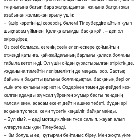
тұңғиығына батып бара жатқандықтан, жанына батқан жан
азабынан жалмажан арылу үшін:
– Қазір көретініңді көрерсің, бәлем! Тілеубердіге айтып қуып
шықпасам үйімнен, Қалиқа атымды басқа қой!, – деп ол
өкіреңкіреді.
Өз сөзі болмаса, өзгенің сөзін елеп-ескере қоймайтын
етжеңді қатынға, қай-жайдағының барлығы қаласа болғаны
табыла кететін-ді. Ол үшін ойдан құрастырылған өтіріктің де,
ұжданына тимейтін лепірмеліктің де маңызы зор. Бастық
байының бақытты қатыны болғандықтан, басқаның бәрі ол
үшін өте жұпыны көрінетін. Өздерінен төмен деңгейдегі кез-
келген адамды жұмсап үйренген жұмыр басты пенденің
«алсам екен, асасам екен» дейтін ашкөз тәбеті, бұдан әрі
асқына түспесе, кеми түсетін кеңшілігі байқалмайды.
– Бұл кім?, – деді мотоцикілінен түсе салып, жауап алып
үлгеруге асыққан Тілеуберді.
– Кім болушы еді, құтырған бейтаныс біреу. Мен жоқта үйге