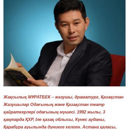
Фотосуреттер
Көптеген
Жақсылық МҰРАТБЕК – жазушы, драматург, Қазақстан
Жазушылар Одағының және Қазақстан театр
қайраткерлері одағының мүшесі. 1992 жылы, 3
қаңтарда ҚХР, Іле қазақ облысы, Күнес ауданы,
Қарабура ауылында дүниеге келген. Астана қаласы,