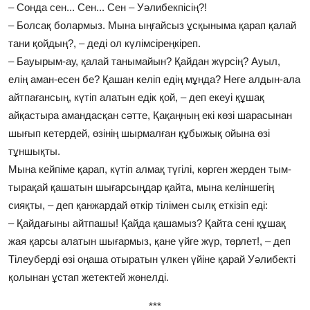
– Сонда сен... Сен... Сен – Уәлибекпісің?!
– Болсақ болармыз. Мына ыңғайсыз ұсқыныма қарап қалай
тани қойдың?, – деді ол күлімсіреңкіреп.
– Бауырым-ау, қалай танымайын? Қайдан жүрсің? Ауыл,
елің аман-есен бе? Қашан келіп едің мұнда? Неге алдын-ала
айтпағансың, күтіп алатын едік қой, – деп екеуі құшақ
айқастыра амандасқан сәтте, Қақаңның екі көзі шарасынан
шығып кетердей, өзінің шырмалған құбыжық ойына өзі
тұншықты.
Мына кейпіме қарап, күтіп алмақ түгілі, көрген жерден тым-
тырақай қашатын шығарсыңдар қайта, мына келіншегің
сияқты, – деп қанжардай өткір тілімен сылқ еткізіп еді:
– Қайдағыны айтпашы! Қайда қашамыз? Қайта сені құшақ
жая қарсы алатын шығармыз, қане үйге жүр, төрлет!, – деп
Тілеуберді өзі оңаша отыратын үлкен үйіне қарай Уәлибекті
қолынан ұстап жетектей жөнелді.
***