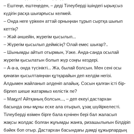
– Ештеңе, ештеңеден, – деді Тілеуберді ішіндегі ырықсыз
күдігін расқа шығарғысы келмей.
– Онда неге үріккен аттай орныңнан тұрып сыртқа шығып
кеттің?
– Жәй әншейін, жүрегім қысылып...
– Жүрегім қысылып деймісің? Олай емес шығар?..
– Шынымды айтып отырмын, Уәке. Анда-санда осылай
жүрегім қысылатын болып жүр соңғы кездері.
– А-а-а, онда түсінікті... Жә, былай болсын. Мен сені осы
қинаған қысылтаяңнан құтқарайын деп келдім негізі.
Алдымен жайланып әлденіп алайық. Сосын қалған істі бір-
бірлеп шеше жатармыз келістік пе?
– Мақұл! Айтқаның болсын..., – деп екеуі дастархан
басында оны-мұны еске ала отырып, ұзақ шүйіркелесті.
Тілеуберді өзімен бірге бала күнінен бері бал жаласып
жақсы жолдас болған жұғымды жанға, ризашылығын білдіріп
бәйек боп отыр. Дастархан басындағы дәмді құжырлардың