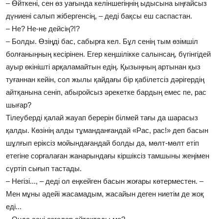
– Өйткені, сен өз уағында келіншегіңнің ыдысына ыңғайсыз
дүниені салып жібергенсің, – деді бақсы еш саспастан.
– Не? Не-не дейсің?!?
– Болды. Өзіңді бас, сабырға кел. Бұл сенің тым өзімшіл
болғаныңның кесірінен. Егер кеңшілікке салынсаң, бүгінгідей
ауыр өкінішті арқаламайтын едің. Қызыңның артынан қыз
туғаннан кейін, сол жылы қайдағы бір қабілетсіз дәрігердің
айтқанына сеніп, абыройсыз әрекетке бардың емес пе, рас
шығар?
Тілеуберді қалай жауап берерін білмей тағы да шарасыз
қалды. Көзінің алды тұманданғандай «Рас, рас!» деп басын
шұлғып еріксіз мойындағандай болды да, мөлт-мөлт етіп
етегіне сорғалаған жанарындағы кіршіксіз тамшыны жеңімен
сүртіп сығып тастады.
– Негізі..., – деді ол еңкейген басын жоғары көтерместен. –
Мен мұны әдейі жасамадым, жасайын деген ниетім де жоқ
еді...