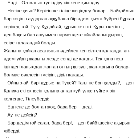
– Енді... Ол жағын түсіндіру кішкене қиындау...
– Несіне қиын? Керісінше тіліңе жеңілдеу болар... Байқаймын
бар көңілін аударған аққұбаша бір әдемі қызға бүйрегі бұрған
көрінеді ғой. Тү-у, Құдай-ай, құрып кетіпті. Құрып кетіпті!, –
деп бақсы бар ашуымен пәрмендете айғайланыңқырап,
есіре тулағандай болды.
Жанына қойған асатаяғын әдейлеп кеп сілтеп қалғанда, әп-
әдемі үйдің жарығы лезде сөнді де қалды. Тек қана пеш
ішіндегі лапылдап жанған оттың қызуы, жан-жағына болар-
болмас сәулесін түсіріп, діріл қағады.
– Ойпыр-ай, бәрі дұрыс па Түкей? Тағы не боп қалды?, – деп
Қалиқа екі өкпесін қолына алған күйі үлкен үйге кіріп
келгенде, Тілеуберді:
– Ештеңе де болған жоқ, бара бер, – деді.
– Ау, не дейсің?
– Бар дедім ғой саған, бара бер!, – деп бәйбішесіне ақырып
жіберді.