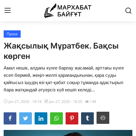
Проза
Басты бет
Жақсылық Мұратбек. Бақсы
Байланыс
көрген
Мархабат Байғұт 80 жас
Амал нешік, алдағы күнге барлау жасамай, арттағы күнге
есеп бермей, жеңіл-желпі қарағандығынан, қара суды
Із
қайғысыз ішудің өзі қат-қабат соқыр тұманда адастырып
бара жатқандай әтуерсіз күй кешіп келеді...
Бір ауыз сөз
Jan 27, 2026 - 18:18
Jan 27, 2026 - 18:20
148
Әдебиет
Бейнебаян
Әлем әдебиеті