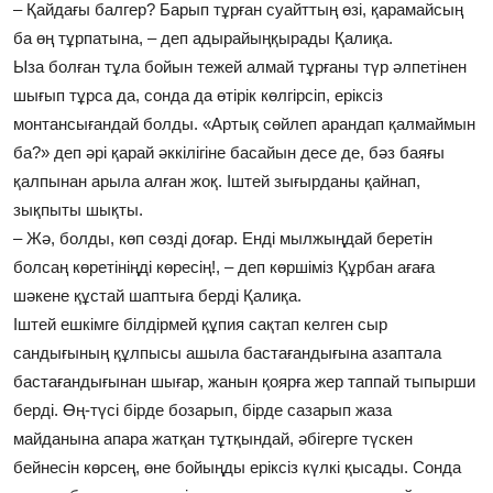
– Қайдағы балгер? Барып тұрған суайттың өзі, қарамайсың
ба өң тұрпатына, – деп адырайыңқырады Қалиқа.
Ыза болған тұла бойын тежей алмай тұрғаны түр әлпетінен
шығып тұрса да, сонда да өтірік көлгірсіп, еріксіз
монтансығандай болды. «Артық сөйлеп арандап қалмаймын
ба?» деп әрі қарай әккілігіне басайын десе де, бәз баяғы
қалпынан арыла алған жоқ. Іштей зығырданы қайнап,
зықпыты шықты.
– Жә, болды, көп сөзді доғар. Енді мылжыңдай беретін
болсаң көретініңді көресің!, – деп көршіміз Құрбан ағаға
шәкене құстай шаптыға берді Қалиқа.
Іштей ешкімге білдірмей құпия сақтап келген сыр
сандығының құлпысы ашыла бастағандығына азаптала
бастағандығынан шығар, жанын қоярға жер таппай тыпырши
берді. Өң-түсі бірде бозарып, бірде сазарып жаза
майданына апара жатқан тұтқындай, әбігерге түскен
бейнесін көрсең, өне бойыңды еріксіз күлкі қысады. Сонда