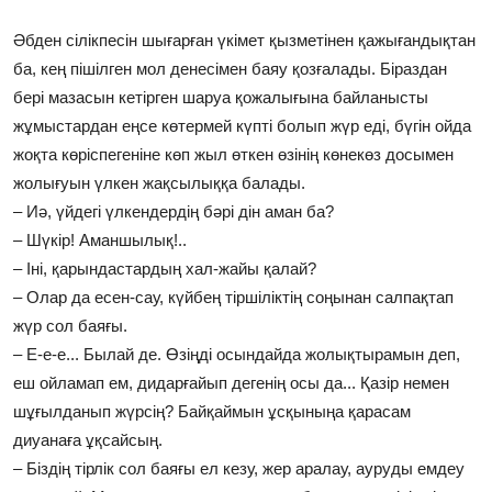
Әбден сілікпесін шығарған үкімет қызметінен қажығандықтан
ба, кең пішілген мол денесімен баяу қозғалады. Біраздан
бері мазасын кетірген шаруа қожалығына байланысты
жұмыстардан еңсе көтермей күпті болып жүр еді, бүгін ойда
жоқта көріспегеніне көп жыл өткен өзінің көнекөз досымен
жолығуын үлкен жақсылыққа балады.
– Иә, үйдегі үлкендердің бәрі дін аман ба?
– Шүкір! Аманшылық!..
– Іні, қарындастардың хал-жайы қалай?
– Олар да есен-сау, күйбең тіршіліктің соңынан салпақтап
жүр сол баяғы.
– Е-е-е... Былай де. Өзіңді осындайда жолықтырамын деп,
еш ойламап ем, дидарғайып дегенің осы да... Қазір немен
шұғылданып жүрсің? Байқаймын ұсқыныңа қарасам
диуанаға ұқсайсың.
– Біздің тірлік сол баяғы ел кезу, жер аралау, ауруды емдеу