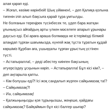
алая қарап еді.
– Жоғал, көзіме көрінбей! Шық үйімнен!, – деп Қалиқа қолына
тигенін іліп алып бақсыға қарай тұра ұмтылды.
Не болғанын тереңірек түсінбесек те, үдеп бара жатқан
ұғынықсыз айғайдың арты үлкен мәселеге апарып ұрынары
даусыз еді. Екі араға араша болмаққа не істерімізді білмей
алаңдап тұрған шағымызда, күнгей жақ тұста тұратын құдай
көршіміз Құрбан аға, ушыққалы тұрған ұрыстың үстінен
түсті.
– Астапыралла!, – деді әбестеу киінген бақсының
әтуерсіздеу ұсқынын көріп. – Астапыралла! Бұл кісі кім?, –
деп аңтарыла қапты.
– Кім болушы еді?! Ісі жоқ сандалып жүрген сайқымазақ та!?
– Сайқымазақ?!
– Иә, сайқымазақ!
– Қалжыңыңызды қоя тұрыңызшы, жеңеше, қайдағы
сайқымазақ? Байқаймын бұл кісі балгер шығар?