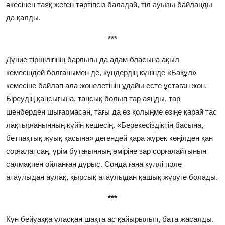
әкесінен таяқ жеген тәртіпсіз баладай, тіл ауызы байланды
да қалды.
***
Дүние тіршілігінің барлығы да адам бласына ақыл
кемесіндей болғанымен де, күндердің күнінде «Бақұл»
кемесіне байлап ала жөнелетінін ұдайы есте ұстаған жөн.
Біреудің қаңсығына, таңсық болып тар аяңды, тар
шеңберден шығармасаң, тағы да өз қолыңме өзіңе қарай тас
лақтырғаныңның күйін кешесің. «Берекесіздіктің басына,
бетпақтық жуық қасына» дегендей қара жүрек көңілден қан
сорғалатсаң, үрім бұтағыңның өміріне зар сорғалайтынын
салмақпен ойланған дұрыс. Сонда ғана күллі пәле
атаулыдан аулақ, қырсық атаулыдан қашық жүруге болады.
***
Күн бейуаққа ұласқан шақта ас қайырылып, бата жасалды.