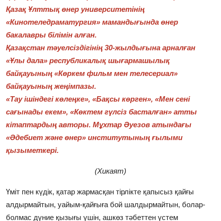
Қазақ Ұлттық өнер университетінің
«Кинотеледраматургия» мамандығында өнер
бакалавры білімін алған.
Қазақстан тәуелсіздігінің 30-жылдығына арналған
«Ұлы дала» республикалық шығармашылық
байқауының «Көркем фильм мен телесериал»
байқауының жеңімпазы.
«Тау ішіндегі көлеңке», «Бақсы көрген», «Мен сені
сағынады екем», «Көктем гүлсіз басталған» атты
кітаптардың авторы. Мұхтар Әуезов атындағы
«Әдебиет және өнер» институтының ғылыми
қызыметкері.
(Хикаят)
Үміт пен күдік, қатар жармасқан тірлікте қапысыз қайғы
алдырмайтын, уайым-қайғыға бой шалдырмайтын, болар-
болмас дүние қызығы үшін, ашкөз тәбеттен үстем