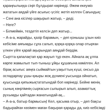
қараңғылыққа сіңіп бұлдырап көрінеді. Әжем екеуміз
жататын аядай үйге асығыс-үсігіс жетіп келген Сағындық:
– Сені ана кісілер шақырып жатыр, – деді.
– Неге?
– Білмеймін, тездетіп келсін деп жатыр...
– А-а-а, жарайды, қазір барамын, – деп қонышы ұзын киіз
кебісіме аяғымды сұға салып, қорқа-қорқа олар отырған
үлкен үйге қарай ақырындап аяңдай бердім.
Сыртта қапалақтап қар жауып тұр екен. Айнала ақ ұлпа
көрпе жамылып тып-тыныш ұйқы құшағына көмілген. Ал
бірақ асығыс аяңға сыймайтын уақыттың күші, онсыз да
оспадарлау ұшы-қиыры жоқ дүниені уысында ойнатып,
қуысында қипыжықтататындай боп көрінеді. Бейне менің
сынық көңілімнің сырғасын сыпырып алып, азаматтық
рухымды қайтадан жанатындай-ақ...
– А-а-а, батыр бармысың! Кел, қасыма отыр, – деп бақсы
бадырайған көзімен маған бақырая қарады да, киіз кебісімді