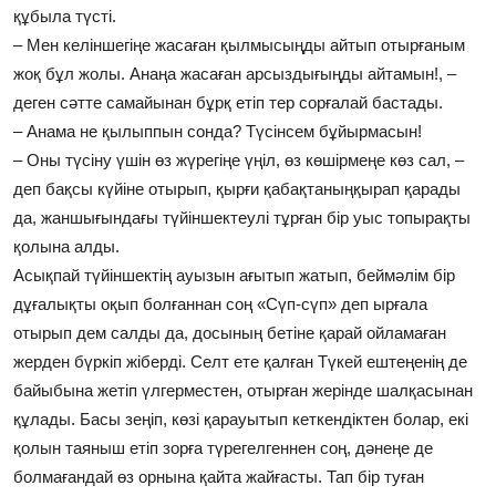
құбыла түсті.
– Мен келіншегіңе жасаған қылмысыңды айтып отырғаным
жоқ бұл жолы. Анаңа жасаған арсыздығыңды айтамын!, –
деген сәтте самайынан бұрқ етіп тер сорғалай бастады.
– Анама не қылыппын сонда? Түсінсем бұйырмасын!
– Оны түсіну үшін өз жүрегіңе үңіл, өз көшірмеңе көз сал, –
деп бақсы күйіне отырып, қырғи қабақтаныңқырап қарады
да, жаншығындағы түйіншектеулі тұрған бір уыс топырақты
қолына алды.
Асықпай түйіншектің ауызын ағытып жатып, беймәлім бір
дұғалықты оқып болғаннан соң «Сүп-сүп» деп ырғала
отырып дем салды да, досының бетіне қарай ойламаған
жерден бүркіп жіберді. Селт ете қалған Түкей ештеңенің де
байыбына жетіп үлгерместен, отырған жерінде шалқасынан
құлады. Басы зеңіп, көзі қарауытып кеткендіктен болар, екі
қолын таяныш етіп зорға түрегелгеннен соң, дәнеңе де
болмағандай өз орнына қайта жайғасты. Тап бір туған