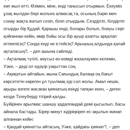
көп жыл өтті. Өзімен, міне, енді танысып отырмын. Екеуміз
ұзақ жылдан бері жолыға алмасақ та, осының бәрін мен
сонау жақта жатып сезіп, біліп отырдым. Сездіртіп, білдіртіп
отырды бір Құдай. Қарашы енді, болары болып, бояуы сіңіп
қойғаннан кейін, өмір бойы осы бір ауыр азапты арқалап
өтпекпісің? Сонда енді не істейсің? Арыңның алдында қалай
ақталасың?, – деп ашына сөйледі.
– Ақталмақ түгілі, аяусыз өз-өзімді жазалаумен келемін,
Уәке, – деді ол едәуір уақыттан соң.
– Ақиқатын айтайын, мына Сағындық балаңа оң бағыт
көрсететін көреген ұл туылмақ еді сол жолы. Амал нешік,
ақыры өзгеге жасаған қиянатың өзіңді тапқан екен, – деген
кезде Тілеуберді тітірей қалды.
Бүйірінен арылмас шаншу қадалғандай демі қысылып, басы
айнала бастады. Бірер минут кідіріңкіреп ес-ақылын жинап
алғаннан кейін:
– Қандай қиянатты айтасың, Уәке, қайдағы қиянат?, – деп