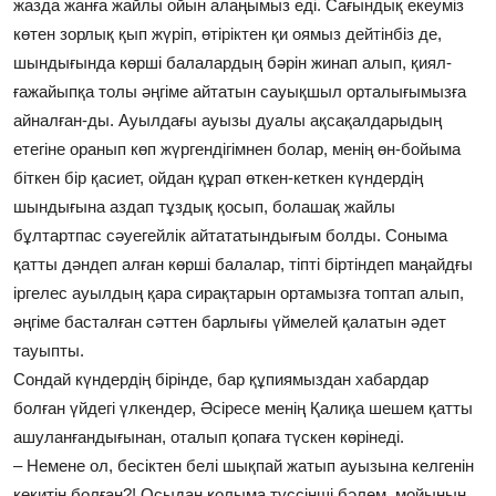
жазда жанға жайлы ойын алаңымыз еді. Сағындық екеуміз
көтен зорлық қып жүріп, өтіріктен қи оямыз дейтінбіз де,
шындығында көрші балалардың бәрін жинап алып, қиял-
ғажайыпқа толы әңгіме айтатын сауықшыл орталығымызға
айналған-ды. Ауылдағы ауызы дуалы ақсақалдарыдың
етегіне оранып көп жүргендігімнен болар, менің өн-бойыма
біткен бір қасиет, ойдан құрап өткен-кеткен күндердің
шындығына аздап тұздық қосып, болашақ жайлы
бұлтартпас сәуегейлік айтататындығым болды. Соныма
қатты дәндеп алған көрші балалар, тіпті біртіндеп маңайдғы
іргелес ауылдың қара сирақтарын ортамызға топтап алып,
әңгіме басталған сәттен барлығы үймелей қалатын әдет
тауыпты.
Сондай күндердің бірінде, бар құпиямыздан хабардар
болған үйдегі үлкендер, Әсіресе менің Қалиқа шешем қатты
ашуланғандығынан, оталып қопаға түскен көрінеді.
– Немене ол, бесіктен белі шықпай жатып ауызына келгенін
көкитін болған?! Осыдан қолыма түссінші бәлем, мойынын