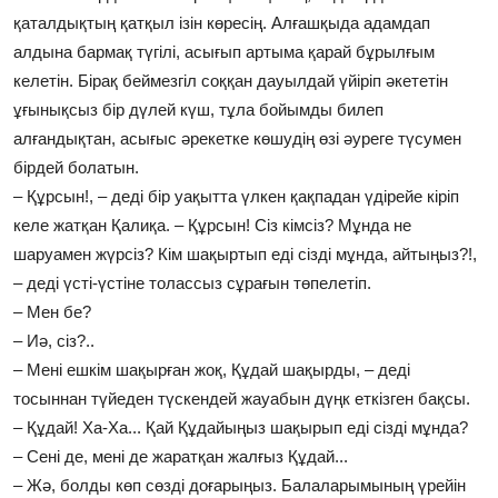
қаталдықтың қатқыл ізін көресің. Алғашқыда адамдап
алдына бармақ түгілі, асығып артыма қарай бұрылғым
келетін. Бірақ беймезгіл соққан дауылдай үйіріп әкететін
ұғынықсыз бір дүлей күш, тұла бойымды билеп
алғандықтан, асығыс әрекетке көшудің өзі әуреге түсумен
бірдей болатын.
– Құрсын!, – деді бір уақытта үлкен қақпадан үдірейе кіріп
келе жатқан Қалиқа. – Құрсын! Сіз кімсіз? Мұнда не
шаруамен жүрсіз? Кім шақыртып еді сізді мұнда, айтыңыз?!,
– деді үсті-үстіне толассыз сұрағын төпелетіп.
– Мен бе?
– Иә, сіз?..
– Мені ешкім шақырған жоқ, Құдай шақырды, – деді
тосыннан түйеден түскендей жауабын дүңк еткізген бақсы.
– Құдай! Ха-Ха... Қай Құдайыңыз шақырып еді сізді мұнда?
– Сені де, мені де жаратқан жалғыз Құдай...
– Жә, болды көп сөзді доғарыңыз. Балаларымының үрейін