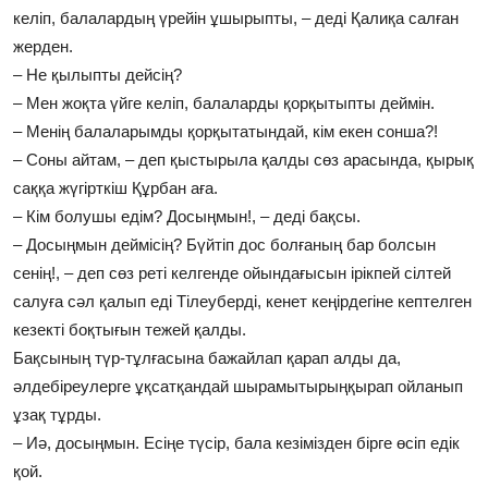
келіп, балалардың үрейін ұшырыпты, – деді Қалиқа салған
жерден.
– Не қылыпты дейсің?
– Мен жоқта үйге келіп, балаларды қорқытыпты деймін.
– Менің балаларымды қорқытатындай, кім екен сонша?!
– Соны айтам, – деп қыстырыла қалды сөз арасында, қырық
саққа жүгірткіш Құрбан аға.
– Кім болушы едім? Досыңмын!, – деді бақсы.
– Досыңмын деймісің? Бүйтіп дос болғаның бар болсын
сенің!, – деп сөз реті келгенде ойындағысын ірікпей сілтей
салуға сәл қалып еді Тілеуберді, кенет кеңірдегіне кептелген
кезекті боқтығын тежей қалды.
Бақсының түр-тұлғасына бажайлап қарап алды да,
әлдебіреулерге ұқсатқандай шырамытырыңқырап ойланып
ұзақ тұрды.
– Иә, досыңмын. Есіңе түсір, бала кезімізден бірге өсіп едік
қой.