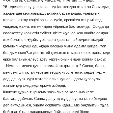
– Әу, батыр бармысың, мұнда келіп кетші?..., – деді.
Үй терезесінен үңіле қарап, түңіле жаздап отырған Сағындық
жаңағыдан көрі жаймашуақтана бастағандай, үрейқуық,
жасқаншақтау көңілі орнына түсіп, өрекпіген өткір мінезді
ұшқалақ жанға, ептеніңкіреп үйренісе бастаған-ды. Сонда да
сөлекеттеу көрінетін сүйекті кісіге жұғыса қою оңайға соққан
жоқ болатын. Ұдайы ұрынарға қара таппай жүрген кісідей
қағынып жүруші еді, «қара басқыр мына адамға қайдан тап
болдым екен?..» деп іштей қамығып отырса керек, қапелімде
ерке баланың елеусіздеу көрген ойын екшей қойған бақсы:
– Немене, менен құтыла алмай отырмысың? Саспа, бала,
мен сені әлі талай кереметтердің куәсі етемін, көрде тұр, –
деді де, күрк-күрк жөтеліп алып құшағындағы құрсаулы
жатқан құр сүлдемді еркіме жіберді.
Кішкене құрыс-тырысым жазылып өз қалпыма келе
бастағандаймын. Сонда да суық жүзді, сұсты кісіге бірдеңе
деп айтудың өзі, оңайға соқпайтындай... Міз бақпайтын тұла
бойынан бірде жанашырлық байқасаң, енді бірде