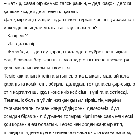
– Батыр, саған бір жұмыс тапсырайын, – деді бақсы дегбірі
қашқан кісідей дерттене тіл қатып.
Дәл қазір үйдің маңайындағы үюлі тұрған кірпіштің арасынан
үлкендігі осындай малта тас тауып әкелші?
– Қазір ме?
– Иә, дәл қазір.
– Жарайды, – деп су қараңғы даладаға сүйретіле шыққан
соң, біраздан бері жаншығымда жүрген кішкене прожектрді
қолыма алып жарығын қостым.
Темір қақпаның ілгегін ағытып сыртқа шықанымда, айнала
қараңғыға көмілген ызбарлы даладан, тек қана сықыр-сықыр
етіп қарға тұншыққан көне киіз кебісімнің үні ғана естіледі.
Төмпешік болып үйіліп жатқан қызыл кірпіштің маңайы
тұрғызылғалы тұрған жаңа үйдің орны демесеңіз, бұл
осыдан біраз жыл бұрынғы топырақ кірпіштен салынған ескі
қой қораның өзі болатын. Төбесінен әбден жаңбыр өтіп,
шіліңгір шілдеде күнге күйгені болмаса қыста малға жайлы,