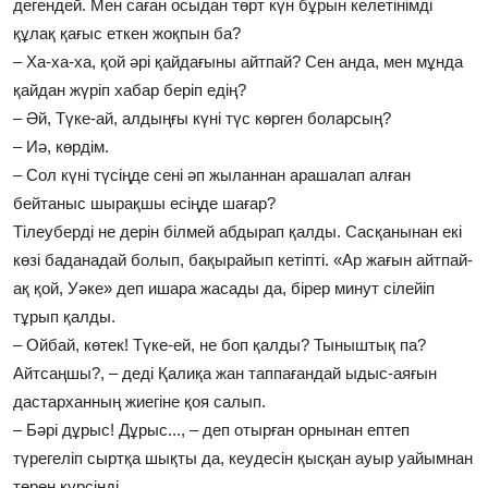
дегендей. Мен саған осыдан төрт күн бұрын келетінімді
құлақ қағыс еткен жоқпын ба?
– Ха-ха-ха, қой әрі қайдағыны айтпай? Сен анда, мен мұнда
қайдан жүріп хабар беріп едің?
– Әй, Түке-ай, алдыңғы күні түс көрген боларсың?
– Иә, көрдім.
– Сол күні түсіңде сені әп жыланнан арашалап алған
бейтаныс шырақшы есіңде шағар?
Тілеуберді не дерін білмей абдырап қалды. Сасқанынан екі
көзі баданадай болып, бақырайып кетіпті. «Ар жағын айтпай-
ақ қой, Уәке» деп ишара жасады да, бірер минут сілейіп
тұрып қалды.
– Ойбай, көтек! Түке-ей, не боп қалды? Тыныштық па?
Айтсаңшы?, – деді Қалиқа жан таппағандай ыдыс-аяғын
дастарханның жиегіне қоя салып.
– Бәрі дұрыс! Дұрыс..., – деп отырған орнынан ептеп
түрегеліп сыртқа шықты да, кеудесін қысқан ауыр уайымнан
терең күрсінді.