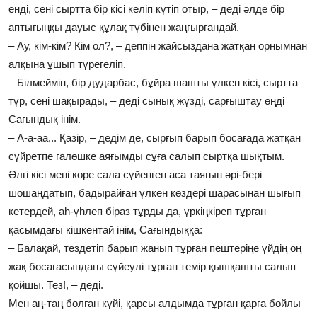
енді, сені сыртта бір кісі келіп күтіп отыр, – деді әлде бір
аптығыңқы дауыс құлақ түбінен жаңғырғандай.
– Ау, кім-кім? Кім ол?, – деппін жайсыздана жатқан орнымнан
алқына ұшып түрегеліп.
– Білмеймін, бір дударбас, бұйра шашты үлкен кісі, сыртта
тұр, сені шақырады, – деді сынық жүзді, сарғыштау өңді
Сағындық інім.
– А-а-аа... Қазір, – дедім де, сырғып барып босағада жатқан
сүйретпе галөшке аяғымды сұға салып сыртқа шықтым.
Әлгі кісі мені көре сала сүйенген аса таяғын әрі-бері
шошаңдатып, бадырайған үлкен көздері шарасынан шығып
кетердей, аһ-үһлеп біраз тұрды да, үркіңкіреп тұрған
қасымдағы кішкентай інім, Сағындыққа:
– Балақай, тездетіп барып жанып тұрған пештеріңе үйдің оң
жақ босағасындағы сүйеулі тұрған темір қышқашты салып
қойшы. Тез!, – деді.
Мен аң-таң болған күйі, қарсы алдымда тұрған қарға бойлы