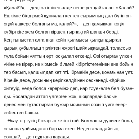
«Қалай?», – деді ол ішінен әлде неше рет қайталап. «Қалай?
Ешкімге білдірмей құпиялап келген сырымның дәл бүгін оп-
оңай әшкере болғаны ма, қалай?», – деп қамыққан көңілі
күбірткіге жем болған кіршең тырнақтай шанши берді.
Кең тыныстап алғаннан кейін қылмысы қылқындырған
қырық құбылғыш тірліктен жүрегі шайлыққандай, толассыз
тұла бойын ұяттың өрті осқылап өткенді. Өзі отырған үлкен
үйіне не кірер, не кірмесін білмей кібіртіктегенінен өне бойын
тер басып, қалшылдап кетіпті. Кірмейін десе, қонағынан ұят.
Кірейін десе, досының көріпкелдігінен сескенеді. «Қойшы
әйтеуір, неде болса көрермін» деп, нар тәуекелге бел буған-
ды. Босағадан аттап үлгерген жоқ, шоқпардай басын
денесімен тұтастырған бұжыр мойынын созып үйге енер-
енбестен бақсы:
– Әкәу, өң түсің бозарып кетіпті ғой. Болмашы дүниеге бола,
осынша уайымдаған бар ма екен. Неден алаңдайсың
сонша?, – деп сұқтана қарады.