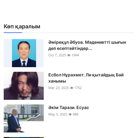
Көп қаралым
Әміреқұл Әбуов. Мәдениетті шығын
деп есептейтіндер...
Oct 7, 2025
1944
Есбол Нұрахмет. Ли қытайдың Бәй
ханымы
Mar 23, 2025
1752
Әкім Тарази. Есуас
May 5, 2025
988