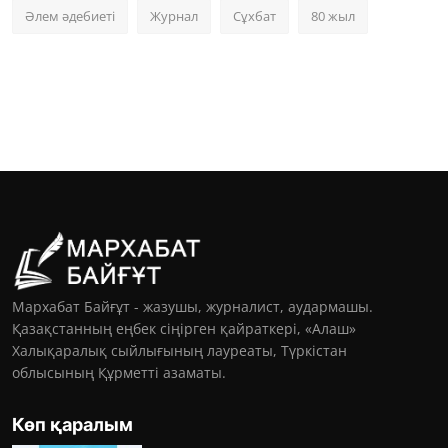
Әлем әдебиеті
Журнал
Сұхбат
80 жыл
Мархабат Байғұт - жазушы, журналист, аудармашы.
Қазақстанның еңбек сіңірген қайраткері, «Алаш»
Халықаралық сыйлығының лауреаты, Түркістан
облысының Құрметті азаматы.
Көп қаралым