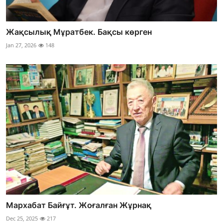
Жақсылық Мұратбек. Бақсы көрген
Jan 27, 2026
148
Мархабат Байғұт. Жоғалған Жұрнақ
Dec 25, 2025
217