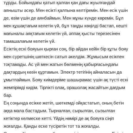
тұрды. Бойындағы қатып қалған қан дағы жуылғандай
аянышты әсер. Мен есікті қалпына келтіремін. Мен есік үшін
де, өзім үшін де аянбаймын. Мен мұны күнде көремін. Бұл
мен құшақтағым келетін үй, бұл таңды көңілді бастап, кешті
мағыналы аяқтағым келетін үй, әппақ қысты терезесінен
тамашалағым келетін үй.
Есіктің ескі бояуын қырған соң, бір айдан кейін бір құты бояу
мен суретшінің шөткесін сатып әкелдім. Жұмысым есікпен
тоқтамады. Ас үй мен жатын бөлменің қабырғасындағы
дақтардың көзін құртамын. Электр тетігінің айналасын да
ұмытпаймын. Бояу киімдеріме шашырамас үшін ақ түсті ескі
жемпірімді кидім. Тірлікті олақ, орашолақ жасайтын дағдым
бар.
Ең соңында есікке жетіп, шөткемді ойқастатып, оның бетін
аққа мала бастадым. Тырналған, сырылған, сызылған
кетіктер келмеске кетті. Үйдің нөмірі де ақ бояуға сіңіп
жоғалды. Қанды еске түсіретін тот та жоғалды.