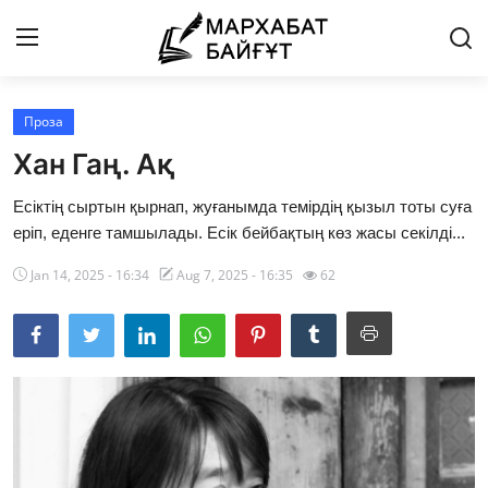
Проза
Басты бет
Хан Гаң. Ақ
Байланыс
Есіктің сыртын қырнап, жуғанымда темірдің қызыл тоты суға
еріп, еденге тамшылады. Есік бейбақтың көз жасы секілді...
Мархабат Байғұт 80 жас
Jan 14, 2025 - 16:34
Aug 7, 2025 - 16:35
62
Із
Бір ауыз сөз
Әдебиет
Бейнебаян
Әлем әдебиеті