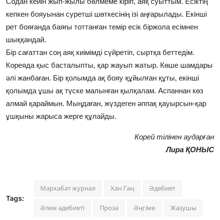
Содан кейін жып-жылы бөлмеме кіріп, аяқ суыттым. Есіктің
кепкен бояуынан суретші шөткесінің ізі аңғарылады. Екінші
рет бояғанда баяғы тоттанған темір есік біржола есімнен
шыққандай.
Бір сағаттан соң аяқ киімімді сүйретіп, сыртқа беттедім.
Кореяда қыс басталыпты, қар жауып жатыр. Көше шамдары
әлі жанбаған. Бір қолымда ақ бояу құйылған құты, екінші
қолымда ұшы ақ түске малынған қылқалам. Аспаннан көз
алмай қараймын. Мыңдаған, жүздеген әппақ қауырсын-қар
ұшқыны жарыса жерге құлайды.
Корей тілінен аударған
Лира ҚОНЫС
Мархабат журнал
Хан Гаң
Әдебиет
Tags:
Әлем әдебиеті
Проза
Әңгіме
Жазушы