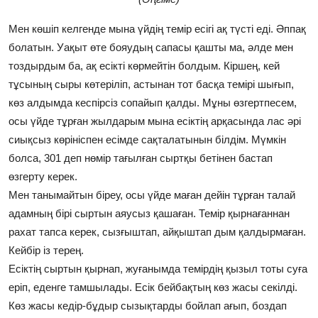
Мен көшіп келгенде мына үйдің темір есігі ақ түсті еді. Әппақ
болатын. Уақыт өте бояудың сапасы қашты ма, әлде мен
тоздырдым ба, ақ есікті көрмейтін болдым. Кіршең, кей
тұсының сыры көтеріліп, астынан тот басқа темірі шығып,
көз алдымда кеспірсіз сопайып қалды. Мұны өзгертпесем,
осы үйде тұрған жылдарым мына есіктің арқасында лас әрі
сиықсыз көрініспен есімде сақталатынын білдім. Мүмкін
болса, 301 деп нөмір тағылған сыртқы бетінен бастап
өзгерту керек.
Мен танымайтын біреу, осы үйде маған дейін тұрған талай
адамның бірі сыртын аяусыз қашаған. Темір қырнағаннан
рахат тапса керек, сызғыштап, айқыштап дым қалдырмаған.
Кейбір із терең.
Есіктің сыртын қырнап, жуғанымда темірдің қызыл тоты суға
еріп, еденге тамшылады. Есік бейбақтың көз жасы секілді.
Көз жасы кедір-бұдыр сызықтарды бойлап ағып, боздап