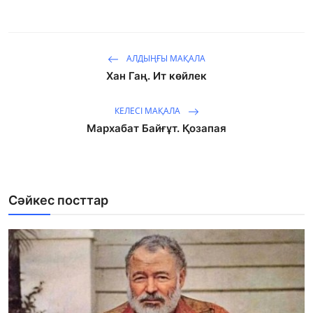
АЛДЫҢҒЫ МАҚАЛА
Хан Гаң. Ит көйлек
КЕЛЕСІ МАҚАЛА
Мархабат Байғұт. Қозапая
Сәйкес посттар