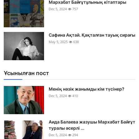
Мархабат Байғұтұлының кітаптары
Dec 5, 2024
757
Сафина Ақтай. Қақталған тауық сирағы
May 5, 2025
638
Ұсынылған пост
Менің нәзік жанымды кім түсінер?
Dec 5, 2024
410
Аида Балаева жазушы Мархабат Байғұт
туралы әсерлі ...
Dec 5, 2024
294