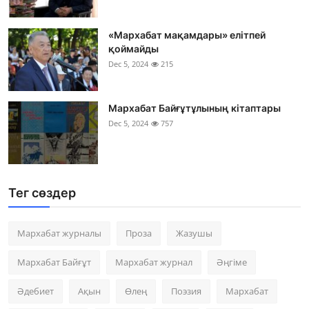
«Мархабат мақамдары» елітпей
қоймайды
Dec 5, 2024
215
Мархабат Байғұтұлының кітаптары
Dec 5, 2024
757
Тег сөздер
Мархабат журналы
Проза
Жазушы
Мархабат Байғұт
Мархабат журнал
Әңгіме
Әдебиет
Ақын
Өлең
Поэзия
Мархабат