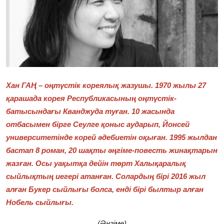
Фотосуреттер
Көптеген
Хан ГАҢ – оңтүстік кореялық жазушы. 1970 жылы 27
қарашада корея Республикасының оңтүстік-
батысындағы Кванджуда туған. 10 жасында
отбасымен бірге Сеулге қоныс аударып, Йонсей
университетінде корей әдебиетін оқыған. 1995 жылдан
бастап 8 роман, 20 шақты әңгіме-повесть жинақтарын
жазған. Осы уақытқа дейін төрт Халықаралық
сыйлықтың иегері атанған. Солардың бірі 2016 жыл
алған Букер сыйлығы болса, енді бірі былтыр алған
Нобель сыйлығы.
(Әңгіме)