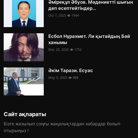
Әміреқұл Әбуов. Мәдениетті шығын
деп есептейтіндер...
Oct 7, 2025
1944
Есбол Нұрахмет. Ли қытайдың Бәй
ханымы
Mar 23, 2025
1752
Әкім Тарази. Есуас
May 5, 2025
988
Сайт ақпараты
Бізге жазылып соңғы жаңалықтардан хабардар болып
отырыңыз !