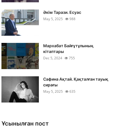
Әкім Тарази. Есуас
May 5, 2025
988
Мархабат Байғұтұлының
кітаптары
Dec 5, 2024
755
Сафина Ақтай. Қақталған тауық
сирағы
May 5, 2025
635
Ұсынылған пост