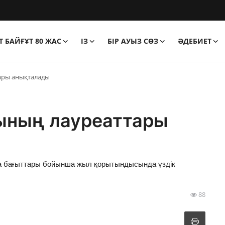
 БАЙҒҰТ 80 ЖАС
ІЗ
БІР АУЫЗ СӨЗ
ӘДЕБИЕТ
ары анықталады
ының лауреаттары
ка бағыттары бойынша жыл қорытындысында үздік
88