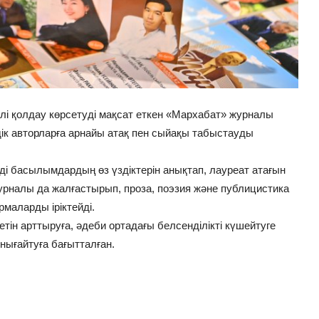
і қолдау көрсетуді мақсат еткен «Мархабат» журналы
ік авторларға арнайы атақ пен сыйақы табыстауды
лді басылымдардың өз үздіктерін анықтап, лауреат атағын
» журналы да жалғастырып, проза, поэзия және публицистика
аларды іріктейді.
ін арттыруға, әдеби ортадағы белсенділікті күшейтуге
нығайтуға бағытталған.