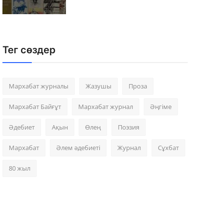
Тег сөздер
Мархабат журналы
Жазушы
Проза
Мархабат Байғұт
Мархабат журнал
Әңгіме
Әдебиет
Ақын
Өлең
Поэзия
Мархабат
Әлем әдебиеті
Журнал
Сұхбат
80 жыл