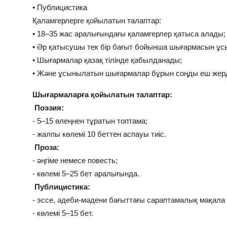
• Публицистика
Қаламгерлерге қойылатын талаптар:
• 18–35 жас аралығындағы қаламгерлер қатыса алады;
• Әр қатысушы тек бір бағыт бойынша шығармасын ұс
• Шығармалар қазақ тілінде қабылданады;
• Және ұсынылатын шығармалар бұрын соңды еш жерде
Шығармаларға қойылатын талаптар:
Поэзия:
- 5–15 өлеңнен тұратын топтама;
- жалпы көлемі 10 беттен аспауы тиіс.
Проза:
- әңгіме немесе повесть;
- көлемі 5–25 бет аралығында.
Публицистика:
- эссе, әдеби-мәдени бағыттағы сараптамалық мақала 
- көлемі 5–15 бет.