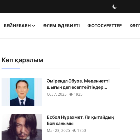
БЕЙНЕБАЯН
ӘЛЕМ ӘДЕБИЕТІ
ФОТОСУРЕТТЕР
КӨП
Көп қаралым
Әміреқұл Әбуов. Мәдениетті
шығын деп есептейтіндер...
Oct 7, 2025
1925
Есбол Нұрахмет. Ли қытайдың
Бәй ханымы
Mar 23, 2025
1750