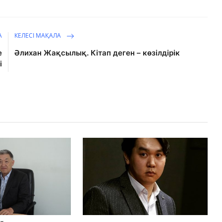
А
КЕЛЕСІ МАҚАЛА
е
Әлихан Жақсылық. Кітап деген – көзілдірік
і