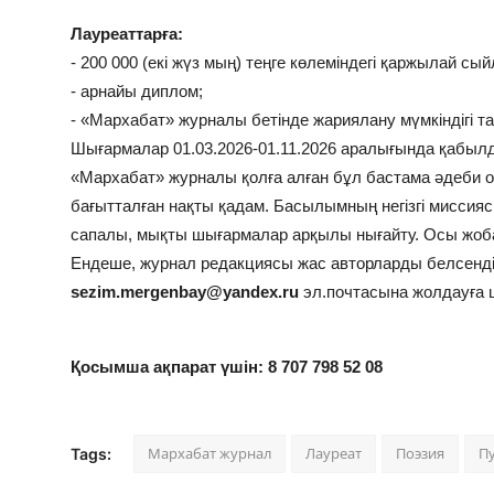
Лауреаттарға:
- 200 000 (екі жүз мың) теңге көлеміндегі қаржылай сы
- арнайы диплом;
- «Мархабат» журналы бетінде жариялану мүмкіндігі 
Шығармалар 01.03.2026-01.11.2026 аралығында қабы
«Мархабат» журналы қолға алған бұл бастама әдеби ор
бағытталған нақты қадам. Басылымның негізгі миссияс
сапалы, мықты шығармалар арқылы нығайту. Осы жоба
Ендеше, журнал редакциясы жас авторларды белсенді
sezim.mergenbay@yandex.ru
эл.почтасына жолдауға
Қосымша ақпарат үшін: 8 707 798 52 08
Мархабат журнал
Лауреат
Поэзия
П
Tags: