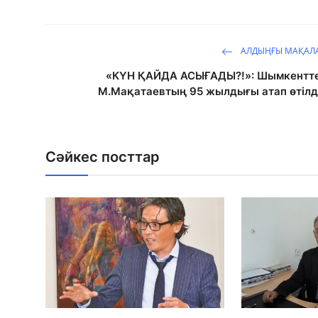
АЛДЫҢҒЫ МАҚАЛ
«КҮН ҚАЙДА АСЫҒАДЫ?!»: Шымкентт
М.Мақатаевтың 95 жылдығы атап өтілд
Сәйкес посттар