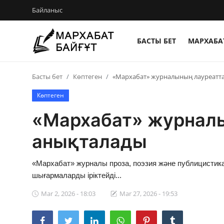
Байланыс
БАСТЫ БЕТ
МАРХАБАТ
Басты бет
Басты бет
Көптеген
«Мархабат» журналының лауреатт
Байланыс
Көптеген
Мархабат Байғұт 80 жас
«Мархабат» журнал
Із
анықталады
Бір ауыз сөз
«Мархабат» журналы проза, поэзия және публицисти
Әдебиет
шығармаларды іріктейді...
Mar 2, 2026 - 18:03
Mar 27, 2026 - 19:53
Бейнебаян
Әлем әдебиеті