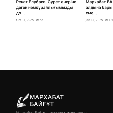
Ренат Елубаев. Сурет өнеріне
Мархабат БАЙ
деген немқұрайлығымызды
алдына барып
до...
еме...
Oct 31, 2025
68
Jan 14, 2025
12
Мархабат Байғұт - жазушы, журналист,