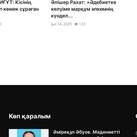
ҒҰТ: Кісінің
Әлішер Рахат: «Әдебиетке
 көмек сұраған
келуіме марқұм әпкемнің
күндел...
0
Jan 14, 2025
123
Көп қаралым
Әміреқұл Әбуов. Мәдениетті