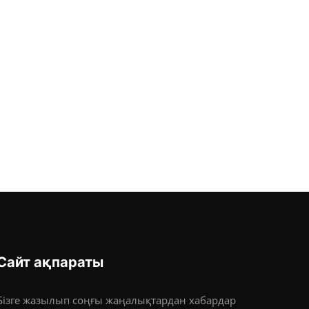
Сайт ақпараты
Бізге жазылып соңғы жаңалықтардан хабардар