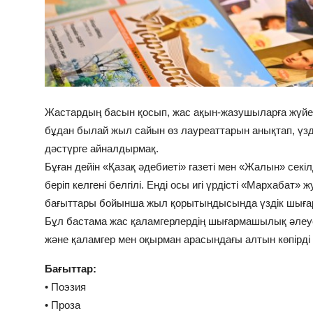
Жастардың басын қосып, жас ақын-жазушыларға жүйел
бұдан былай жыл сайын өз лауреаттарын анықтап, үзд
дәстүрге айналдырмақ.
Бұған дейін «Қазақ әдебиеті» газеті мен «Жалын» секі
беріп келгені белгілі. Енді осы игі үрдісті «Мархабат
бағыттары бойынша жыл қорытындысында үздік шығарм
Бұл бастама жас қаламгерлердің шығармашылық әлеует
және қаламгер мен оқырман арасындағы алтын көпірді 
Бағыттар:
• Поэзия
• Проза