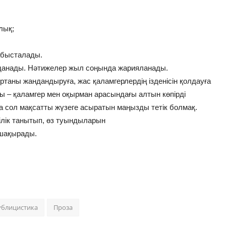
йлық;
табысталады.
лданады. Нәтижелер жыл соңында жарияланады.
таны жандандыруға, жас қаламгерлердің ізденісін қолдауға
ы – қаламгер мен оқырман арасындағы алтын көпірді
 сол мақсатты жүзеге асыратын маңызды тетік болмақ.
лік танытып, өз туындыларын
 шақырады.
ублицистика
Проза