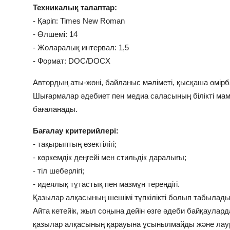
Техникалық талаптар:
- Қаріп: Times New Roman
- Өлшемі: 14
- Жоларалық интервал: 1,5
- Формат: DOC/DOCX
Автордың аты-жөні, байланыс мәліметі, қысқаша өмірба
Шығармалар әдебиет пен медиа саласының білікті ма
бағаланады.
Бағалау критерийлері:
- тақырыптың өзектілігі;
- көркемдік деңгейі мен стильдік даралығы;
- тіл шеберлігі;
- идеялық тұтастық пен мазмұн тереңдігі.
Қазылар алқасының шешімі түпкілікті болып табылады
Айта кетейік, жыл соңына дейін өзге әдеби байқаула
қазылар алқасының қарауына ұсынылмайды және лаур