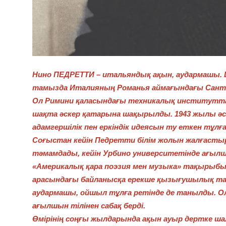
Нино ПЕДРЕТТИ – итальяндық ақын, аудармашы. 
тамызда Италияның Романья аймағындағы Сант’А
Ол Римини қаласындағы техникалық институтта о
шақта әскер қатарына шақырылды. 1943 жылы әск
адамгершілік пен еркіндік идеясын ту еткен тұлға
Соғыстан кейін Педретти білім жолын жалғаст
тәмамдады, кейін Урбино университетінде ағылш
«Америкалық қара поэзия мен музыка» тақырыбы
арасындағы байланысқа ерекше қызығушылық тан
аудармашы, ойшыл тұлға ретінде де танылды. О
ағылшын тілінен сабақ берді.
Өмірінің соңғы жылдарында ақын ауыр дертке ш