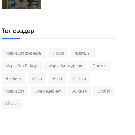
Тег сөздер
Мархабат журналы
Проза
Жазушы
Мархабат Байғұт
Мархабат журнал
Әңгіме
Әдебиет
Ақын
Өлең
Поэзия
Мархабат
Әлем әдебиеті
Журнал
Сұхбат
80 жыл