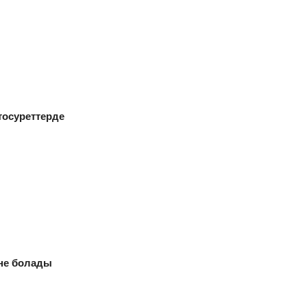
тосуреттерде
 не болады