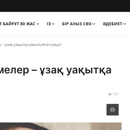
 БАЙҒҰТ 80 ЖАС
ІЗ
БІР АУЫЗ СӨЗ
ӘДЕБИЕТ
р – ұзақ уақытқа ұмытылған уақыт
мелер – ұзақ уақытқа
101