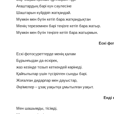
Ағаштардың бәрі күн сәулесіне
Шаштарын күйдіріп жатқандай.
Мүмкін мен бүгін кетіп бара жатқандықтан
Менің тереземнен бәрі теңізге кетіп бара жатыр.
Мүмкін мен бүгін теңізге кетіп бара жатырмын.
Ескі фо
Ескі фотосуреттерде менің қалам
Бұрынғыдан да ескірек,
жаз кезінде тозып кеткендей көрінеді.
Қайғылылар үшін түсірілген сынды бәрі.
Жоғалған дидарлар мен дауыстар,
Әңгімелер – ұзақ уақытқа ұмытылған уақыт.
Енді
Мен шашымды, тісімді,