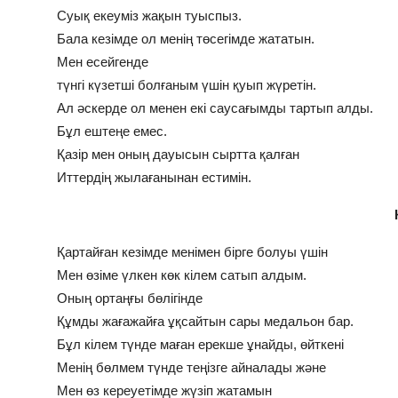
Суық екеуміз жақын туыспыз.
Бала кезімде ол менің төсегімде жататын.
Мен есейгенде
түнгі күзетші болғаным үшін қуып жүретін.
Ал әскерде ол менен екі саусағымды тартып алды.
Бұл ештеңе емес.
Қазір мен оның дауысын сыртта қалған
Иттердің жылағанынан естимін.
Қартайған кезімде менімен бірге болуы үшін
Мен өзіме үлкен көк кілем сатып алдым.
Оның ортаңғы бөлігінде
Құмды жағажайға ұқсайтын сары медальон бар.
Бұл кілем түнде маған ерекше ұнайды, өйткені
Менің бөлмем түнде теңізге айналады және
Мен өз кереуетімде жүзіп жатамын