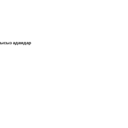
рғысыз адамдар
.