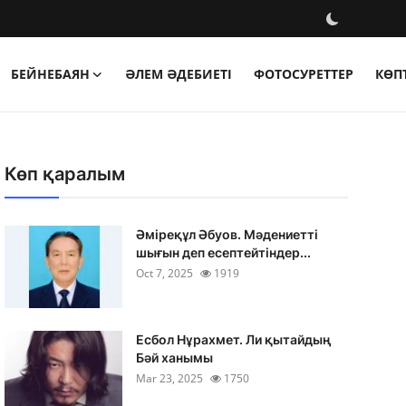
БЕЙНЕБАЯН
ӘЛЕМ ӘДЕБИЕТІ
ФОТОСУРЕТТЕР
КӨП
Көп қаралым
Әміреқұл Әбуов. Мәдениетті
шығын деп есептейтіндер...
Oct 7, 2025
1919
Есбол Нұрахмет. Ли қытайдың
Бәй ханымы
Mar 23, 2025
1750