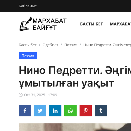
Байланыс
БАСТЫ БЕТ
МАРХАБАТ
Басты бет
Басты бет
Әдебиет
Поэзия
Нино Педретти. Әңгімеле
Байланыс
Поэзия
Мархабат Байғұт 80 жас
Нино Педретти. Әңгі
Із
ұмытылған уақыт
Бір ауыз сөз
Oct 31, 2025 - 17:09
Әдебиет
Бейнебаян
Әлем әдебиеті