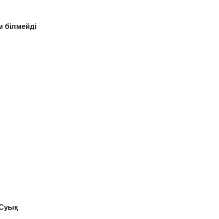
м білмейді
Суық