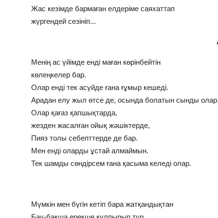
Жас кезімде бармаған елдеріме саяхаттап
жүргендей сезініп...
Менің ас үйімде енді маған көрінбейтін
көлеңкелер бар.
Олар енді тек асүйде ғана ғұмыр кешеді.
Арадан елу жыл өтсе де, осында болатын сынды олар
Олар қағаз қапшықтарда,
жезден жасалған ойық жәшіктерде,
Пияз толы себепттерде де бар.
Мен енді оларды ұстай алмаймын.
Тек шамды сөндірсем ғана қасыма келеді олар.
Мүмкін мен бүгін кетіп бара жатқандықтан
Бау-бақша ерекше құлпырып тұр.