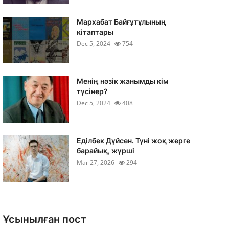
Мархабат Байғұтұлының
кітаптары
Dec 5, 2024
754
Менің нәзік жанымды кім
түсінер?
Dec 5, 2024
408
Еділбек Дүйсен. Түні жоқ жерге
барайық, жүрші
Mar 27, 2026
294
Ұсынылған пост