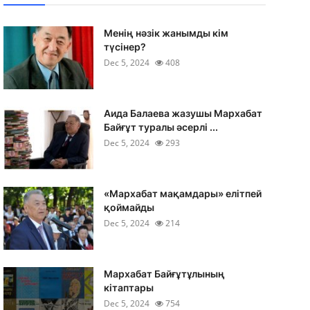
Менің нәзік жанымды кім
түсінер?
Dec 5, 2024
408
Аида Балаева жазушы Мархабат
Байғұт туралы әсерлі ...
Dec 5, 2024
293
«Мархабат мақамдары» елітпей
қоймайды
Dec 5, 2024
214
Мархабат Байғұтұлының
кітаптары
Dec 5, 2024
754