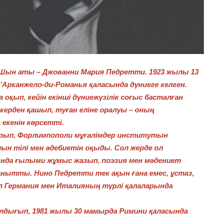
Шын аты – Джованни Мария Педретти. 1923 жылы 13
рканжело-ди-Романья қаласында дүниеге келген.
қып, кейін екінші дүниежүзілік соғыс басталған
ерден қашып, туған еліне оралуы – оның
 екенін көрсетті.
ырып, Форлимпополи мұғалімдер институтын
ын тілі мен әдебиетін оқыды. Сол жерде ол
нда ғылыми жұмыс жазып, поэзия мен мәдениет
ытты. Нино Педретти тек ақын ғана емес, ұстаз,
л Германия мен Италияның түрлі қалаларында
алдығып, 1981 жылы 30 мамырда Римини қаласында