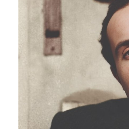
Фотосуреттер
Көптеген