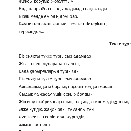
Жақсы көруімді жоғалттым.
Енді олар айва сынды жадымда сақталады.
Бірақ менде өмірдің дәмі бар.
Кәмпиттен аман қалғысы келген тістерімнің
күресіндей...
Түкке тұ
Біз сияқты түкке тұрғысыз адамдар
Жол төсеп, мұнаралар салып,
Қала қабырғаларын тұрғызды.
Біз сияқты түкке тұрғысыз адамдар
Айналаңыздағы барлық нәрсені қолдан жасады.
Сыдырма жасау үшін соқыр болдық,
Жіп иіру фабрикаларының шаңында өкпемізді құрттық
Әкке күйдік, жаңбырлы, тұманды түні
жүк таситын көліктерді жүргіздік,
өзімізді өлтірдік.