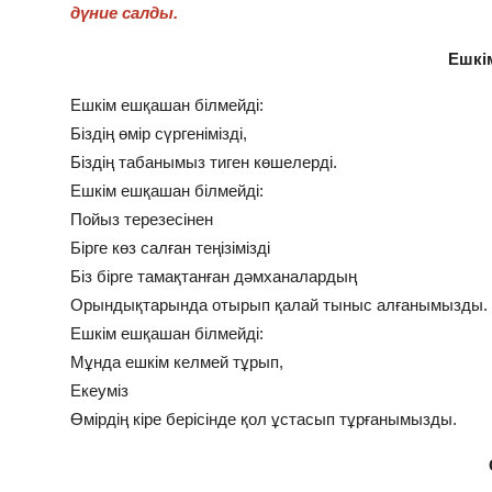
дүние салды.
Ешкі
Ешкім ешқашан білмейді:
Біздің өмір сүргенімізді,
Біздің табанымыз тиген көшелерді.
Ешкім ешқашан білмейді:
Пойыз терезесінен
Бірге көз салған теңізімізді
Біз бірге тамақтанған дәмханалардың
Орындықтарында отырып қалай тыныс алғанымызды.
Ешкім ешқашан білмейді:
Мұнда ешкім келмей тұрып,
Екеуміз
Өмірдің кіре берісінде қол ұстасып тұрғанымызды.