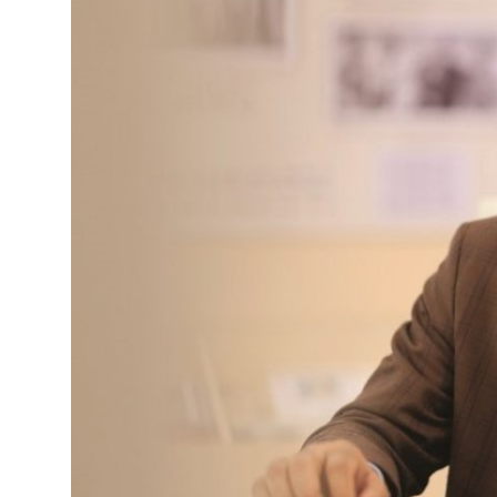
Фотосуреттер
Көптеген