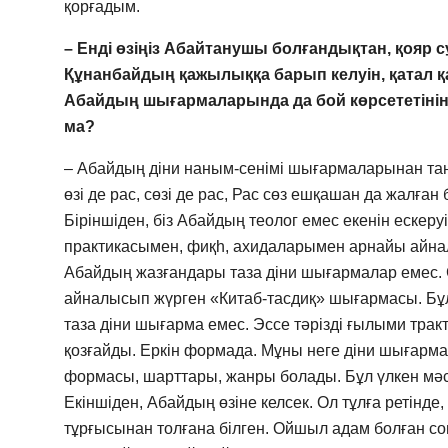
қорғадым.
– Енді өзіңіз Абайтанушы болғандықтан, қояр
Құнанбайдың қажылыққа барып келуін, қатал қ
Абайдың шығармаларында да бой көрсететінін 
ма?
– Абайдың діни наным-сенімі шығармаларынан та
өзі де рас, сөзі де рас, Рас сөз ешқашан да жалған
Біріншіден, біз Абайдың теолог емес екенін ескер
практикасымен, фиқһ, ахидаларымен арнайы айнал
Абайдың жазғандары таза діни шығармалар емес. С
айналысып жүрген «Китаб-тасдиқ» шығармасы. Бұл 
таза діни шығарма емес. Эссе тәрізді ғылыми тракт
қозғайды. Еркін формада. Мұны неге діни шығарма 
формасы, шарттары, жанры болады. Бұл үлкен мәс
Екіншіден, Абайдың өзіне келсек. Ол тұлға ретінде
тұрғысынан толғана білген. Ойшыл адам болған соң 