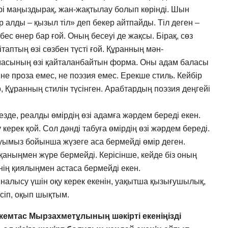
ері маңыздырақ, жан-жақтылау болып көрінді. Шын
нер алды – қызыл тіл» деп бекер айтпайды. Тіл деген –
бес өнер бар ғой. Оның бесеуі де жақсы. Бірақ, сөз
ітаптың өзі сөзбен түсті ғой. Құранның мән-
масының өзі қайталанбайтын форма. Оны адам баласы
 проза емес, не поэзия емес. Ерекше стиль. Кейбір
, Құранның стилін түсінген. Арабтардың поэзия деңгейі
 кезде, реалды өмірдің өзі адамға жәрдем береді екен.
керек қой. Сол дәнді табуға өмірдің өзі жәрдем береді.
лауымыз бойынша жүзеге аса бермейді өмір деген.
йтқаныңмен жүре бермейді. Керісінше, кейде біз оның
нің қиялыңмен астаса бермейді екен.
налысу үшін оқу керек екенін, уақытша қызығушылық,
үсіп, оқып шықтым.
кемтас Мырзахметұлының шәкірті екеніңізді