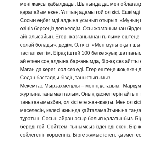
мені жақсы қабылдады. Шынында да, мен ойлағандай,
қарапайым екен. Ұлттың адамы ғой ол кісі. Ешкім
Сосын еңбегімді алдына ұсынып отырып: «Мұның н
өзіңіз берсеңіз деп келдім. Осы жазғанымнан бірде
айналысайын. Егер, жазғанымнан ғылыми ештеңе т
солай болады», дедім. Ол кісі: «Мен мұны оқып ш
тастап кеттім. Бірақ іштей 100 бетке жуық шатпағ
ай өткен соң алдына барғанымда, бір-ақ сөз айтты 
Маған да керегі сол сөз еді. Егер ештеңе жоқ екен 
Содан басталды біздің таныстығымыз.
Мекемтас Мырзахметұлы – менің ұстазым. Марқұм 
жұртына танымал ғалым. Оның қасиеттерін айтып
танығанымызбен, ол кісі өте жан-жақты. Мен ол кі
мәселесін, келесі жиында қайталамайтынына таңға
тұратын. Сосын айран-асыр болып қалатынбыз. Бі
береді ғой. Сөйтсем, тынымсыз ізденеді екен. Бір ж
сөйлегенін көрмеппіз. Бірге жұмыс істеп, қызметтес