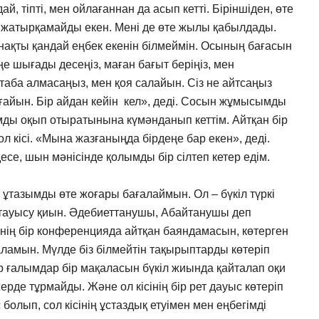
 тіпті, мен ойлағаннан да асып кетті. Біріншіден, өте
ді жатырқамайды екен. Мені де өте жылы қабылдады.
ақты қандай еңбек екенін білмеймін. Осының бағасын
ңе шығады десеңіз, маған бағыт беріңіз, мен
аба алмасаңыз, мен қоя салайын. Сіз не айтсаңыз
ығайын. Бір айдан кейін кел», деді. Сосын жұмысымды
ымды оқып отыратынына күмәнданып кеттім. Айтқан бір
ол кісі. «Мына жазғаныңда бірдеңе бар екен», деді.
десе, шын мәнісінде қолымды бір сілтеп кетер едім.
ұтазымды өте жоғары бағалаймын. Ол – бүкіл түркі
 тауысу қиын. Әдебиеттанушы, Абайтанушы деп
сінің бір конференцияда айтқан баяндамасын, көтерген
ламын. Мүлде біз білмейтін тақырыптарды көтеріп
р ғалымдар бір мақаласын бүкіл жиында қайталап оқи
ерде тұрмайды. Және ол кісінің бір рет дауыс көтеріп
 болып, сол кісінің ұстаздық етуімен мен еңбегімді