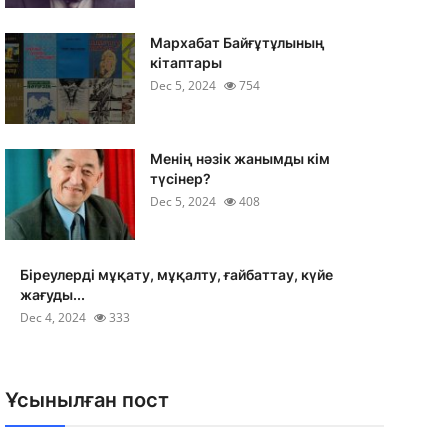
Мархабат Байғұтұлының
кітаптары
Dec 5, 2024
754
Менің нәзік жанымды кім
түсінер?
Dec 5, 2024
408
Біреулерді мұқату, мұқалту, ғайбаттау, күйе
жағуды...
Dec 4, 2024
333
Ұсынылған пост