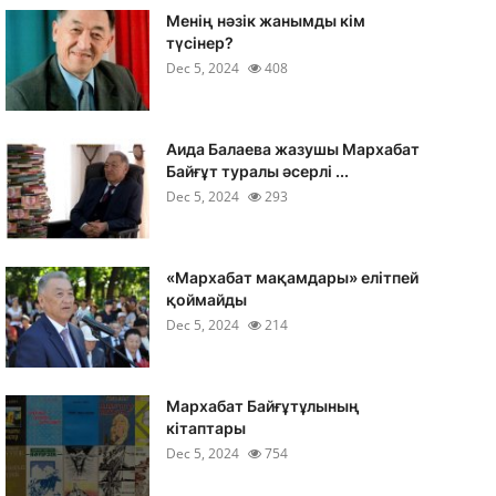
Менің нәзік жанымды кім
түсінер?
Dec 5, 2024
408
Аида Балаева жазушы Мархабат
Байғұт туралы әсерлі ...
Dec 5, 2024
293
«Мархабат мақамдары» елітпей
қоймайды
Dec 5, 2024
214
Мархабат Байғұтұлының
кітаптары
Dec 5, 2024
754