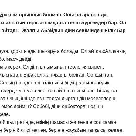
 сұрағым орынсыз болмас. Осы ел арасында,
азылығын теріс ағымдарға теліп жүргендер бар. Ол
айтады. Жалпы Абайдың діни сенімінде шиілік бар
нуға, қорытынды шығаруға болады. Ол айтса «Алланың
 болмас» дейді.
уіміз керек. Ол дін ғылымының теологиясымен,
ыспаған. Бірақ ол жан-жақты болған. Сондықтан,
оның ішіндегі ең атақтысы біздің 5 жылға жуық
жерде дін мәселесі көп айтылатыны рас. Бірақ, ол
ат. Оның ішінде өзін толғандырған дін мәселелерін
емес деймін? Себебі, діни еңбектердің өзінің
еле.
, ойшыл ретінде, өзінің шамасы жеткенше сол заман
бәрін білгісі келген, бәрінің жауабын тапқысы келген.