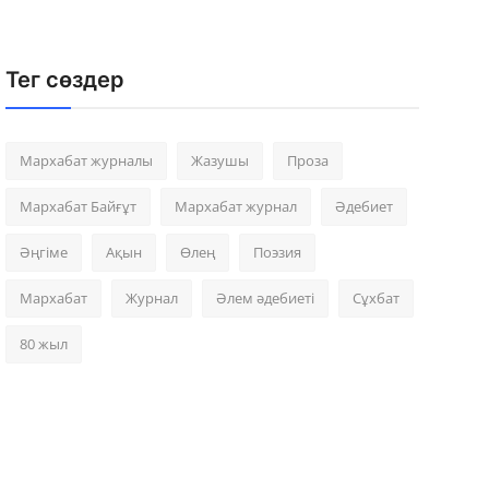
Тег сөздер
Мархабат журналы
Жазушы
Проза
Мархабат Байғұт
Мархабат журнал
Әдебиет
Әңгіме
Ақын
Өлең
Поэзия
Мархабат
Журнал
Әлем әдебиеті
Сұхбат
80 жыл