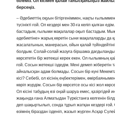
білеміз. Ол кісімен қалай танысқаныңыз жайлы,
берсеңіз.
– Әдебиеттің оқуын бітіргеніммен, нақты ғылымме
түсінікті ғой. Ол кездері мен 30-ға келіп қалған е
бастадым, ғылыми мақалалар оқып бастадым. Мық
әдебиетіне» жарық көретін сыни мақалаларды да 
жасалатынын, манерасын, ойын қалай түйіндейтінін 
болдым. Солай-солай жазуға біршама дағдыландым
көрсететін бір жетекші керек екен. Ол ғылымның қ
ғой. Сосын жетекші іздедім. Мені демеп жібереті
айналысқан адам болмады. Сосын бір күні Мекем
кісі? Себебі, ол кісінің еңбектерімен, өмірбаяным
көріп жүрдім. Сосын бір көрсетсе осы кісі жол көрсете
Ол кісіні табудың өзі оңай шаруа емес, қазіргідей и
жақында ғана Алматыдан Түркістанға келгенін білд
деп шақыртылып, сонда тұрып жатқан кездері ғой. О
өзімнің біраздан ізденіп, жазып жүрген Асқар Сүл