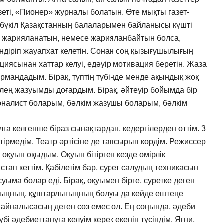
азеті, «Пионер» журналы болатын. Өте мықты газет-
ң бүкіл Қазақстанның балаларымен байланысы күшті
е жарияланатын, немесе жарияланбайтын болса,
індіріп жауапхат келетін. Сонан соң қызығушылығың
кциясынан хаттар келуі, едәуір мотивация беретін. Жаза
рмандадым. Бірақ, түптің түбінде менде ақындық жоқ
, өлең жазуымды доғардым. Бірақ, әйтеуір бойымда бір
журналист боларым, бәлкім жазушы боларым, бәлкім
а келгенше біраз сынақтардан, кедергілерден өттім. 3
ітірмедім. Театр әртісіне де тапсырып көрдім. Режиссер
е оқуын оқыдым. Оқуын бітірген кезде өмірлік
стап кеттім. Қабілетім бар, сурет салудың техникасын
ма болар еді. Бірақ, оқуымен бірге, суретке деген
нтыңның, құштарлығыңның болуы да кейде ештеңе
 айналысасың деген сөз емес ол. Ең соңында, әдеби
бі әдебиеттануға келуім керек екенін түсіндім. Яғни,