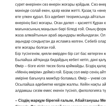
сурет өнерінен сөз өнерін жоғары қойдым. Сөз өн
мәнінде солай екен, қазір көзім жетті. Қазақ та «ө
өте үлкен құрал. Біз әдебиет теориясында айтатын 
өнерінің бәсі жоғары. Оған дәлел – қасиетті Құран к
мағынасының маңызын бәрі біледі ғой. Оның фор
жаза алмайтынын араб ақындары мойындаған. Ол не
ақындар сондықтан да исламға келген. Себебі олар
өте жоғары болған ғой.
Бір түсінгенім, қияли өмірден бір сәт бас көтерген
Былайша айтқанда бидайдың кебегі кетіп, дәні қалу 
Өмір – бізге иіліп төсек бола қоймайды. Біздің қа
«Менің өмірім» дейміз ғой. Бірақ сол өмір сенің а
әміріне бағынуға мәжбүр боламыз. Өмір – үнемі се
Осылайша әдебиетке келдім жалпы. Кейін нақты ай
алдамшы сезім емес екенін түсініп, филологияға т
– Сіздің марқұм бірегей ғалым, Абайтанушы Ме