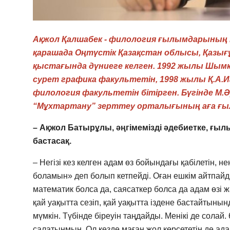
Ақжол Қалшабек - филология ғылымдарының 
қарашада Оңтүстік Қазақстан облысы, Қазы
қыстағында дүниеге келген. 1992 жылы Шы
сурет графика факультетін, 1998 жылы Қ.А.И
филология факультетін бітірген.
Бүгінде М.
“Мұхтартану” зерттеу орталығының аға ғы
– Ақжол Батырұлы, әңгімемізді әдебиетке, ғылы
бастасақ.
– Негізі кез келген адам өз бойындағы қабілетін, н
боламын» деп болып кетпейді. Оған ешкім айтпайды
математик болса да, саясаткер болса да адам өзі 
қай уақытта сезіп, қай уақытта іздене бастайтыны
мүмкін. Түбінде біреуін таңдайды. Менікі де сола
салатынмын. Ол кезде маған жол көрсететін де ада