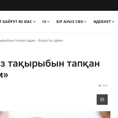
 БАЙҒҰТ 80 ЖАС
ІЗ
БІР АУЫЗ СӨЗ
ӘДЕБИЕТ
қырыбын тапқан адам – бақытты адам»
з тақырыбын тапқан
м»
392