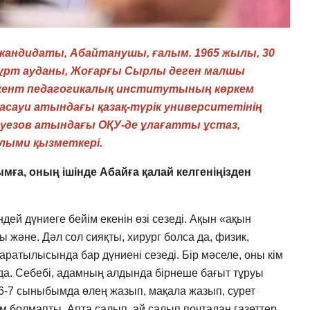
кандидаты, Абайтанушы, ғалым. 1965 жылы, 30
ғұрт ауданы, Жоғарғы Сырлы деген малшы
мкент педагогикалық институтының көркем
асауи атындағы қазақ-түрік университетінің
Әуезов атындағы ОҚУ-де ұлағатты ұстаз,
лыми қызметкері.
мға, оның ішінде Абайға қалай келгеніңізден
ендей дүниеге бейім екенін өзі сезеді. Ақын «ақын
 және. Дәл сол сияқты, хирург болса да, физик,
жаратылысында бар дүниені сезеді. Бір мәселе, оны кім
нда. Себебі, адамның алдында бірнеше бағыт тұруы
й. 6-7 сыныбымда өлең жазып, мақала жазып, сурет
м болмапты. Апта салып, ай салып почтадан газеттер