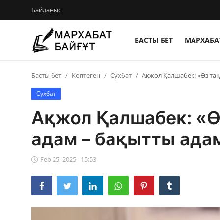
Байланыс
БАСТЫ БЕТ
МАРХАБАТ
Басты бет
Басты бет
Көптеген
Сұхбат
Ақжол Қалшабек: «Өз та
Байланыс
Сұхбат
Мархабат Байғұт 80 жас
Ақжол Қалшабек: «Ө
Із
адам – бақытты ада
Бір ауыз сөз
Feb 25, 2025 - 15:53
Әдебиет
Әлем әдебиеті
Бейнебаян