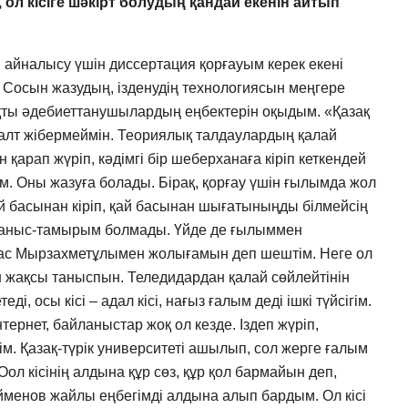
 ол кісіге шәкірт болудың қандай екенін айтып
н айналысу үшін диссертация қорғауым керек екені
дім. Сосын жазудың, ізденудің технологиясын меңгере
ты әдебиеттанушылардың еңбектерін оқыдым. «Қазақ
қалт жібермеймін. Теориялық талдаулардың қалай
қарап жүріп, кәдімгі бір шеберханаға кіріп кеткендей
. Оны жазуға болады. Бірақ, қорғау үшін ғылымда жол
ай басынан кіріп, қай басынан шығатыныңды білмейсің
н таныс-тамырым болмады. Үйде де ғылыммен
тас Мырзахметұлымен жолығамын деп шештім. Неге ол
ен жақсы таныспын. Теледидардан қалай сөйлейтінін
ді, осы кісі – адал кісі, нағыз ғалым деді ішкі түйсігім.
нтернет, байланыстар жоқ ол кезде. Іздеп жүріп,
ім. Қазақ-түрік университеті ашылып, сол жерге ғалым
ол кісінің алдына құр сөз, құр қол бармайын деп,
ейменов жайлы еңбегімді алдына алып бардым. Ол кісі