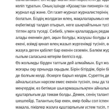
келіп тұратын. Оның ішінде «Қазақстан пионері» г
журнал еді және. Ол газет-журнал журналистеріні
болатын. Біздің жолдаған өлең, мақалаларымыз н
еңбегімізді талдап отырып, неге шықпайтынын түс
тіптен арта түседі. Себебі, үлкен қалалардың реда
алады екенмін деп, ақын болуды, жазушы болуды а
екені, өзімді қинап өлең жазып жүргенімді түсініп
жазуға деген қабілет бар екенін сеземін. Бәлкім 
ғылым саласына кетерім белгісіз еді.
Өз жолымды бірден таптым дей алмаймын. Бұл жолғ
жоғары оқу орнында оқыдым. Бірін бітірдім, бірін б
де болғым келді. Әскерге барып келдім. Суреттің д
айналысатын нәрсем емес екенін түсініп, оны да та
меңгердім, өз бетімше шығармашылықпен айналысуы
құштарлығым да тәмам болды. Демек, сенің тала
шешпейді. Талантың бар екен, өмір бойы сол іспен
мақала, пікірлер жазуға құштарлығым үстем түсіп, тү