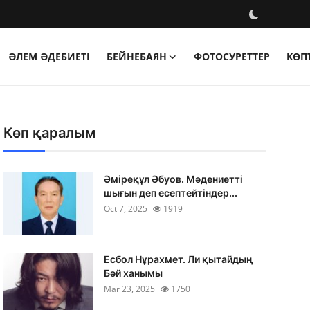
ӘЛЕМ ӘДЕБИЕТІ
БЕЙНЕБАЯН
ФОТОСУРЕТТЕР
КӨП
Көп қаралым
Әміреқұл Әбуов. Мәдениетті
шығын деп есептейтіндер...
Oct 7, 2025
1919
Есбол Нұрахмет. Ли қытайдың
Бәй ханымы
Mar 23, 2025
1750