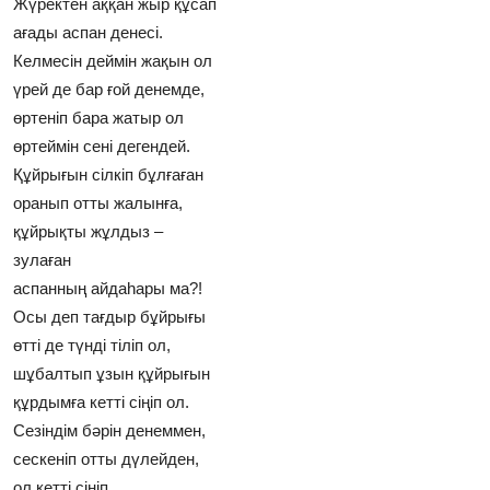
Жүректен аққан жыр құсап
ағады аспан денесi.
Келмесiн деймiн жақын ол
үрей де бар ғой денемде,
өртенiп бара жатыр ол
өртеймiн сенi дегендей.
Құйрығын сiлкiп бұлғаған
оранып отты жалынға,
құйрықты жұлдыз –
зулаған
аспанның айдаhары ма?!
Осы деп тағдыр бұйрығы
өттi де түндi тiлiп ол,
шұбалтып ұзын құйрығын
құрдымға кеттi сiңiп ол.
Сезiндiм бәрiн денеммен,
сескенiп отты дүлейден,
ол кеттi сiңiп,