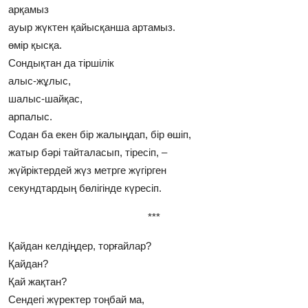
арқамыз
ауыр жүктен қайысқанша артамыз.
өмiр қысқа.
Сондықтан да тiршiлiк
алыс-жұлыс,
шалыс-шайқас,
арпалыс.
Содан ба екен бiр жалыңдап, бiр өшiп,
жатыр бәрi тайталасып, тiресiп, –
жүйрiктердей жүз метрге жүгiрген
секундтардың бөлiгiнде күресiп.
***
Қайдан келдiңдер, торғайлар?
Қайдан?
Қай жақтан?
Сендегi жүректер тоңбай ма,