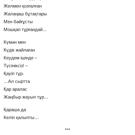
Желмен қозғалған
Жалаңаш бұтақтары
Мен байғұсты
Мошқап тұрғандай…
Күмән мен
Күдік жайлаған
Кеудем ішінде –
Түсініксіз! –
Қауіп тұр.
…Ал сыртта
Қар аралас
Жаңбыр жауып тұр…
Қараша да
Келіп қалыпты…
***