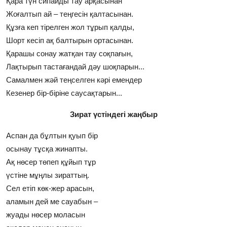
Қара түн сипайды тау арқасынан
Жоғалтып ай – теңгесiн қалтасынан.
Құзға кеп тiрелген жол тұрып қалды,
Шорт кесiп ақ балтырын ортасынан.
Қарашы сонау жатқан тау соқпағын,
Лақтырып тастағандай дәу шоқпарын...
Самалмен жәй теңселген кәрi емендер
Кезенер бiр-бiрiне саусақтарын...
Зират үстіндегі жаңбыр
Аспан да бұлтын қуып бiр
осынау тұсқа жинапты.
Ақ нөсер төпеп құйып тұр
үстiне мұңлы зираттың.
Сел етiп көк-жер арасын,
аламын дей ме сауабын –
жуады нөсер моласын