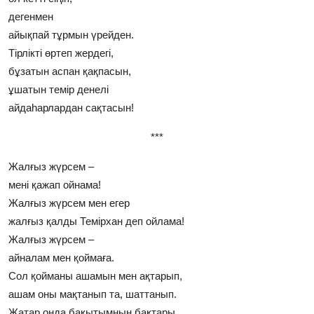
дегенмен
айықпай тұрмын үрейден.
Тiрлiктi өртеп жердегi,
бұзатын аспан қақпасын,
ұшатын темiр денелi
айдаhарлардан сақтасын!
***
Жалғыз жүрсем –
менi қажап ойнама!
Жалғыз жүрсем мен егер
жалғыз қалды Темiрхан деп ойлама!
Жалғыз жүрсем –
айналам мен қоймаға.
Сол қойманы ашамын мен ақтарып,
ашам оны мақтанып та, шаттанып.
Жатар онда бақытымның бақтары,