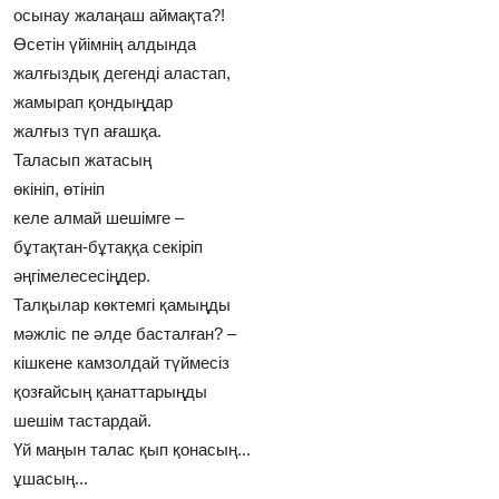
осынау жалаңаш аймақта?!
Өсетiн үйiмнiң алдында
жалғыздық дегендi аластап,
жамырап қондыңдар
жалғыз түп ағашқа.
Таласып жатасың
өкiнiп, өтiнiп
келе алмай шешiмге –
бұтақтан-бұтаққа секiрiп
әңгiмелесесiңдер.
Талқылар көктемгi қамыңды
мәжлiс пе әлде басталған? –
кiшкене камзолдай түймесiз
қозғайсың қанаттарыңды
шешiм тастардай.
Үй маңын талас қып қонасың...
ұшасың...