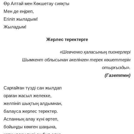
Өр Алтай мен Көкшетау сияқты
Мен де еңіреп,
Егіліп жыладым!
Жыладым!
Жерлес теректерге
«Шевченко қаласының пионерлерi
Шымкент облысынан әкелiнген терек көшеттерiн
отырғызды».
(Газеттен)
Сарғайған түздi сан жылдап
ораған жасыл желекке,
желпiнiп шықтың алдымнан,
балауса жерлес теректер.
Аспанның алау күнi өртеп,
бойыңды көмген шаңына,