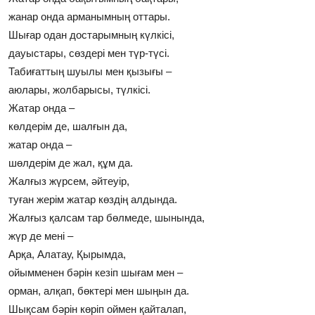
жанар онда арманымның оттары.
Шығар одан достарымның күлкiсi,
дауыстары, сөздерi мен түр-түсi.
Табиғаттың шуылы мен қызығы –
аюлары, жолбарысы, түлкiсi.
Жатар онда –
көлдерiм де, шалғын да,
жатар онда –
шөлдерiм де жал, құм да.
Жалғыз жүрсем, әйтеуiр,
туған жерiм жатар көздiң алдында.
Жалғыз қалсам тар бөлмеде, шынында,
жүр де менi –
Арқа, Алатау, Қырымда,
ойымменен бәрiн кезiп шығам мен –
орман, алқап, бөктерi мен шыңын да.
Шықсам бәрiн көрiп оймен қайталап,