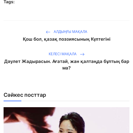
Tags:
АЛДЫҢҒЫ МАҚАЛА
Қош бол, қазақ поэзиясының Күлтегіні
КЕЛЕСІ МАҚАЛА
Дәулет Жадырасын. Ағатай, жан қалтаңда бұлтың бар
ма?
Сәйкес посттар