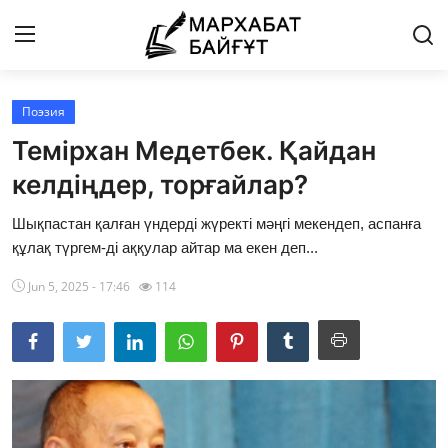
Поэзия
Басты бет
Темірхан Медетбек. Қайдан
Байланыс
келдiңдер, торғайлар?
Мархабат Байғұт 80 жас
Шықпастан қалған үндердi жүректi мәңгi мекендеп, аспанға
құлақ түргем-дi аққулар айтар ма екен деп...
Із
Jun 5, 2025 - 17:46
114
Бір ауыз сөз
Әдебиет
Әлем әдебиеті
Бейнебаян