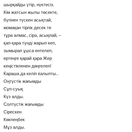
шырқайды үтiр, нүктесiз.
Кiм жатсын жылы төсекте,
бүгiнен түскен асықтай,
момақан тiрлiк десек те
тұра алмас, сiрә, асықпай, –
қап-қара түндi жарып кеп,
зымырап ұшса ентелеп,
ертеңге қарай қара Жер
кеңiстiкпенен дөңгелеп!
Ќараша да келіп ќалыпты..
Оңтүстік жағымды
Сұп-суық
Күз алды.
Солтүстік жағымды
Сірескен
Көкпеңбек
Мұз алды.