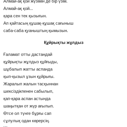
Алмай-ақ қой жүзiмiн де бiр үзiм.
Алмай-ақ қой...
қара сен тек қызығын.
Ап қайтасың құшақ-құшақ сағыныш
саба-саба қуаныштың қымызын.
Құйрықты жұлдыз
Ғаламат отты дастандай
құйрықты жұлдыз құйғыды,
шұбалып жатты аспанда
қып-қызыл ұзын құйрығы.
Жаралып жалын тасқыннан
шексiздiкпенен сабылып,
қап-қара аспан астында
шаңытқан от жүр ағылып.
Өтсе ол түнге бұрғы сап
сұлулық одан көрерсiң.