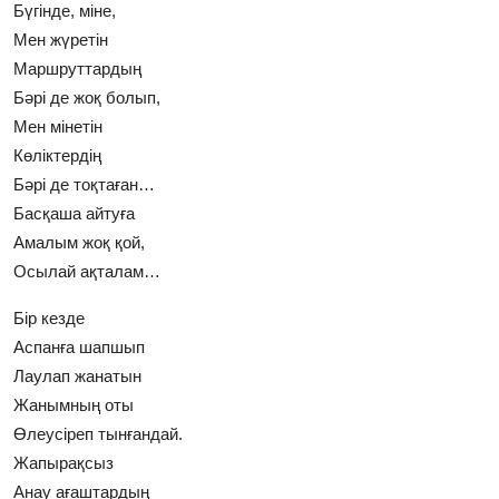
Бүгінде, міне,
Мен жүретін
Маршруттардың
Бәрі де жоқ болып,
Мен мінетін
Көліктердің
Бәрі де тоқтаған…
Басқаша айтуға
Амалым жоқ қой,
Осылай ақталам…
Бір кезде
Аспанға шапшып
Лаулап жанатын
Жанымның оты
Өлеусіреп тынғандай.
Жапырақсыз
Анау ағаштардың