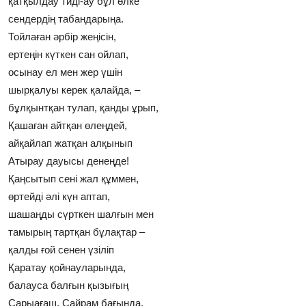
қатқылдау тидi-ау бұл өлке
сендердiң табандарыңа.
Тойлаған әрбiр жеңiсiн,
ертеңiн күткен сан ойлап,
осынау ел мен жер үшiн
шырқалуы керек қалайда, –
бұлқынтқан тулап, қанды ұрып,
Қашаған айтқан өлеңдей,
айқайлап жатқан алқынып
Атырау дауысы денеңде!
Қаңсытып сенi жал құммен,
өртейдi әлi күн аптап,
шашаңды сүрткен шалғын мен
тамырың тартқан бұлақтар –
қалды ғой сенен үзiлiп
Қаратау қойнауларында,
балауса балғын қызығың
Сарыағаш, Сайрам бағында.