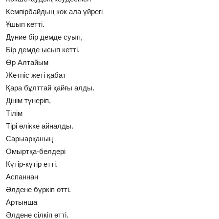
Кемпірбайдың көк ала үйрегі
Ұшып кетті.
Дүние бір демде суып,
Бір демде ысып кетті.
Өр Алтайым
Жетпіс жеті қабат
Қара бұлттай қайғы алды.
Дінім түнеріп,
Тілім
Тірі өлікке айналды.
Сарыарқаның
Омыртқа-белдері
Күтір-күтір етті.
Аспаннан
Әлдене бүркіп өтті.
Артынша
Әлдене сілкіп өтті.