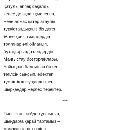
Қатулы аппақ сақалды
келсе де ақпан қыспенен,
жеңе алмас қатер атаулы
түркiстандықпыз бiз деген.
Өтiне қонып желдердiң
толғанар әлi ойланып,
бұтақтарыңда сендердiң
Маңғыстау бозторғайлары.
Бойыңнан балғын ән бiткен
төгiлсiн сыңсып, өбектеп,
түстiктiк қызу қандықпен,
шырқаңдар жерлес теректер.
***
Тыныстап, кейде тұншығып,
шыңдарға қарай тартамыз –
момақан ғана тiршiлiк