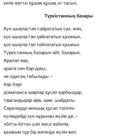
келе жатты құшақ-құшақ от тасып.
Түркістанның базары
Күн шықпастан сайрататын саз, әнiн,
күн шықпастан қайнататын қазанын,
қүн шықпастан тойлататын қазағын
Түркiстанның базарын айт, базарын.
Аралап көр,
арала сен бар-дағы,
не iздесең табылады –
бар бәрi:
домаланса шарлар құсап қарбыздар,
тамсандырар өрiк, шие, шабдалы.
Сөрелерде моншақ құсап тiзiлген
күлiмдейдi күн нұрынан жүзiм де, –
«бiттә-бiттә» үзiп жесе өзбегiм,
қазағым тұр бiр жегенде жүзiн жеп.