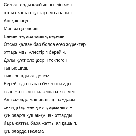
Сол оттарды қояйыншы iлiп мен
отсыз қалған тұстарыма апарып.
Аш қақпаңды!
Мен өзiңе енейiн!
Енейiн де, аралайын, көрейiн!
Отсыз қалған бар болса егер жүректер
оттарымды үлестiрiп берейiн.
Долы қуат өлеңдерiн төкпеген
тыпыршиды,
тықыршиды от денем.
Берейiн деп саған бүкiл отымды
келе жаттым осылайша көкте мен.
Ал төменде машинаның шамдары
секiлдi бiр менiң үмiт, арманым –
қиырларға құшақ-құшақ оттарды
бара жатты, бара жатты ап қашып,
қиырлардан қалаға