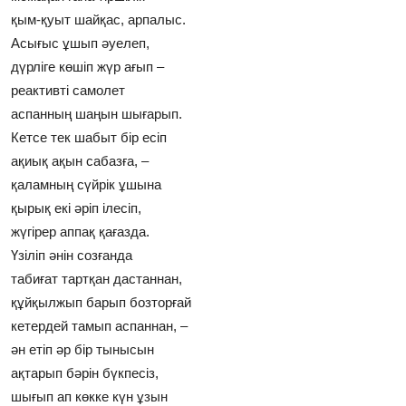
қым-қуыт шайқас, арпалыс.
Асығыс ұшып әуелеп,
дүрлiге көшiп жүр ағып –
реактивтi самолет
аспанның шаңын шығарып.
Кетсе тек шабыт бiр есiп
ақиық ақын сабазға, –
қаламның сүйрiк ұшына
қырық екi әрiп iлесiп,
жүгiрер аппақ қағазда.
Үзiлiп әнiн созғанда
табиғат тартқан дастаннан,
құйқылжып барып бозторғай
кетердей тамып аспаннан, –
ән етiп әр бiр тынысын
ақтарып бәрiн бүкпесiз,
шығып ап көкке күн ұзын