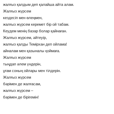
жалғыз қалдым деп қалайша айта алам.
Жалғыз жүрсем
кездесiп мен өлеңмен,
жалғыз жүрсем керемет бiр ой табам.
Кеудем менiң базар болар қайнаған.
Жалғыз жүрсем, әйтеуiр,
жалғыз қалды Темiрхан деп ойлама!
айналам мен қазыналы қоймаға.
Жалғыз жүрсем
тыңдап әлем үндерiн,
ұғам соның ойлары мен тiлдерiн.
Жалғыз жүрсем
бәрiмен де жалғасам,
жалғыз жүрсем –
бәрiмен де бiрiгемiн!