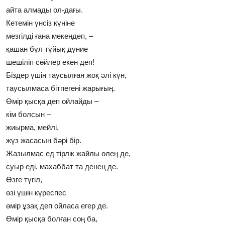
айта алмады ол-дағы.
Кетемiн үнсiз күнiне
мезгiлдi ғана мекендеп, –
қашан бұл тұйық дүние
шешiлiп сөйлер екен деп!
Бiздер үшiн таусылған жоқ әлi күн,
таусылмаса бiтпегенi жарығың.
Өмiр қысқа деп ойлайды –
кiм болсын –
жиырма, мейлi,
жүз жасасын бәрi бiр.
Жазылмас ед тiрлiк жайлы өлең де,
суыр едi, махаббат та денең де.
Өзге түгiл,
өзi үшiн күреспес
өмiр ұзақ деп ойласа егер де.
Өмiр қысқа болған соң ба,