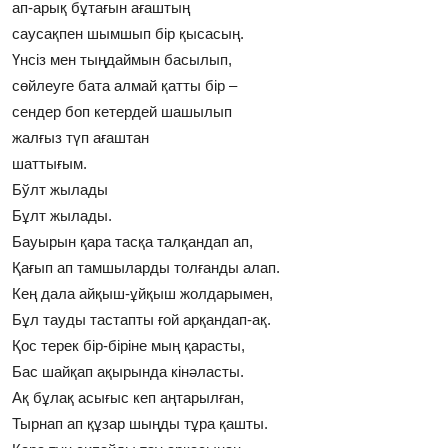
ап-арық бұтағын ағаштың
саусақпен шымшып бiр қысасың.
Үнсiз мен тыңдаймын басылып,
сөйлеуге бата алмай қатты бiр –
сендер боп кетердей шашылып
жалғыз түп ағаштан
шаттығым.
Бўлт жылады
Бұлт жылады.
Бауырын қара тасқа талқандап ап,
Қағып ап тамшыларды толғанды алап.
Кең дала айқыш-ұйқыш жолдарымен,
Бұл тауды тастапты ғой арқандап-ақ.
Қос терек бiр-бiрiне мың қарасты,
Бас шайқап ақырында кiнәласты.
Ақ бұлақ асығыс кеп аңтарылған,
Тырнап ап құзар шыңды тұра қашты.