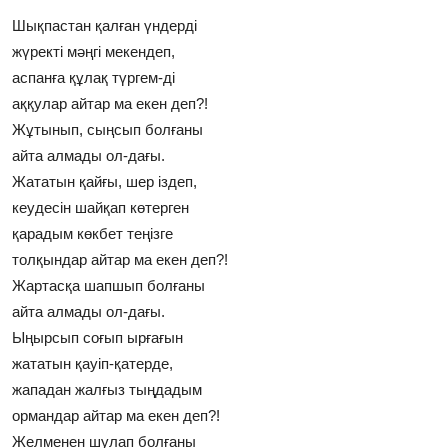
Шықпастан қалған үндердi
жүректi мәңгi мекендеп,
аспанға құлақ түргем-дi
аққулар айтар ма екен деп?!
Жұтынып, сыңсып болғаны
айта алмады ол-дағы.
Жататын қайғы, шер iздеп,
кеудесiн шайқап көтерген
қарадым көкбет теңiзге
толқындар айтар ма екен деп?!
Жартасқа шапшып болғаны
айта алмады ол-дағы.
Ыңырсып соғып ырғағын
жататын қауiп-қатерде,
жападан жалғыз тыңдадым
ормандар айтар ма екен деп?!
Желменен шулап болғаны