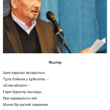
Фотосуреттер
Көптеген
Жылау
Ішек-қарыны ақтарылып,
Тұла бойына у құйылған, –
«Елім-айлап»! –
Ғаріп Қаратау жылады.
Ұры-қарақшысы көп
Мына бір қаскөй заманнан