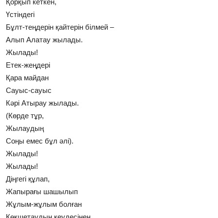
Қорқып кеткен,
Үстіндегі
Бұлт-теңдерін қайтерін білмей –
Алып Алатау жылады.
Жылады!
Етек-жеңдері
Қара майдан
Сауыс-сауыс
Кәрі Атырау жылады.
(Көрде тұр,
Жылаудың
Соңы емес бұл әлі).
Жылады!
Жылады!
Діңгегі құлап,
Жапырағы шашылып
Жұлым-жұлым болған
Көкшетаудың кеудесінен