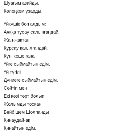
Шуағым азайды.
Көлеңкем ұзарды.
Үйкүшік боп алдым:
Аяққа тұсау салынғандай.
Жан-жақтан
Құрсау қағылғандай.
Күні кеше ғана
Үйге сыймайтын едім,
Үй түгілі
Дүниеге сыймайтын едім.
Сөйтіп мен
Екі көзі төрт болып
Жолымды тосқан
Бәйбішем Шолпанды
Қинаудай-ақ
Қинайтын едім.