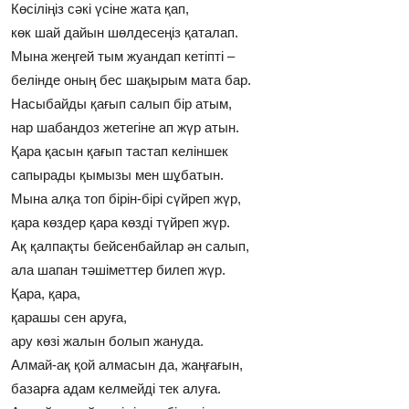
Көсiлiңiз сәкi үсiне жата қап,
көк шай дайын шөлдесеңiз қаталап.
Мына жеңгей тым жуандап кетiптi –
белiнде оның бес шақырым мата бар.
Насыбайды қағып салып бiр атым,
нар шабандоз жетегiне ап жүр атын.
Қара қасын қағып тастап келiншек
сапырады қымызы мен шұбатын.
Мына алқа топ бiрiн-бiрi сүйреп жүр,
қара көздер қара көздi түйреп жүр.
Ақ қалпақты бейсенбайлар ән салып,
ала шапан тәшiметтер билеп жүр.
Қара, қара,
қарашы сен аруға,
ару көзi жалын болып жануда.
Алмай-ақ қой алмасын да, жаңғағын,
базарға адам келмейдi тек алуға.