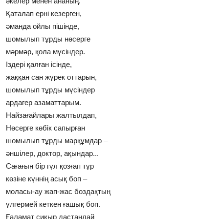
әкелер менен ананың.
Қаталап ернi кезерген,
әманда ойлы пiшiнде,
шомылып тұрды нөсерге
мәрмәр, қола мүсiндер.
Iздерi қалған iсiнде,
жаққан сан жүрек оттарын,
шомылып тұрды мүсiндер
ардагер азаматтарым.
Найзағайлары жалтылдап,
Нөсерге көбiк сапырған
шомылып тұрды марқұмдар –
әншiлер, доктор, ақындар...
Сағағын бiр гүл қозғап тұр
көзiне күннiң асық боп –
моласы-ау жап-жас боздақтың
үлгермей кеткен ғашық боп.
Ғаламат сиқыр дастандай