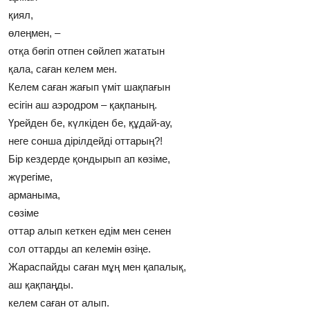
қиял,
өлеңмен, –
отқа бөгiп отпен сөйлеп жататын
қала, саған келем мен.
Келем саған жағып үмiт шақпағын
есiгiн аш аэродром – қақпаның.
Үрейден бе, күлкiден бе, құдай-ау,
неге сонша дiрiлдейдi оттарың?!
Бiр кездерде қондырып ап көзiме,
жүрегiме,
арманыма,
сөзiме
оттар алып кеткен едiм мен сенен
сол оттарды ап келемiн өзiңе.
Жараспайды саған мұң мен қапалық,
аш қақпаңды.
келем саған от алып.