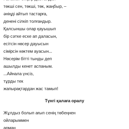
төкшi сен, төкшi, төк, жаңбыр, –
әнiңдi айтып тастарға,
дененi сiлкiп толғандыр.
Қалсыншы олар қауышып
бiр сәтке еске ап даласын,
есiтсiн нөсер дауысын
сiмiрсiн көктем ауасын...
Нөсерiм бiттi тынды деп
ашылды кенет аспаным.
...Айнала үнсiз,
тұрды тек
жапырақтардан жас тамып!
Түнгі қалаға оралу
Жұлдыз болып ағып сенiң төбеңнен
ойларыммен
арман