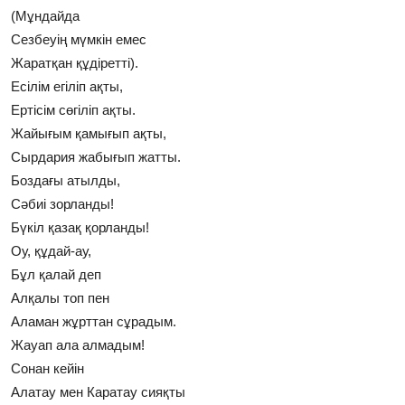
(Мұндайда
Сезбеуің мүмкін емес
Жаратқан құдіретті).
Есілім егіліп ақты,
Ертісім сөгіліп ақты.
Жайығым қамығып ақты,
Сырдария жабығып жатты.
Боздағы атылды,
Сәбиі зорланды!
Бүкіл қазақ қорланды!
Оу, құдай-ау,
Бұл қалай деп
Алқалы топ пен
Аламан жұрттан сұрадым.
Жауап ала алмадым!
Сонан кейін
Алатау мен Каратау сияқты