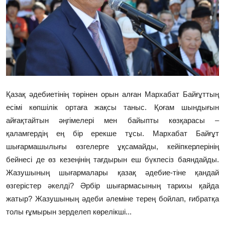
Фотосуреттер
Көптеген
Қазақ әдебиетінің төрінен орын алған Мархабат Байғұттың
есімі көпшілік ортаға жақсы таныс. Қоғам шындығын
айғақтайтын әңгімелері мен байыпты көзқарасы –
қаламгердің ең бір ерекше тұсы. Мархабат Байғұт
шығармашылығы өзгелерге ұқсамайды, кейіпкерлерінің
бейнесі де өз кезеңінің тағдырын еш бүкпесіз баяндайды.
Жазушының шығармалары қазақ әдебие-тіне қандай
өзгерістер әкелді? Әрбір шығармасының тарихы қайда
жатыр? Жазушының әдеби әлеміне терең бойлап, ғибратқа
толы ғұмырын зерделеп көрелікші...