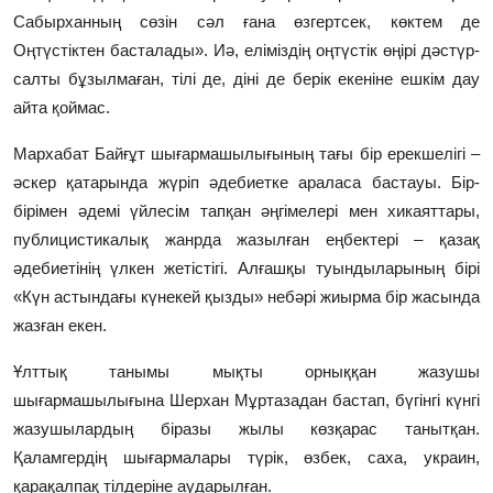
Сабырханның сөзін сәл ғана өзгертсек, көктем де
Оңтүстіктен басталады». Иә, еліміздің оңтүстік өңірі дәстүр-
салты бұзылмаған, тілі де, діні де берік екеніне ешкім дау
айта қоймас.
Мархабат Байғұт шығармашылығының тағы бір ерекшелігі –
әскер қатарында жүріп әдебиетке араласа бастауы. Бір-
бірімен әдемі үйлесім тапқан әңгімелері мен хикаяттары,
публицистикалық жанрда жазылған еңбектері – қазақ
әдебиетінің үлкен жетістігі. Алғашқы туындыларының бірі
«Күн астындағы күнекей қызды» небәрі жиырма бір жасында
жазған екен.
Ұлттық танымы мықты орныққан жазушы
шығармашылығына Шерхан Мұртазадан бастап, бүгінгі күнгі
жазушылардың біразы жылы көзқарас танытқан.
Қаламгердің шығармалары түрік, өзбек, саха, украин,
қарақалпақ тілдеріне аударылған.