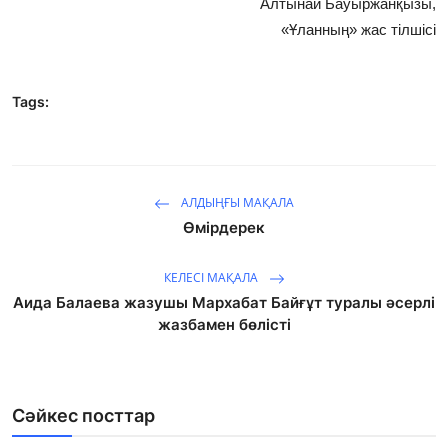
Алтынай Бауыржанқызы,
«Ұланның» жас тілшісі
Tags:
АЛДЫҢҒЫ МАҚАЛА
Өмірдерек
КЕЛЕСІ МАҚАЛА
Аида Балаева жазушы Мархабат Байғұт туралы әсерлі
жазбамен бөлісті
Сәйкес посттар