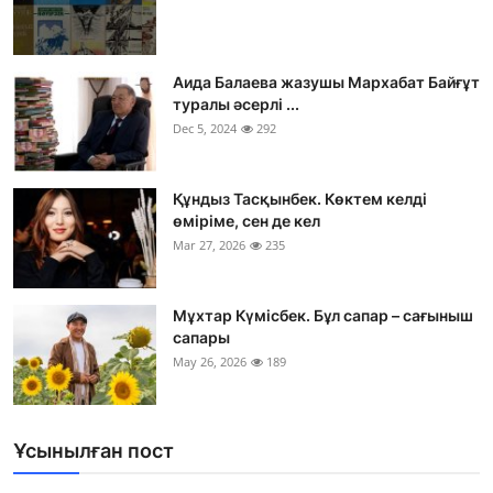
Аида Балаева жазушы Мархабат Байғұт
туралы әсерлі ...
Dec 5, 2024
292
Құндыз Тасқынбек. Көктем келді
өміріме, сен де кел
Mar 27, 2026
235
Мұхтар Күмісбек. Бұл сапар – сағыныш
сапары
May 26, 2026
189
Ұсынылған пост