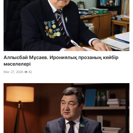
Алпысбай Мұсаев. Ирониялық прозаның кейбір
мәселелері
Mar 27, 2026
82