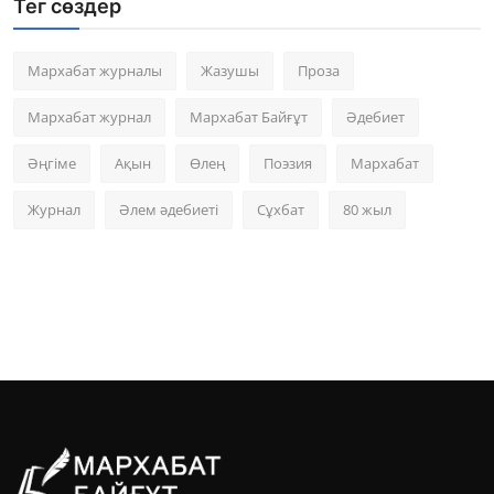
Тег сөздер
Мархабат журналы
Жазушы
Проза
Мархабат журнал
Мархабат Байғұт
Әдебиет
Әңгіме
Ақын
Өлең
Поэзия
Мархабат
Журнал
Әлем әдебиеті
Сұхбат
80 жыл