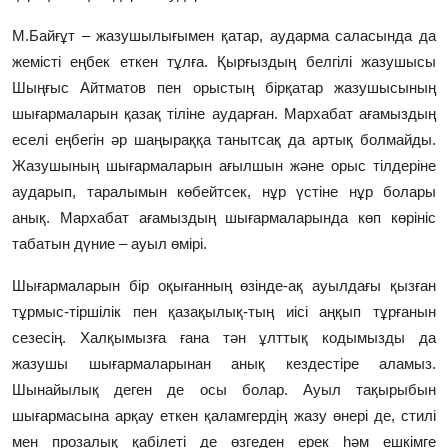
М.Байғұт – жазушылығымен қатар, аударма саласында да
жемісті еңбек еткен тұлға. Қырғыздың белгілі жазушысы
Шыңғыс Айтматов пен орыстың бірқатар жазушысының
шығармаларын қазақ тіліне аударған. Мархабат ағамыздың
еселі еңбегін әр шаңыраққа танытсақ да артық болмайды.
Жазушының шығармаларын ағылшын және орыс тілдеріне
аударып, таралымын көбейтсек, нұр үстіне нұр болары
анық. Мархабат ағамыздың шығармаларында көп көрініс
табатын дүние – ауыл өмірі.
Шығармаларын бір оқығанның өзінде-ақ ауылдағы қызған
тұрмыс-тіршілік пен қазақылық-тың иісі аңқып тұрғанын
сезесің. Халқымызға ғана тән ұлттық кодымызды да
жазушы шығармаларынан анық кездестіре аламыз.
Шынайылық деген де осы болар. Ауыл тақырыбын
шығармасына арқау еткен қаламгердің жазу өнері де, стилі
мен прозалық қабілеті де өзгеден ерек һәм ешкімге