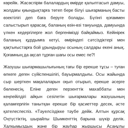
көрейік. Жасөспірім балалардың өмірде қалыптасып дамуы,
жолдағы қиындықтарға төтеп бере білуі шығарманың басты
өзектілігі деп баға беруге болады. Бүгінгі қоғаммен
салыстырып қарасақ, баланың өзін-өзі тануында, дамуында
үлкен кедергілерге жол бергенімізді байқаймыз. Кейінірек
баланың құрдымға кетуі, өміріндегі сәтсіздіктері мен
қақтығыстарға бой ұрындыруы осының салдары екені анық.
Қоғамның да ақсап тұрған шағы осы емес пе?!
Жазушы шығармашылығының тағы бір ерекше тұсы – туған
өлкеге деген сүйіспеншілігі, бауырмалдығы. Осы жайында
сыр шерткен мақалаларын оқып отырып, ерекше әсерге
бөленесің. Еліне деген перзенттік махаббаты мен
кеңпейілдігі айқын сезілетін шығармалары жазушының
қаламгерлігін танытқан ерекше бір қасиеттер десек, әсте
қателеспеспіз. «Тәуелсіздікке тәубе дейік. Алтын құрсақ
Оңтүстіктің, шырайлы Шымкенттің барына шүкір делік.
Халқымыздың және бір жауһар жыршысы Асанұлы