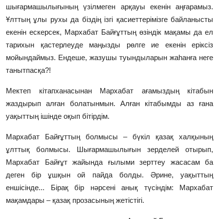
шығармашылығының үзілмеген арқауы екенін аңғарамыз.
Ұлттың ұлы рухы да біздің ізгі қасиеттерімізге байланысты
екенін ескерсек, Мархабат Байғұттың өзіндік мақамы да ел
тарихын қастерлеуде маңызды рөлге ие екенін еріксіз
мойындаймыз. Ендеше, жазушы туындыларын жаһанға неге
танытпасқа?!
Мектеп кітапханасынан Мархабат ағамыздың кітабын
жаздырып алған болатынмын. Алған кітабымды аз ғана
уақыттың ішінде оқып бітірдім.
Мархабат Байғұттың болмысы – бүкіл қазақ халқының
ұлттық болмысы. Шығармашылығын зерделей отырып,
Мархабат Байғұт жайында ғылыми зерттеу жасасам ба
деген бір ұшқын ой пайда болды. Әрине, уақыттың
еншісінде... Бірақ бір нәрсені анық түсіндім: Мархабат
мақамдары – қазақ прозасының жетістігі.