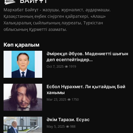
Мархабат Байғұт - жазушы, журналист, аудармашы.
Қазақстанның еңбек сіңірген қайраткері, «Алаш»
Халықаралық сыйлығының лауреаты, Түркістан
облысының Құрметті азаматы.
Көп қаралым
Әміреқұл Әбуов. Мәдениетті шығын
деп есептейтіндер...
Oct 7, 2025
1919
Есбол Нұрахмет. Ли қытайдың Бәй
ханымы
Mar 23, 2025
1750
Әкім Тарази. Есуас
May 5, 2025
988