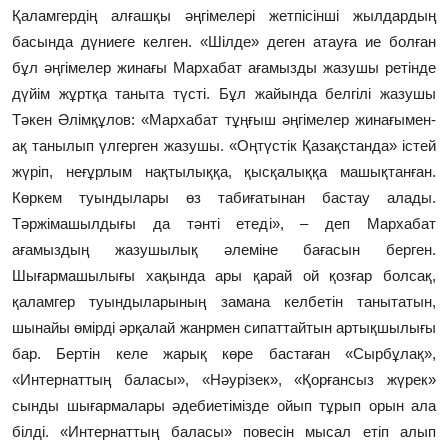
Қаламгердің алғашқы әңгімелері жетпісінші жылдардың
басында дүниеге келген. «Шілде» деген атауға ие болған
бұл әңгімелер жинағы Мархабат ағамызды жазушы ретінде
дүйім жұртқа таныта түсті. Бұл жайында белгілі жазушы
Тәкен Әлімқұлов: «Мархабат тұңғыш әңгімелер жинағымен-
ақ танылып үлгерген жазушы. «Оңтүстік Қазақстанда» істей
жүріп, неғұрлым нақтылыққа, қысқалыққа машықтанған.
Көркем туындылары өз табиғатынан бастау алады.
Тәржімашылдығы да тәнті етеді», – деп Мархабат
ағамыздың жазушылық әлеміне бағасын берген.
Шығармашылығы хақында ары қарай ой қозғар болсақ,
қаламгер туындыларының замана келбетін танытатын,
шынайы өмірді әрқалай жанрмен сипаттайтын артықшылығы
бар. Бертін келе жарық көре бастаған «Сырбұлақ»,
«Интернаттың баласы», «Нәурізек», «Қорғансыз жүрек»
сынды шығармалары әдебиетімізде ойып тұрып орын ала
білді. «Интернаттың баласы» повесін мысал етіп алып