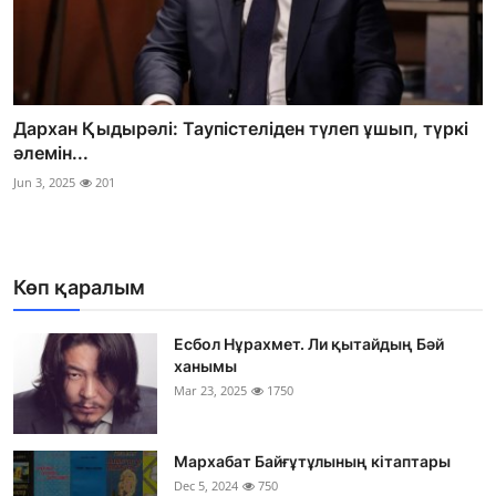
Дархан Қыдырәлі: Таупістеліден түлеп ұшып, түркі
әлемін...
Jun 3, 2025
201
Көп қаралым
Есбол Нұрахмет. Ли қытайдың Бәй
ханымы
Mar 23, 2025
1750
Мархабат Байғұтұлының кітаптары
Dec 5, 2024
750