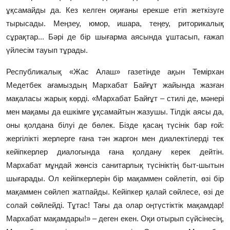
ұқсамайды да. Кез келген оқиғаны ерекше етіп жеткізуге
тырысады. Меңзеу, юмор, ишара, теңеу, риторикалық
сұрақтар... Бәрі де бір шығарма аясында ұштасып, ғажап
үйлесім тауып тұрады.
Республикалық «Жас Алаш» газетінде ақын Темірхан
Медетбек ағамыздың Мархабат Байғұт жайында жазған
мақаласы жарық көрді. «Мархабат Байғұт – стилі де, мәнері
мен мақамы да ешкімге ұқсамайтын жазушы. Тілдік аясы да,
оны қолдана білуі де бөлек. Бізде қасаң түсінік бар ғой:
жергілікті жерлерге ғана тән жаргон мен диалектілерді тек
кейіпкерлер диалогында ғана қолдану керек дейтін.
Мархабат мұндай жөнсіз санитарлық түсініктің быт-шытын
шығарады. Ол кейіпкерлерін бір мақаммен сөйлетіп, өзі бір
мақаммен сөйлеп жатпайды. Кейіпкер қалай сөйлесе, өзі де
солай сөйлейді. Тұтас! Тағы да олар оңтүстіктік мақамдар!
Мархабат мақамдары!» – деген екен. Оқи отырып сүйсінесің,