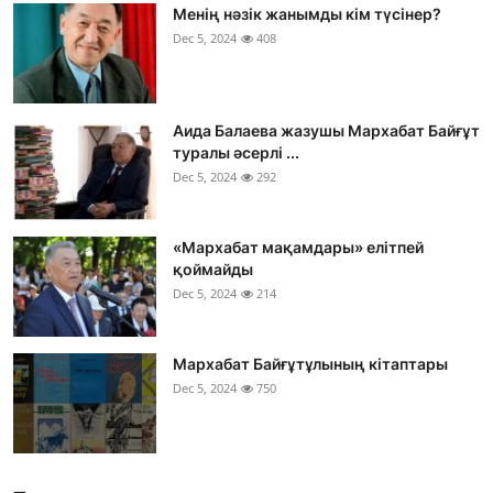
Менің нәзік жанымды кім түсінер?
Dec 5, 2024
408
Аида Балаева жазушы Мархабат Байғұт
туралы әсерлі ...
Dec 5, 2024
292
«Мархабат мақамдары» елітпей
қоймайды
Dec 5, 2024
214
Мархабат Байғұтұлының кітаптары
Dec 5, 2024
750