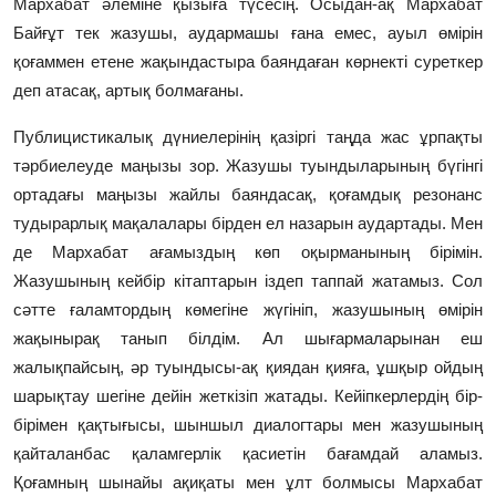
Мархабат әлеміне қызыға түсесің. Осыдан-ақ Мархабат
Байғұт тек жазушы, аудармашы ғана емес, ауыл өмірін
қоғаммен етене жақындастыра баяндаған көрнекті суреткер
деп атасақ, артық болмағаны.
Публицистикалық дүниелерінің қазіргі таңда жас ұрпақты
тәрбиелеуде маңызы зор. Жазушы туындыларының бүгінгі
ортадағы маңызы жайлы баяндасақ, қоғамдық резонанс
тудырарлық мақалалары бірден ел назарын аудартады. Мен
де Мархабат ағамыздың көп оқырманының бірімін.
Жазушының кейбір кітаптарын іздеп таппай жатамыз. Сол
сәтте ғаламтордың көмегіне жүгініп, жазушының өмірін
жақынырақ танып білдім. Ал шығармаларынан еш
жалықпайсың, әр туындысы-ақ қиядан қияға, ұшқыр ойдың
шарықтау шегіне дейін жеткізіп жатады. Кейіпкерлердің бір-
бірімен қақтығысы, шыншыл диалогтары мен жазушының
қайталанбас қаламгерлік қасиетін бағамдай аламыз.
Қоғамның шынайы ақиқаты мен ұлт болмысы Мархабат