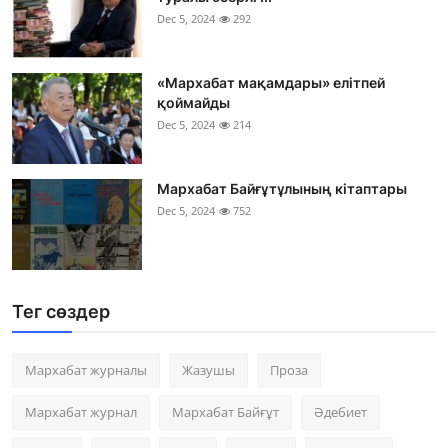
Dec 5, 2024
292
«Мархабат мақамдары» елітпей
қоймайды
Dec 5, 2024
214
Мархабат Байғұтұлының кітаптары
Dec 5, 2024
752
Тег сөздер
Мархабат журналы
Жазушы
Проза
Мархабат журнал
Мархабат Байғұт
Әдебиет