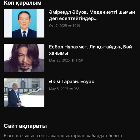
Көп қаралым
Әміреқұл Әбуов. Мәдениетті шығын
деп есептейтіндер...
Oct 7, 2025
1919
Есбол Нұрахмет. Ли қытайдың Бәй
ханымы
Mar 23, 2025
1750
Әкім Тарази. Есуас
May 5, 2025
988
Сайт ақпараты
Бізге жазылып соңғы жаңалықтардан хабардар болып