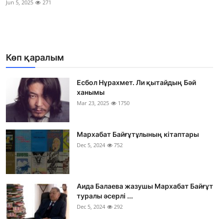
Jun 5, 2025
271
Фотосуреттер
Көптеген
Көп қаралым
Есбол Нұрахмет. Ли қытайдың Бәй
ханымы
Mar 23, 2025
1750
Мархабат Байғұтұлының кітаптары
Dec 5, 2024
752
Аида Балаева жазушы Мархабат Байғұт
туралы әсерлі ...
Dec 5, 2024
292