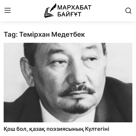
Tag: Темірхан Медетбек
Басты бет
Байланыс
Мархабат Байғұт 80 жас
Із
Бір ауыз сөз
Әдебиет
Бейнебаян
Қош бол, қазақ поэзиясының Күлтегіні
Әлем әдебиеті