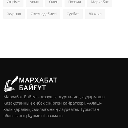
Әңгіме
Ақын
Өлең
Поэзия
Мархабат
Журнал
Әлем әдебиеті
Сұхбат
80 жыл
Мархабат Байғұт - жазушы, журналист, аудармашы.
Қазақстанның еңбек сіңірген қайраткері, «Алаш»
Халықаралық сыйлығының лауреаты, Түркістан
облысының Құрметті азаматы.