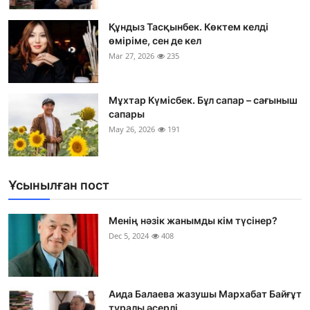
Құндыз Тасқынбек. Көктем келді
өміріме, сен де кел
Mar 27, 2026
235
Мұхтар Күмісбек. Бұл сапар – сағыныш
сапары
May 26, 2026
191
Ұсынылған пост
Менің нәзік жанымды кім түсінер?
Dec 5, 2024
408
Аида Балаева жазушы Мархабат Байғұт
туралы әсерлі ...