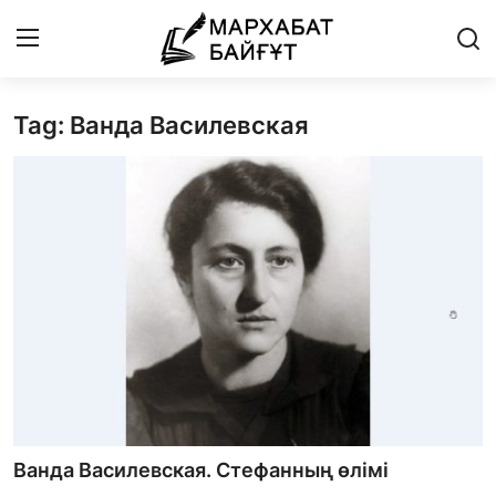
Tag: Ванда Василевская
Басты бет
Байланыс
Мархабат Байғұт 80 жас
Із
Бір ауыз сөз
Әдебиет
Әлем әдебиеті
Ванда Василевская. Стефанның өлімі
Бейнебаян