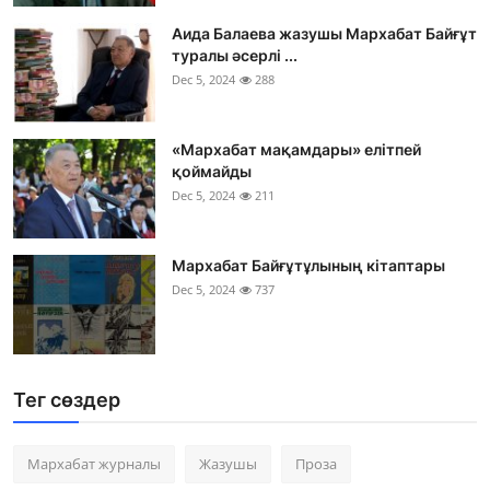
Аида Балаева жазушы Мархабат Байғұт
туралы әсерлі ...
Dec 5, 2024
288
«Мархабат мақамдары» елітпей
қоймайды
Dec 5, 2024
211
Мархабат Байғұтұлының кітаптары
Dec 5, 2024
737
Тег сөздер
Мархабат журналы
Жазушы
Проза