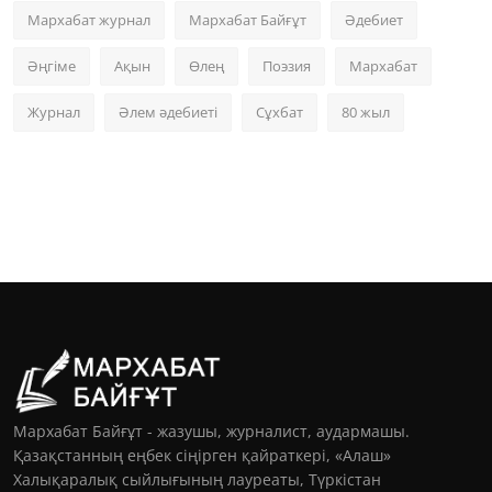
Мархабат журнал
Мархабат Байғұт
Әдебиет
Әңгіме
Ақын
Өлең
Поэзия
Мархабат
Журнал
Әлем әдебиеті
Сұхбат
80 жыл
Мархабат Байғұт - жазушы, журналист, аудармашы.
Қазақстанның еңбек сіңірген қайраткері, «Алаш»
Халықаралық сыйлығының лауреаты, Түркістан