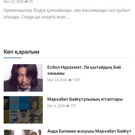
Mar 27, 2026
55
Фотосуреттер
Орманшылар біздің қанымызды, көз жасымызды сел қылып
ағызды. Сонда да оларға ешн...
Көптеген
Көп қаралым
Есбол Нұрахмет. Ли қытайдың Бәй
ханымы
Mar 23, 2025
1747
Мархабат Байғұтұлының кітаптары
Dec 5, 2024
737
Аида Балаева жазушы Мархабат Байғұт