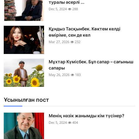
туралы әсерлі ...
Dec 5, 2024
288
Құндыз Тасқынбек. Көктем келді
өміріме, сен де кел
Mar 27, 2026
232
Мұхтар Күмісбек. Бұл сапар – сағыныш
сапары
May 26, 2026
183
Ұсынылған пост
Менің нәзік жанымды кім түсінер?
Dec 5, 2024
404