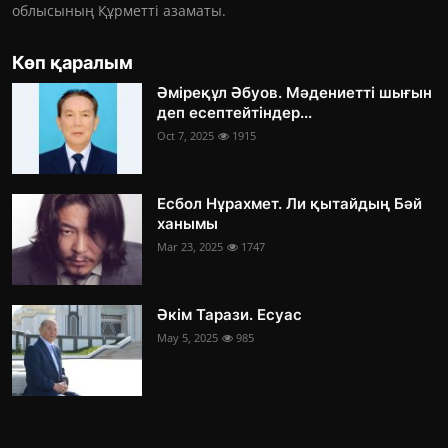
облысының Құрметті азаматы.
Көп қаралым
Әміреқұл Әбуов. Мәдениетті шығын
деп есептейтіндер...
Oct 7, 2025
1915
Есбол Нұрахмет. Ли қытайдың Бәй
ханымы
Mar 23, 2025
1747
Әкім Тарази. Есуас
May 5, 2025
985