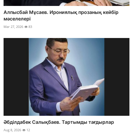
Алпысбай Мұсаев. Ирониялық прозаның кейбір
мәселелері
Mar 27, 2026
83
Әбділдабек Салықбаев. Тартымды тағдырлар
Aug 8, 2026
12