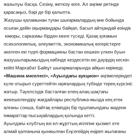
жазылуы басқа. Сезіну, жеткізу өзге. Ал әңгіме ретінде
қарасаңыз, бәрі де бір қалыпта.
Жазушы қаламынан туған шығармалардың өне бойында
осыған дейін оқырмандары байқап, басып айтқандай өзіндік
юморы, сарказмы бірден көзге түседі. Қазақ қоғамын
психологиялық, әлеуметтік, экономикалық өзгерістерге
әкелген екі түрлі формацияны бастан кешкен үлкен буын
жазушыларымыздың көбінде кездесетін екі дәуірдің кескін-
кейпі Мархабат Байғұт шығармаларында айқын көрінеді.
«Машина мәселесі», «Ауылдағы аукцион»
әңгімелеріндегі
күле отырып суреттейтін оқиғалардың түбінде терең күрсініс
жатыр. Тәуелсіздік басталған елең-алаң шақтағы
жекешелендіру жағдайлары республика-мызда кең етек
алғаны сонша, байтақ еліміздің бір пұшпағындағы мәдени
ғимараттар пысықайлардың қолында кетті.
Ауылдағы клубтың өзі ел-жұрттың игілігіне қызмет ете
алмай қалғанына қынжылған Еңсегейдің еңіреп жылағаны