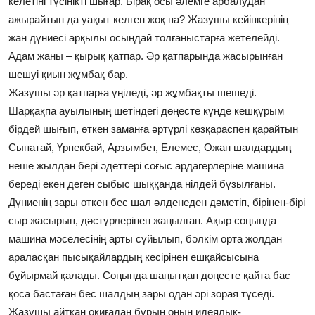
келетіні түсінікті шығар. Бірақ осы әлемге арбалудан
ажырайтын да уақыт келген жоқ па? Жазушы кейіпкерінің
жан дүниесі арқылы осындай толғаныстарға жетелейді.
Адам жаны – қырық қатпар. Әр қатпарында жасырынған
шешуі қиын жұмбақ бар.
Жазушы әр қатпарға үңіледі, әр жұмбақты шешеді.
Шарқақпа ауылының шетіндегі дөңесте күнде кешқұрым
бірдей шығып, өткен заманға әртүрлі көзқараспен қарайтын
Сыпатай, Үрпекбай, Арзымбет, Елемес, Ожан шалдардың
неше жылдан бері әдеттері соғыс ардагерлеріне машина
береді екен деген сыбыс шыққанда нілдей бұзылғаны.
Дүниенің зары өткен бес шал әлденеден дәметіп, бірінен-бірі
сыр жасырып, дәстүрлерінен жаңылған. Ақыр соңында
машина мәселесінің арты сұйылып, бәлкім орта жолдан
араласқан пысықайлардың кесірінен ешқайсысына
бұйырмай қалады. Соңында шаңытқан дөңесте қайта бас
қоса бастаған бес шалдың зары одан әрі зорая түседі.
Жазушы айтқан оқиғадан бұрын оның идеялық-