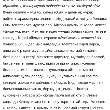
«Қаладағы, Күншуақтай шәһардағы күнім ғой деуші едім.
Күнім дегенім – інім ғой деуші едім», –
деген ақ жүрек
пейілінің арасындағы алапат сезімді қалай жеткізуге болады.
Оны тек сезінуге мұрсат бар. Айкөрік ауылына келсе, әпкесі
үйінде жоқ екен. Мектепте еден жуушы болып қызмет ететін
көрінеді. Көрші әйелден сұраса:
«Әлгі келмей кеткен інісі
боларсың?», –
деп мысқылдайды. Мектепке іздеп барса,
онда да бір еден жуушы әйел әпкесіне келмей кеткенін
бетіне салық етеді. Мектепте директор, мұғалімдер болмай,
бір сыныпты тыныштандырып отырған әпкесі қоңырау
болғанша күтіп, сыныпта оқушыларға айтып отырған
әңгімесіне құлақ салады. Күйеуі Жұлдызханның көзі тірі
кезіндегі жақсы жағдайларын айтады. Ендігі кезде жұрттың
басынғандығын айтып, бар мұңын, сырын тіршілік
күйбеңінен хабары жоқ оқушыларға айтып отыр. Әңгіме
соңында Күншуақтағы інісін тіреу көретінін айтады. Ал неше
жыл бойы әпкесінің ауылына ат ізін салмай кеткен інісі есік