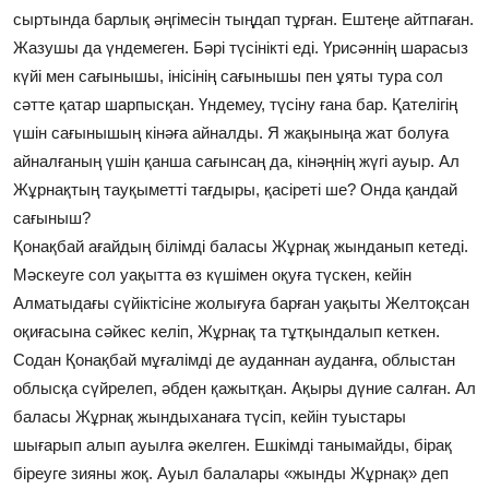
сыртында барлық әңгімесін тыңдап тұрған. Ештеңе айтпаған.
Жазушы да үндемеген. Бәрі түсінікті еді. Үрисәннің шарасыз
күйі мен сағынышы, інісінің сағынышы пен ұяты тура сол
сәтте қатар шарпысқан. Үндемеу, түсіну ғана бар. Қателігің
үшін сағынышың кінәға айналды. Я жақыныңа жат болуға
айналғаның үшін қанша сағынсаң да, кінәңнің жүгі ауыр. Ал
Жұрнақтың тауқыметті тағдыры, қасіреті ше? Онда қандай
сағыныш?
Қонақбай ағайдың білімді баласы Жұрнақ жынданып кетеді.
Мәскеуге сол уақытта өз күшімен оқуға түскен, кейін
Алматыдағы сүйіктісіне жолығуға барған уақыты Желтоқсан
оқиғасына сәйкес келіп, Жұрнақ та тұтқындалып кеткен.
Содан Қонақбай мұғалімді де ауданнан ауданға, облыстан
облысқа сүйрелеп, әбден қажытқан. Ақыры дүние салған. Ал
баласы Жұрнақ жындыханаға түсіп, кейін туыстары
шығарып алып ауылға әкелген. Ешкімді танымайды, бірақ
біреуге зияны жоқ. Ауыл балалары «жынды Жұрнақ» деп