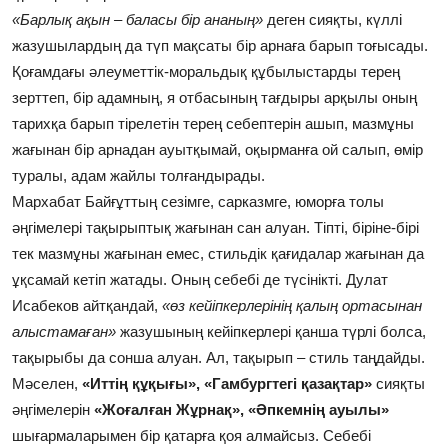
«Барлық ақын – баласы бір ананың»
деген сияқты, күллі
жазушылардың да түп мақсаты бір арнаға барып тоғысады.
Қоғамдағы әлеуметтік-моральдық құбылыстарды терең
зерттеп, бір адамның, я отбасының тағдыры арқылы оның
тарихқа барып тірелетін терең себептерін ашып, мазмұны
жағынан бір арнадан ауытқымай, оқырманға ой салып, өмір
туралы, адам жайлы толғандырады.
Мархабат Байғұттың сезімге, сарказмге, юморға толы
әңгімелері тақырыптық жағынан сан алуан. Тіпті, біріне-бірі
тек мазмұны жағынан емес, стильдік қағидалар жағынан да
ұқсамай кетіп жатады. Оның себебі де түсінікті. Дулат
Исабеков айтқандай,
«өз кейіпкерлерінің қалың ортасынан
алыстамаған»
жазушының кейіпкерлері қанша түрлі болса,
тақырыбы да сонша алуан. Ал, тақырып – стиль таңдайды.
Мәселен,
«Иттің құқығы», «Гамбургтегі қазақтар»
сияқты
әңгімелерін
«Жоғалған Жұрнақ», «Әпкемнің ауылы»
шығармаларымен бір қатарға қоя алмайсыз. Себебі