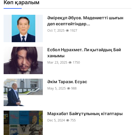
Көп қаралым
Әміреқұл Әбуов. Мәдениетті шығын
деп есептейтіндер...
Oct 7, 2025
1927
Есбол Нұрахмет. Ли қытайдың Бәй
ханымы
Mar 23, 2025
1750
Әкім Тарази. Есуас
May 5, 2025
988
Мархабат Байғұтұлының кітаптары
Dec 5, 2024
755