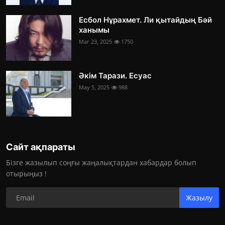
Есбол Нұрахмет. Ли қытайдың Бәй
ханымы
Mar 23, 2025
1750
Әкім Тарази. Есуас
May 5, 2025
988
Сайт ақпараты
Бізге жазылып соңғы жаңалықтардан хабардар болып
отырыңыз !
Жазылу