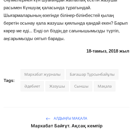
расымен Күншуақ қаласында тұратындай.
Шығармаларының өзегінде білінер-білінбестей қылаң
беретін осынау қала жазушы қиялында қандай екен? Барып
көрер ме еді... Енді ол біздің де сағынышымызды түртіп,
аңсарымызды оятып барады.
18-тамыз, 2018 жыл
Мархабат журналы
Бағашар Тұрсынбайұлы
Tags:
Әдебиет
Жазушы
Сыншы
Мақала
АЛДЫҢҒЫ МАҚАЛА
Мархабат Байғұт. Ақсақ кемпір