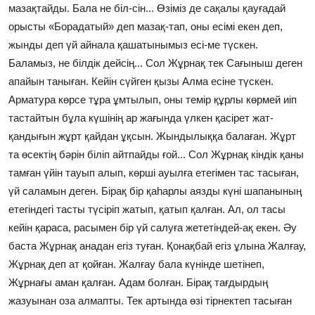
мазақтайды. Бала не біл-сін... Өзіміз де сақалы қауғадай
орысты «Борадатый» деп мазақ-тап, оны есімі екен деп,
жынды деп үй айнала қашатынымыз есі-ме түскен.
Баламыз, не білдік дейсің... Сол Жұрнақ тек Сағыныш деген
апайын таныған. Кейін сүйген қызы Алма есіне түскен.
Арматура көрсе тұра ұмтылып, оны темір құрлы көрмей иіп
тастайтын бұла күшінің ар жағында үлкен қасірет жат-
қандығын жұрт қайдан ұқсын. Жындылыққа балаған. Жұрт
та өсектің бәрін біліп айтпайды ғой... Сол Жұрнақ кіндік қаны
тамған үйін тауып алып, көрші ауылға етегімен тас тасыған,
үй саламын деген. Бірақ бір қаһарлы аязды күні шапанының
етегіндегі тасты түсіріп жатып, қатып қалған. Ал, ол тасы
кейін қараса, расымен бір үй салуға жететіндей-ақ екен. Әу
баста Жұрнақ анадан егіз туған. Қонақбай егіз ұлына Жалғау,
Жұрнақ деп ат қойған. Жалғау бала күнінде шетінеп,
Жұрнағы аман қалған. Адам болған. Бірақ тағдырдың
жазуынан оза алмапты. Тек артында өзі тірнектеп тасыған