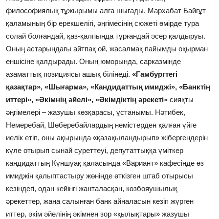
философиялық тұжырымы алға шығады. Мархабат Байғұт
қаламының бір ерекшелігі, әңгімесінің сюжеті өмірде тура
солай болғандай, қаз-қалпында тұрғандай әсер қалдыруы.
Оның астарындағы айтпақ ой, жасалмақ пайымды оқырман
еншісіне қалдырады. Оның юморында, сарказмінде
азаматтық позициясы ашық білінеді.
«Гамбургтегі
қазақтар», «Шығарма», «Кандидаттың имиджі», «Банктің
иттері», «Әкімнің әйелі», «Әкімдіктің әрекеті»
сияқты
әңгімелері – жазушы көзқарасы, ұстанымы. Нәтибек,
Немеребай, Шөберебайлардың немістерден қалған үйге
иелік етіп, оны ақырында «қазақыландырып» жібергендерін
күле отырып сынай суреттеуі, депутаттыққа үміткер
кандидаттың Күншуақ қаласында «Вариант» кафесінде өз
имиджін қалыптастыру жөнінде өткізген штаб отырысы
кезіндегі, одан кейінгі жанталасқан, көзбояушылық
әрекеттер, жаңа салынған банк айналасын кезіп жүрген
иттер, әкім әйелінің әкімнен зор «қылықтары» жазушы