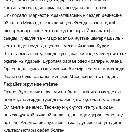
конкистадорлардың арманы, аңыздағы алтын толы
Эльдорадо, Маркестің Аракатакасының сөздегі бейнесіне
айналған Макондо, Фолкнердің есейгенде жазған күллі
шығармаларының кеңістігін құрған округ Йокнапатофа
сынды Күншуақ та – Мархабат Байғұттың шығармашылық
кеңістігіндегі аяулы, аңсарлы мекен. Америка Құрама
Штаттарының оңтүстігінде туып, жас күнінде университетте
оқыған жылдарын, Еуропаға барған әдеби сапарын, Жаңа
Орлеандағы қысқа мерзімді әдеби өмірін есепке алмағанда,
Фолкнер бүкіл саналы ғұмырын Миссисипи штатындағы
Лафайет округінде өткізген.
Әрине, бұл салыстыруымыз табиғаты жағынан мүлде екі
бөлек қаламгердің туындыларын қатар қоюдан туған жоқ.
Ол мүмкін де емес. Тек екеуінің оңтүстікте туып, одан
алысқа ұзамай және айналасындағы адамдарды суреттеу
арқылы Адам сафи зәузатының жан дүниесін ашуға деген
құштарлықтары себеп болған.