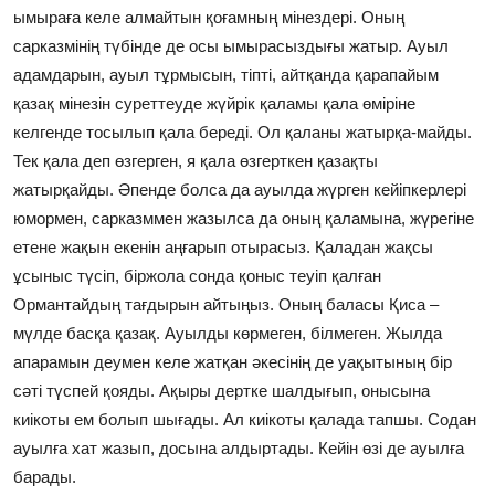
ымыраға келе алмайтын қоғамның мінездері. Оның
сарказмінің түбінде де осы ымырасыздығы жатыр. Ауыл
адамдарын, ауыл тұрмысын, тіпті, айтқанда қарапайым
қазақ мінезін суреттеуде жүйрік қаламы қала өміріне
келгенде тосылып қала береді. Ол қаланы жатырқа-майды.
Тек қала деп өзгерген, я қала өзгерткен қазақты
жатырқайды. Әпенде болса да ауылда жүрген кейіпкерлері
юмормен, сарказммен жазылса да оның қаламына, жүрегіне
етене жақын екенін аңғарып отырасыз. Қаладан жақсы
ұсыныс түсіп, біржола сонда қоныс теуіп қалған
Ормантайдың тағдырын айтыңыз. Оның баласы Қиса –
мүлде басқа қазақ. Ауылды көрмеген, білмеген. Жылда
апарамын деумен келе жатқан әкесінің де уақытының бір
сәті түспей қояды. Ақыры дертке шалдығып, онысына
киікоты ем болып шығады. Ал киікоты қалада тапшы. Содан
ауылға хат жазып, досына алдыртады. Кейін өзі де ауылға
барады.