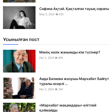
Сафина Ақтай. Қақталған тауық сирағы
May 5, 2025
635
Ұсынылған пост
Менің нәзік жанымды кім түсінер?
Dec 5, 2024
409
Аида Балаева жазушы Мархабат Байғұт
туралы әсерлі ...
Dec 5, 2024
294
«Мархабат мақамдары» елітпей
қоймайды