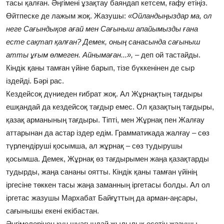
тасы қалған. Әңгімені ұзақтау баяндап кетсем, ғафу етіңіз.
Өйтпеске де лажым жоқ. Жазушы:
«Ойландыңыздар ма, ол
неге Сағындықов ағай мен Сағыныш апайымызды ғана
есте сақтап қалған? Демек, оның санасында сағыныш
атты ұғым өлмеген. Айнымаған...»,
– деп ой тастайды.
Кіндік қаны тамған үйіне барып, тізе бүккенінен де сыр
іздейді. Бәрі рас.
Кездейсоқ дүниеден ғибрат жоқ. Ал Жұрнақтың тағдыры
ешқандай да кездейсоқ тағдыр емес. Ол қазақтың тағдыры,
қазақ арманының тағдыры. Тіпті, мен Жұрнақ пен Жалғау
аттарынан да астар іздер едім. Грамматикада жалғау – сөз
түрлендіруші қосымша, ал жұрнақ – сөз тудырушы
қосымша. Демек, Жұрнақ өз тағдырымен жаңа қазақтарды
тудырды, жаңа сананы оятты. Кіндік қаны тамған үйінің
іргесіне төккен тасы жаңа заманның іргетасы болды. Ал ол
іргетас жазушы Мархабат Байғұттың да арман-аңсары,
сағынышы екені екібастан.
Әңгімелерінен күн шуағындай жылылық есетін жазушы