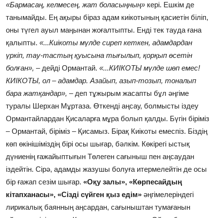
«Бармасаң, келмесең, жат боласыңның»
кері. Ешкім де
танымайды. Ең ақыры біраз адам киікотының қасиетін біліп,
оны түгел ауыл маңынан жоғалтыпты. Енді тек тауда ғана
қалыпты.
«...Киікоты мүлде сиреп кеткен, адамдардан
үркіп, тау-тастың қуысына тығылып, қорқып өсетін
болған»,
– дейді Ормантай.
«...КИІКОТЫ мүлде шөп емес!
КИІКОТЫ, ол – адамдар. Азайып, азып-тозып, тоналып
бара жатқандар»,
– деп тұжырым жасапты бұл әңгіме
туралы Шерхан Мұртаза. Өткенді аңсау, болмысты іздеу
Ормантайлардан Қисаларға мұра болып қалды. Бүгін біріміз
– Ормантай, біріміз – Қисамыз. Бірақ Киікоты емеспіз. Біздің
көп өкінішіміздің бірі осы шығар, бәлкім. Көкірегі ыстық
дүниенің ғажайыптығын Төлеген сағыныш пен аңсаудан
іздейтін. Сірә, адамды жазушы болуға итермелейтін де осы
бір ғажап сезім шығар.
«Оқу залы», «Көрпесайдың
кітапханасы», «Сізді сүйген қыз едім»
әңгімелеріндегі
лирикалық баянның аңсардан, сағыныштан тумағанын