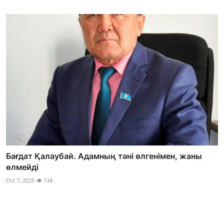
Бағдат Қалаубай. Адамның тәні өлгенімен, жаны
өлмейді
Oct 7, 2025
134