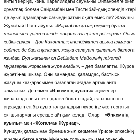
айтып көріңіз, кәне. Карелиядағы сауна-ны Ойпаңбелге әкеп
орнатпақ болған Сайрамбай мен Тастыбай-дың әпенділіктері
де ауыл адамдарын сағындыратын оқиға емес пе? Жазушы
Жұмабай Шаштайұлы:
«Мархабат қазақ өмірінің бүгінгі
тынысына үңілген кезде жаңаша өзгерістерді көргіш. Оның
кейіпкерлері – Дон Кихоттық әпенділіктен арыла алмаған,
сөйтсе де барға қанағат, жоққа салауат қылатын біртоға
жандар. Бұл жағынан ол Бейімбет Майлиннің тікелей
мұрагерлік жорасына жүре алады», –
деп бағалапты. Жүрсе
жүретін-ақ шығар. Оны замандас, қаламдас, бастысы
жазушы көзқарасымен бағалаған ағадан артық айта
алмаспыз. Дегенмен
«Әпкемнің ауылы»
әңгімелер
жинағында осы сөзге дәлел болатындай, сағыныш пен
аңсаудың ең бір ауыр толқындарын жүрегіңе әкеп соғатын
екі шығарманы ерекше айтқым келеді. Олар –
«Әпкемнің
ауылы»
мен
«Жоғалған Жұрнақ».
Күншуақ қаласынан бірнеше жыл көрмеген Үрисән әпкесінің
ауылын бетке алған інінің жан толқынысы мен әпкесінің: