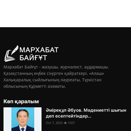
Мархабат Байғұт - жазушы, журналист, аудармашы.
Қазақстанның еңбек сіңірген қайраткері, «Алаш»
Халықаралық сыйлығының лауреаты, Түркістан
облысының Құрметті азаматы.
Көп қаралым
Әміреқұл Әбуов. Мәдениетті шығын
деп есептейтіндер...
Oct 7, 2025
1927