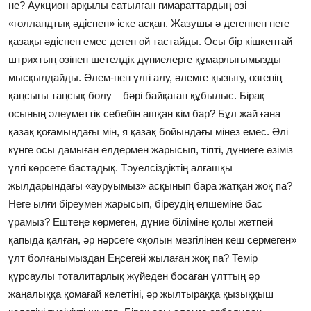
не? Аукцион арқылы сатылған ғимараттардың өзі
«голландтық әдіспен» іске асқан. Жазушы ә дегеннен неге
қазақы әдіспен емес деген ой тастайды. Осы бір кішкентай
штрихтың өзінен шетелдік дүниелерге құмарлығымызды
мысқылдайды. Әлем-нен үлгі алу, әлемге қызығу, өзгенің
қаңсығы таңсық болу – бәрі байқаған құбылыс. Бірақ
осының әлеуметтік себебін ашқан кім бар? Бұл жай ғана
қазақ қоғамындағы мін, я қазақ бойындағы мінез емес. Әлі
күнге осы дамыған елдермен жарысып, тіпті, дүниеге өзіміз
үлгі көрсете бастадық. Тәуелсіздіктің алғашқы
жылдарындағы «ауруымыз» асқынып бара жатқан жоқ па?
Неге ылғи біреумен жарысып, біреудің өлшеміне бас
ұрамыз? Ештеңе көрмеген, дүние біліміне қолы жетпей
қапыда қалған, әр нәрсеге «қолын мезгілінен кеш сермеген»
ұлт болғанымыздан Еңсегей жылаған жоқ па? Темір
құрсаулы тоталитарлық жүйеден босаған ұлттың әр
жаңалыққа қомағай келетіні, әр жылтыраққа қызыққыш