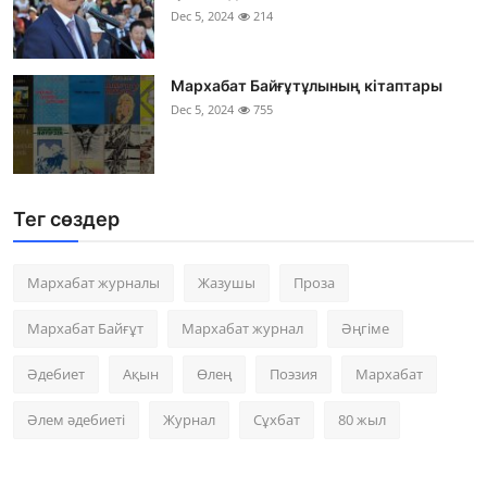
Dec 5, 2024
214
Мархабат Байғұтұлының кітаптары
Dec 5, 2024
755
Тег сөздер
Мархабат журналы
Жазушы
Проза
Мархабат Байғұт
Мархабат журнал
Әңгіме
Әдебиет
Ақын
Өлең
Поэзия
Мархабат
Әлем әдебиеті
Журнал
Сұхбат
80 жыл