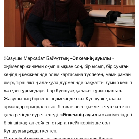
Фотосуреттер
Көптеген
Жазушы Мархабат Байғұттың
«Әпкемнің ауылы»
әңгімелер жинағын оқып шыққан соң, бір ысып, бір суыған
көңілдің көкжиегінде әлем картасына түспеген, мамыражай
өмірі, тіршіліктің ала-құла дүрмегінде бақуатты ғұмыр кешіп
жатқан тұрғындары бар Күншуақ қаласы тұрып қалған.
Жазушының бірнеше әңгімесінде осы Күншуақ қаласы
армандар орындалатын, бір жас өссе қызмет етуге кететін
қала ретінде суреттеледі.
«Әпкемнің ауылы»
әңгімесіндегі
бірінші жақтан сөйлеп отырған кейіпкеріңіз де сол
Күншуағыңыздан келген.
Оңтүстік Американың қияндарын ашуға сеп болған,