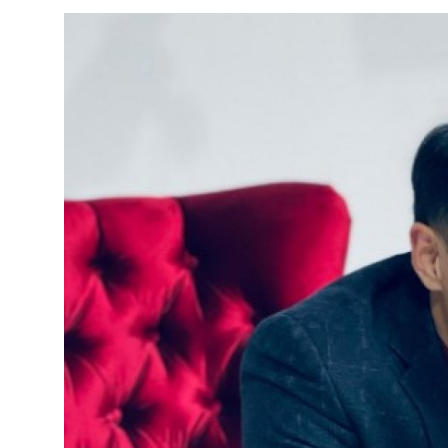
Фотосуреттер
Көптеген