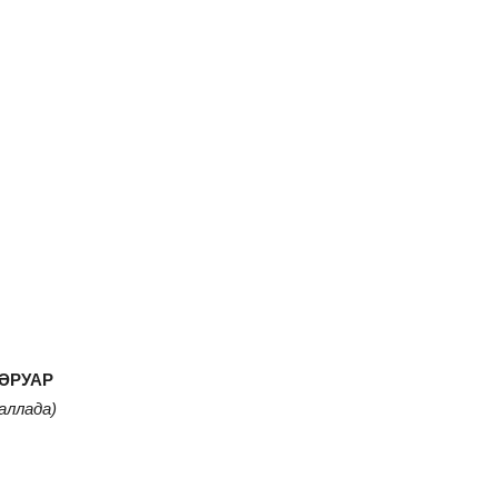
ӘРУАР
аллада)