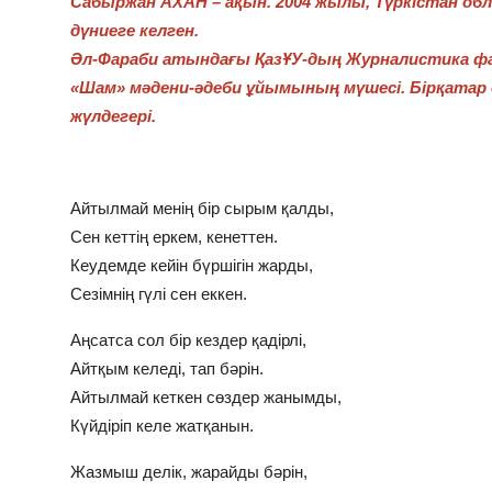
Сабыржан АХАН – ақын. 2004 жылы, Түркістан о
дүниеге келген.
Әл-Фараби атындағы ҚазҰУ-дың Журналистика 
«Шам» мәдени-әдеби ұйымының мүшесі. Бірқата
жүлдегері.
Айтылмай менің бір сырым қалды,
Сен кеттің еркем, кенеттен.
Кеудемде кейін бүршігін жарды,
Сезімнің гүлі сен еккен.
Аңсатса сол бір кездер қадірлі,
Айтқым келеді, тап бәрін.
Айтылмай кеткен сөздер жанымды,
Күйдіріп келе жатқанын.
Жазмыш делік, жарайды бәрін,