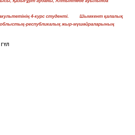
блысы, Қазығұрт ауданы, Алтынтөбе ауылында
факультетінің 4-курс студенті. Шымкент қалалық
р облыстық-республикалық жыр-мүшәйраларының
ГҮЛ