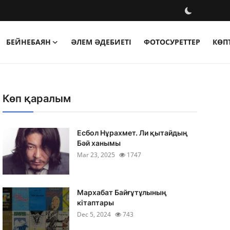
БЕЙНЕБАЯН
ӘЛЕМ ӘДЕБИЕТІ
ФОТОСУРЕТТЕР
КӨП
Көп қаралым
Есбол Нұрахмет. Ли қытайдың
Бәй ханымы
Mar 23, 2025
1747
Мархабат Байғұтұлының
кітаптары
Dec 5, 2024
743