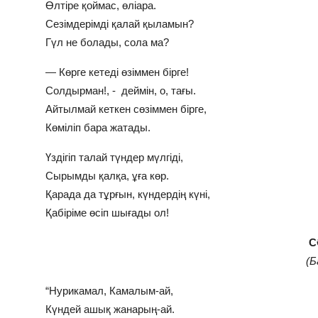
Өлтіре қоймас, өліара.
Сезімдерімді қалай қыламын?
Гүл не болады, сола ма?
— Көрге кетеді өзіммен бірге!
Солдырман!, - деймін, о, тағы.
Айтылмай кеткен сөзіммен бірге,
Көміліп бара жатады.
Үздігіп талай түндер мүлгіді,
Сырымды қалқа, ұға көр.
Қарада да тұрғын, күндердің күні,
Қабіріме өсіп шығады ол!
С
(Б
“Нурикамал, Камалым-ай,
Күндей ашық жанарың-ай.