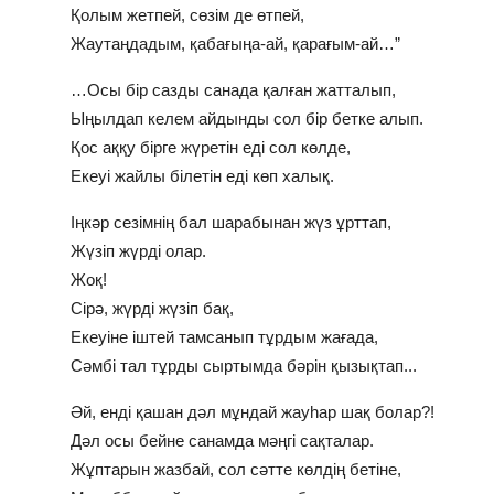
Қолым жетпей, сөзім де өтпей,
Жаутаңдадым, қабағыңа-ай, қарағым-ай…”
…Осы бір сазды санада қалған жатталып,
Ыңылдап келем айдынды сол бір бетке алып.
Қос аққу бірге жүретін еді сол көлде,
Екеуі жайлы білетін еді көп халық.
Іңкәр сезімнің бал шарабынан жүз ұрттап,
Жүзіп жүрді олар.
Жоқ!
Сірә, жүрді жүзіп бақ,
Екеуіне іштей тамсанып тұрдым жағада,
Сәмбі тал тұрды сыртымда бәрін қызықтап...
Әй, енді қашан дәл мұндай жауһар шақ болар?!
Дәл осы бейне санамда мәңгі сақталар.
Жұптарын жазбай, сол сәтте көлдің бетіне,