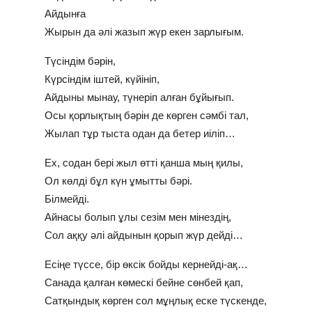
Айдынға
Жырын да әлі жазып жүр екен зарлығым.
Түсіндім бәрін,
Күрсіндім іштей, күйініп,
Айдыны мынау, түнеріп алған бұйығып.
Осы қорлықтың бәрін де көрген сәмбі тал,
Жылап тұр тыста одан да бетер иіліп…
Ех, содан бері жыл өтті қанша мың қилы,
Ол көлді бұл күн ұмытты бәрі.
Білмейді.
Айнасы болып ұлы сезім мен мінездің,
Сол аққу әлі айдынын қорып жүр дейді…
Есіңе түссе, бір өксік бойды кернейді-ақ…
Санада қалған көмескі бейне сөнбей қап,
Сатқындық көрген сол мұңлық еске түскенде,