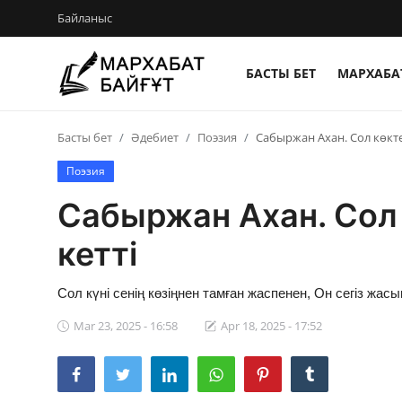
Байланыс
БАСТЫ БЕТ
МАРХАБАТ
Басты бет
Басты бет
Әдебиет
Поэзия
Сабыржан Ахан. Сол көкт
Байланыс
Поэзия
Мархабат Байғұт 80 жас
Сабыржан Ахан. Сол
Із
кетті
Бір ауыз сөз
Сол күні сенің көзіңнен тамған жаспенен, Он сегіз жасы
Әдебиет
Mar 23, 2025 - 16:58
Apr 18, 2025 - 17:52
Бейнебаян
Әлем әдебиеті