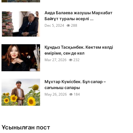
Аида Балаева жазушы Мархабат
Байғұт туралы әсерлі ...
Dec 5, 2024
288
Құндыз Тасқынбек. Көктем келді
өміріме, сен де кел
Mar 27, 2026
232
Мұхтар Күмісбек. Бұл сапар –
сағыныш сапары
May 26, 2026
184
Ұсынылған пост