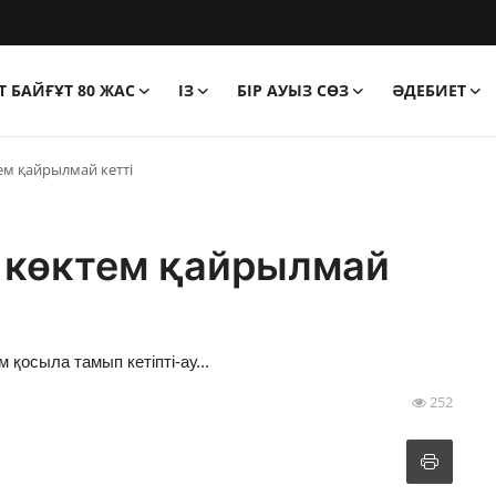
 БАЙҒҰТ 80 ЖАС
ІЗ
БІР АУЫЗ СӨЗ
ӘДЕБИЕТ
ем қайрылмай кетті
 көктем қайрылмай
м қосыла тамып кетіпті-ау...
252