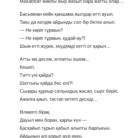
Махаббат жайлы жыр жазып бара жатты олар…
Басымнан кейін қаншама жылдар өтті ауып,
Тағы да келдім айдынды сол бір бетке алып.
— Не көріп тұрмын?
— Не көріп тұрмын, құдай-ау?!
Шым етті жүрек, кеудемді кетті от қарып…
Атты ма десем, атпапты ешкім…
Кешегі,
Тәтті үні қайда?
Шаттығы қайда бес елі?!
Сыңары құрғыр сатқындық жасап, сырт беріп,
Ажалға қиып, тастап кетіпті деседі…
Өлмепті бірақ.
Дауыл мен боран, қарлы күн —
Қасқайып тұрып қабыл алыпты барлығын.
Айдынын әлі қорып жүр екен.