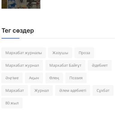
Тег сөздер
Мархабат журналы
Жазушы
Проза
Мархабат журнал
Мархабат Байғұт
Әдебиет
Әңгіме
Ақын
Өлең
Поэзия
Мархабат
Журнал
Әлем әдебиеті
Сұхбат
80 жыл