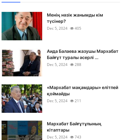
Менің нәзік жанымды кім
түсінер?
Dec 5, 2024
405
Аида Балаева жазушы Мархабат
Байғұт туралы әсерлі ...
Dec 5, 2024
288
«Мархабат мақамдары» елітпей
қоймайды
Dec 5, 2024
211
Мархабат Байғұтұлының
кітаптары
Dec 5, 2024
743