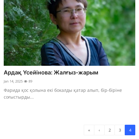
Ардақ Үсейінова: Жалғыз-жарым
Jan 14, 2025
89
Фарида қос қолына екі бокалды қатар алып, бір-біріне
соғыстырды...
«
‹
2
3
4