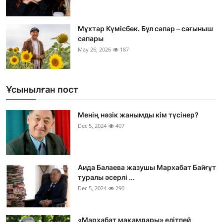
Мұхтар Күмісбек. Бұл сапар – сағыныш
сапары
May 26, 2026
187
Ұсынылған пост
Менің нәзік жанымды кім түсінер?
Dec 5, 2024
407
Аида Балаева жазушы Мархабат Байғұт
туралы әсерлі ...
Dec 5, 2024
290
«Мархабат мақамдары» елітпей