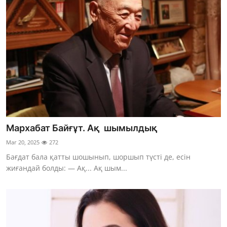
Мархабат Байғұт. Ақ шымылдық
Mar 20, 2025
272
Бағдат бала қатты шошынып, шоршып түсті де, есін
жиғандай болды: — Ақ... Ақ шым...