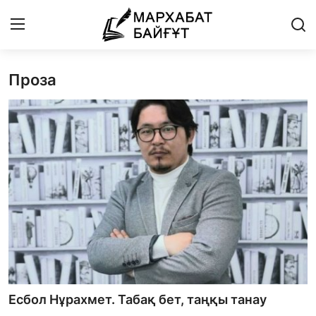
Проза
Басты бет
Байланыс
Мархабат Байғұт 80 жас
Із
Бір ауыз сөз
Әдебиет
Бейнебаян
Есбол Нұрахмет. Табақ бет, таңқы танау
Әлем әдебиеті