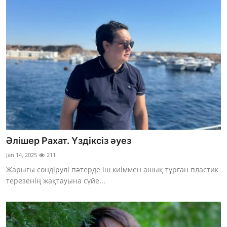
Әлішер Рахат. Үздіксіз әуез
Jan 14, 2025
211
Жарығы сөндірулі пәтерде іш киіммен ашық тұрған пластик
терезенің жақтауына сүйе...