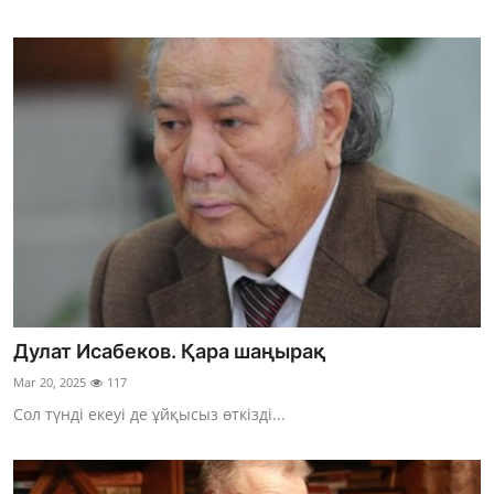
Дулат Исабеков. Қара шаңырақ
Mar 20, 2025
117
Сол түнді екеуі де ұйқысыз өткізді...