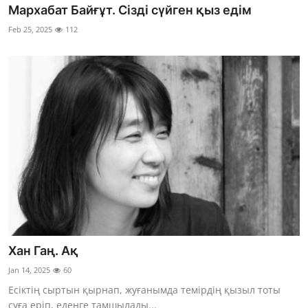
Мархабат Байғұт. Сізді сүйген қыз едім
Feb 25, 2025
112
Хан Гаң. Ақ
Jan 14, 2025
60
Есіктің сыртын қырнап, жуғанымда темірдің қызыл тоты
суға еріп, еденге тамшылады...