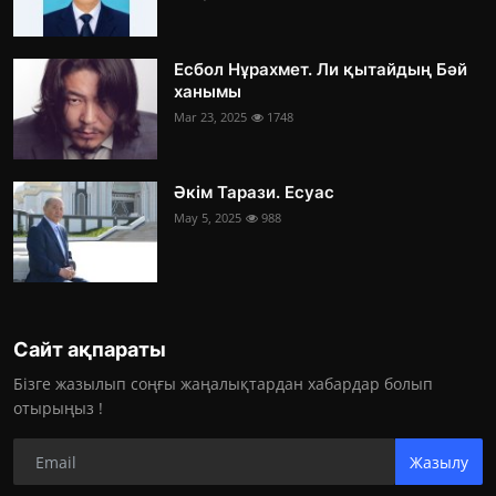
Есбол Нұрахмет. Ли қытайдың Бәй
ханымы
Mar 23, 2025
1748
Әкім Тарази. Есуас
May 5, 2025
988
Сайт ақпараты
Бізге жазылып соңғы жаңалықтардан хабардар болып
отырыңыз !
Жазылу