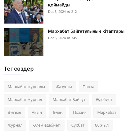
қоймайды
Dec 5, 2024
212
Мархабат Байғұтұлының кітаптары
Dec 5, 2024
745
Тег сөздер
Мархабат журналы
Жазушы
Проза
Мархабат журнал
Мархабат Байғұт
Әдебиет
Әңгіме
Ақын
Өлең
Поэзия
Мархабат
Журнал
Әлем әдебиеті
Сұхбат
80 жыл