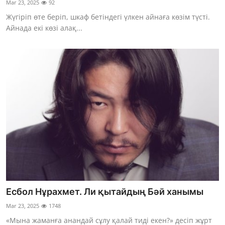
Mar 23, 2025
92
Фотосуреттер
Жүгіріп өте беріп, шкаф бетіндегі үлкен айнаға көзім түсті.
Айнада екі көзі алақ...
Көптеген
Есбол Нұрахмет. Ли қытайдың Бәй ханымы
Mar 23, 2025
1748
«Мына жаманға анандай сұлу қалай тиді екен?» десіп жұрт