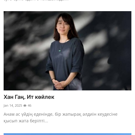
Хан Гаң. Ит көйлек
Jan 14, 2025
46
Анам ас үйдің еденінде, бір жапырақ әлдиін кеудесіне
қысып жата беріпті...