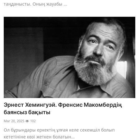
таңданысты. Оның жауабы ...
Эрнест Хемингуэй. Френсис Макомбердің
баянсыз бақыты
Mar 20, 2025
102
Ол бұрындары еркектің ұлғая келе секемшіл болып
кететініне көзі жеткен болатын...