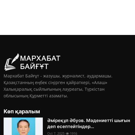
Мархабат Байғұт - жазушы, журналист, аудармашы.
Қазақстанның еңбек сіңірген қайраткері, «Алаш»
Халықаралық сыйлығының лауреаты, Түркістан
облысының Құрметті азаматы.
Көп қаралым
Әміреқұл Әбуов. Мәдениетті шығын
деп есептейтіндер...
Oct 7, 2025
1916