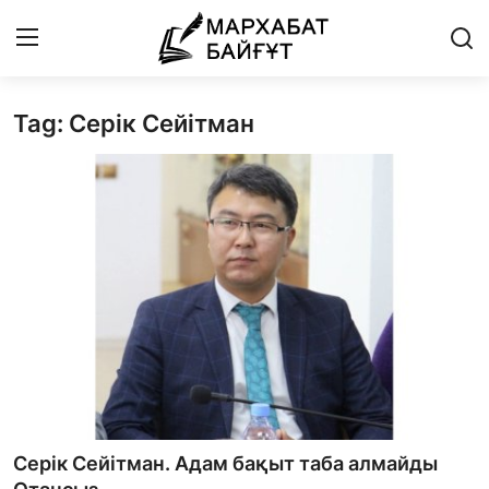
Tag: Серік Сейітман
Басты бет
Байланыс
Мархабат Байғұт 80 жас
Із
Бір ауыз сөз
Әдебиет
Бейнебаян
Серік Сейітман. Адам бақыт таба алмайды
Әлем әдебиеті