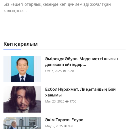
Біз кешегі отарлық кезеңде көп дүниемізді жоғалтқан
халықпыз...
Көп қаралым
Әміреқұл Әбуов. Мәдениетті шығын
деп есептейтіндер...
Oct 7, 2025
1920
Есбол Нұрахмет. Ли қытайдың Бәй
ханымы
Mar 23, 2025
1750
Әкім Тарази. Есуас
May 5, 2025
988