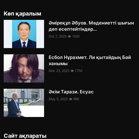
Көп қаралым
Әміреқұл Әбуов. Мәдениетті шығын
деп есептейтіндер...
Oct 7, 2025
1920
Есбол Нұрахмет. Ли қытайдың Бәй
ханымы
Mar 23, 2025
1750
Әкім Тарази. Есуас
May 5, 2025
988
Сайт ақпараты