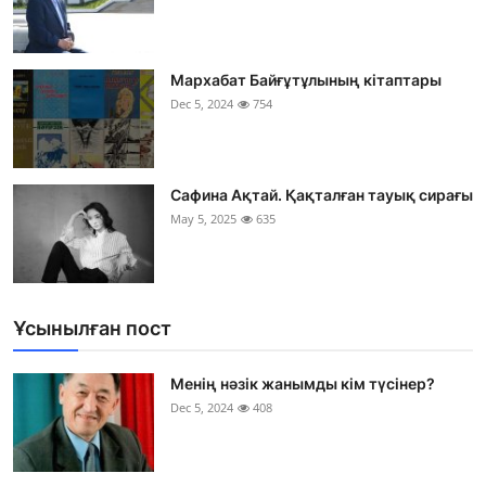
Мархабат Байғұтұлының кітаптары
Dec 5, 2024
754
Сафина Ақтай. Қақталған тауық сирағы
May 5, 2025
635
Ұсынылған пост
Менің нәзік жанымды кім түсінер?
Dec 5, 2024
408