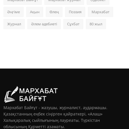
Әңгіме
Ақын
Өлең
Поэзия
Мархабат
Журнал
Әлем әдебиеті
Сұхбат
80 жыл
Мархабат Байғұт - жазушы, журналист, аудармашы.
Қазақстанның еңбек сіңірген қайраткері, «Алаш»
Халықаралық сыйлығының лауреаты, Түркістан
облысының Құрметті азаматы.