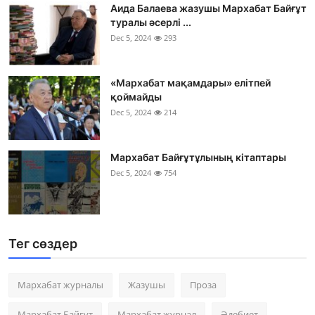
Аида Балаева жазушы Мархабат Байғұт
туралы әсерлі ...
Dec 5, 2024
293
«Мархабат мақамдары» елітпей
қоймайды
Dec 5, 2024
214
Мархабат Байғұтұлының кітаптары
Dec 5, 2024
754
Тег сөздер
Мархабат журналы
Жазушы
Проза
Мархабат Байғұт
Мархабат журнал
Әдебиет