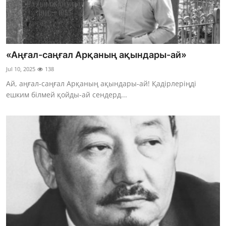
«Аңғал-саңғал Арқаның ақындары-ай»
Jul 10, 2025
138
Ай, аңғал-саңғал Арқаның ақындары-ай! Қадірлеріңді
ешким білмей қойды-ай сендерд...