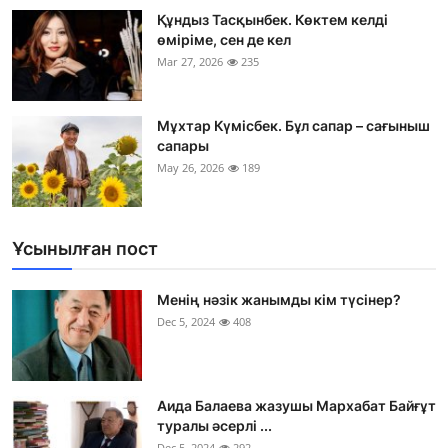
Құндыз Тасқынбек. Көктем келді
өміріме, сен де кел
Mar 27, 2026
235
Мұхтар Күмісбек. Бұл сапар – сағыныш
сапары
May 26, 2026
189
Ұсынылған пост
Менің нәзік жанымды кім түсінер?
Dec 5, 2024
408
Аида Балаева жазушы Мархабат Байғұт
туралы әсерлі ...
Dec 5, 2024
292