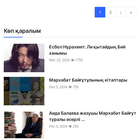
1
2
›
»
Көп қаралым
Есбол Нұрахмет. Ли қытайдың Бәй
ханымы
Mar 23, 2025
1750
Мархабат Байғұтұлының кітаптары
Dec 5, 2024
750
Аида Балаева жазушы Мархабат Байғұт
туралы әсерлі ...
Dec 5, 2024
292