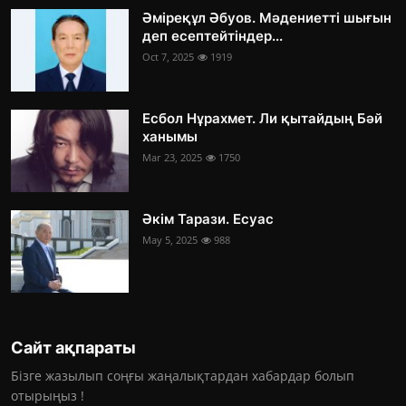
Әміреқұл Әбуов. Мәдениетті шығын
деп есептейтіндер...
Oct 7, 2025
1919
Есбол Нұрахмет. Ли қытайдың Бәй
ханымы
Mar 23, 2025
1750
Әкім Тарази. Есуас
May 5, 2025
988
Сайт ақпараты
Бізге жазылып соңғы жаңалықтардан хабардар болып
отырыңыз !