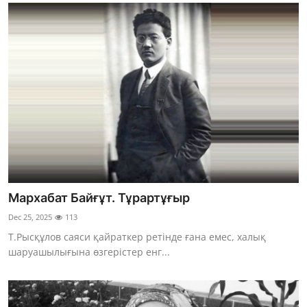
Мархабат Байғұт. Тұрартұғыр
Dec 25, 2025
113
Т.Рысқұлов саяси қайраткер ретінде ғана емес, халық
шаруашылығына өзгерістер енг...