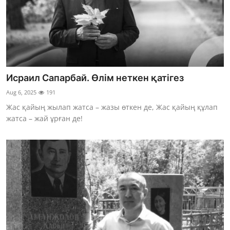
Исраил Сапарбай. Өлім неткен қатігез
Aug 6, 2025
191
Жас қайың жылап жатса – жазы өткен де, Жас қайың құлап
жатса – жай ұрған де!