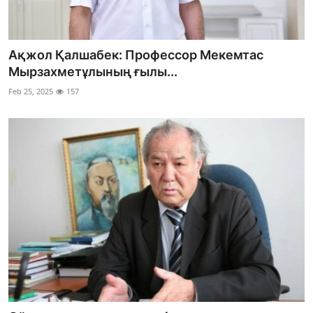
Ақжол Қалшабек: Профессор Мекемтас
Мырзахметұлының ғылы...
Feb 25, 2025
157