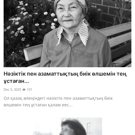
Нәзіктік пен азаматтықтың биік өлшемін тең
ұстаған...
Dec 5, 2025
101
Ол қазақ өлеңіндегі нәзіктік пен азаматтықтың биік
өлшемін тең ұстаған қалам иес...