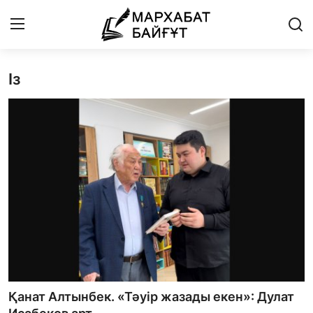
Із
Басты бет
Байланыс
Мархабат Байғұт 80 жас
Із
Бір ауыз сөз
Әдебиет
Бейнебаян
Қанат Алтынбек. «Тәуір жазады екен»: Дулат
Әлем әдебиеті