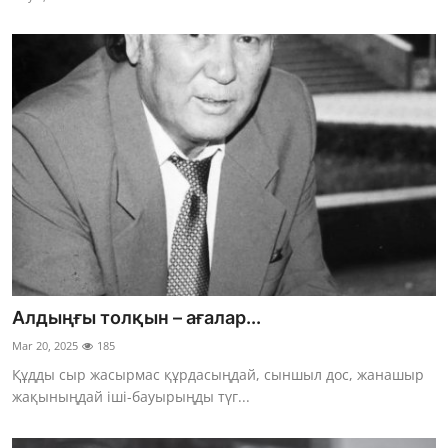
Алдыңғы толқын – ағалар...
Mar 20, 2025
185
Құдды сыр жасырмас құрдасыңдай, сыншыл дос, жанашыр
жақыныңдай іші-бауырыңды түг...