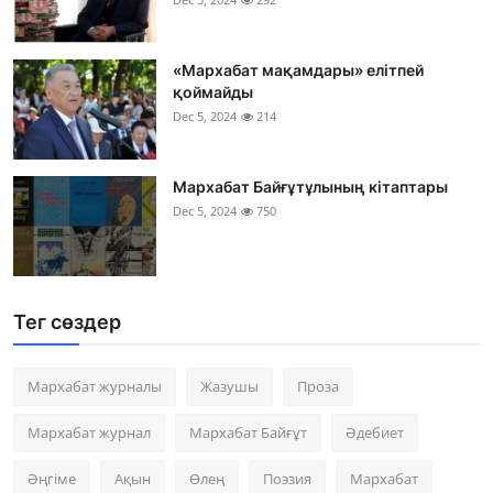
«Мархабат мақамдары» елітпей
қоймайды
Dec 5, 2024
214
Мархабат Байғұтұлының кітаптары
Dec 5, 2024
750
Тег сөздер
Мархабат журналы
Жазушы
Проза
Мархабат журнал
Мархабат Байғұт
Әдебиет
Әңгіме
Ақын
Өлең
Поэзия
Мархабат