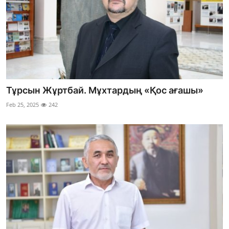
Тұрсын Жұртбай. Мұхтардың «Қос ағашы»
Feb 25, 2025
242