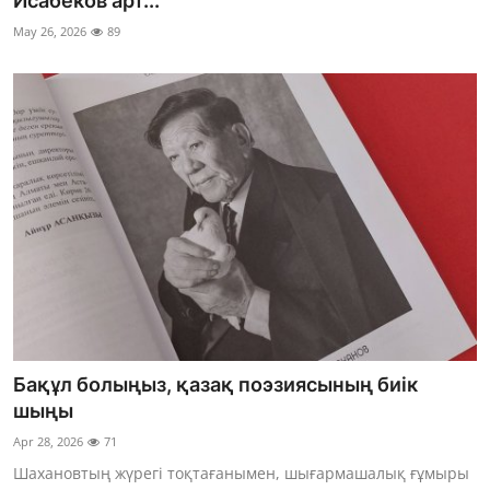
Исабеков арт...
Фотосуреттер
May 26, 2026
89
Көптеген
Бақұл болыңыз, қазақ поэзиясының биік
шыңы
Apr 28, 2026
71
Шахановтың жүрегі тоқтағанымен, шығармашалық ғұмыры