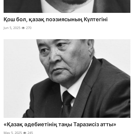
Қош бол, қазақ поэзиясының Күлтегіні
Jun 5, 2025
270
«Қазақ әдебиетінің таңы Таразисіз атты»
May 5, 2025
245