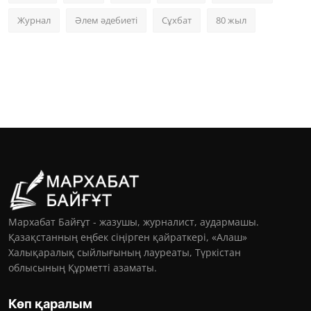
Журнал
Әлем әдебиеті
Сұхбат
80 жыл
Мархабат Байғұт - жазушы, журналист, аудармашы.
Қазақстанның еңбек сіңірген қайраткері, «Алаш»
Халықаралық сыйлығының лауреаты, Түркістан
облысының Құрметті азаматы.
Көп қаралым