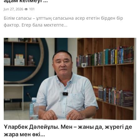
адам келмеуі ...
Фотосуреттер
Jun 27, 2026
101
Білім сапасы – ұлттың сапасына әсер ететін бірден бір
Көптеген
фактор. Егер бала мектепте...
Ұларбек Дәлейұлы. Мен – жаны да, жүрегі де
жара мен өкі...