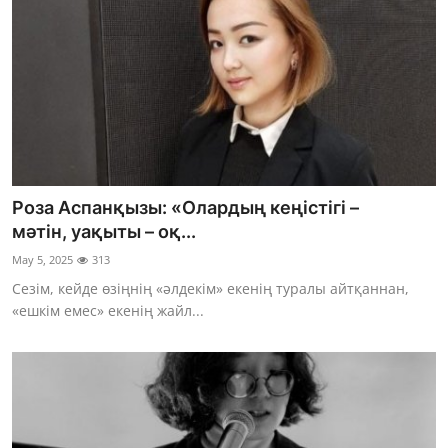
Роза Аспанқызы: «Олардың кеңістігі –
мәтін, уақыты – оқ...
May 5, 2025
313
Сезім, кейде өзіңнің «әлдекім» екенің туралы айтқаннан,
«ешкім емес» екенің жайл...