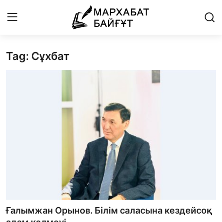
Tag: Сұхбат
Басты бет
Байланыс
Мархабат Байғұт 80 жас
Із
Бір ауыз сөз
Әдебиет
Бейнебаян
Ғалымжан Орынов. Білім саласына кездейсоқ
Әлем әдебиеті