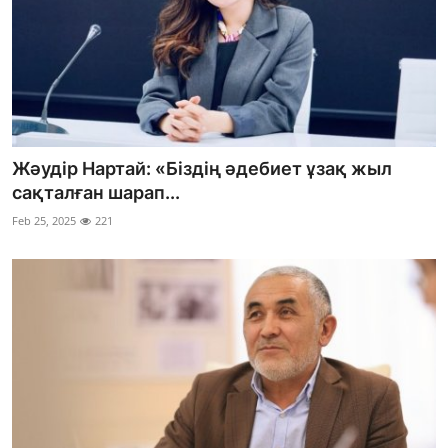
Жәудір Нартай: «Біздің әдебиет ұзақ жыл
сақталған шарап...
Feb 25, 2025
221