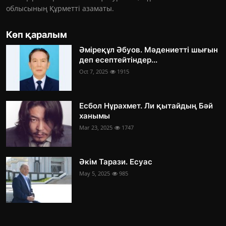
облысының Құрметті азаматы.
Көп қаралым
Әміреқұл Әбуов. Мәдениетті шығын
деп есептейтіндер...
Oct 7, 2025
1915
Есбол Нұрахмет. Ли қытайдың Бәй
ханымы
Mar 23, 2025
1747
Әкім Тарази. Есуас
May 5, 2025
985