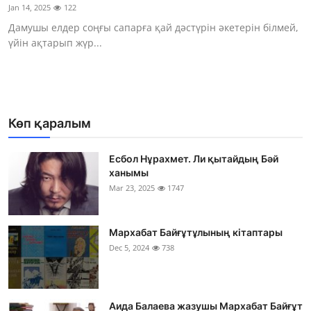
Jan 14, 2025
122
Дамушы елдер соңғы сапарға қай дәстүрін әкетерін білмей,
үйін ақтарып жүр...
Көп қаралым
Есбол Нұрахмет. Ли қытайдың Бәй
ханымы
Mar 23, 2025
1747
Мархабат Байғұтұлының кітаптары
Dec 5, 2024
738
Аида Балаева жазушы Мархабат Байғұт