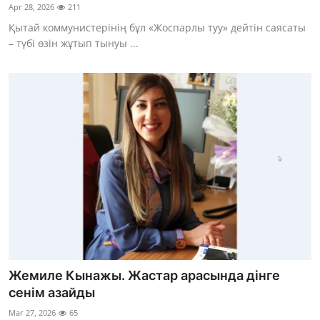
Apr 28, 2026
211
Қытай коммунистерінің бұл «Жоспарлы туу» дейтін саясаты
– түбі өзін жұтып тынуы ...
Жемиле Кынажы. Жастар арасында дінге
сенім азайды
Mar 27, 2026
65