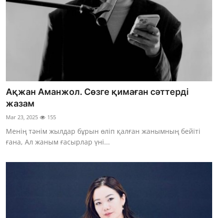
Ақжан Аманжол. Сөзге қимаған сәттерді
жазам
Mar 23, 2025
155
Менің тәнім жылдар бұрын өліп қалған жанымның бейіті
ғана, Ал жаным ғасырлар үні...