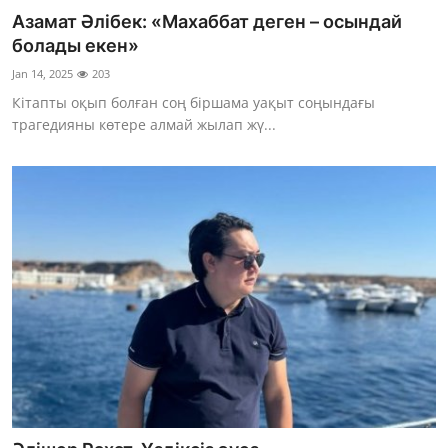
Азамат Әлібек: «Махаббат деген – осындай
болады екен»
Jan 14, 2025
203
Кітапты оқып болған соң біршама уақыт соңындағы
трагедияны көтере алмай жылап жү...