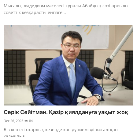
Мысалы, жадидизм мәселесі туралы Абайдың сөзі арқылы
советтік көзқарасты енгізге...
Серік Сейітман. Қазір қиялдануға уақыт жоқ
Dec 26, 2025
84
Біз кешегі отарлық кезеңде көп дүниемізді жоғалтқан
халықпыз...