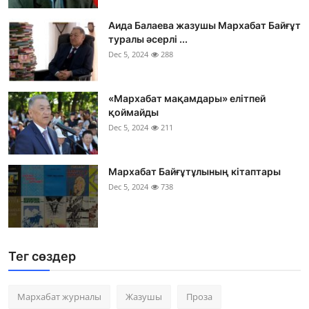
Аида Балаева жазушы Мархабат Байғұт
туралы әсерлі ...
Dec 5, 2024
288
«Мархабат мақамдары» елітпей
қоймайды
Dec 5, 2024
211
Мархабат Байғұтұлының кітаптары
Dec 5, 2024
738
Тег сөздер
Мархабат журналы
Жазушы
Проза