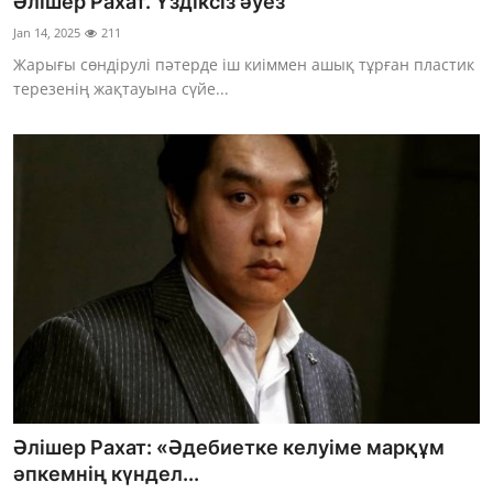
Әлішер Рахат. Үздіксіз әуез
Jan 14, 2025
211
Жарығы сөндірулі пәтерде іш киіммен ашық тұрған пластик
терезенің жақтауына сүйе...
Әлішер Рахат: «Әдебиетке келуіме марқұм
әпкемнің күндел...