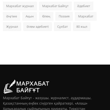
Мархабат журнал
Мархабат Байғұт
Әдебиет
Әңгіме
Ақын
Өлең
Поэзия
Мархабат
Журнал
Әлем әдебиеті
Сұхбат
80 жыл
Мархабат Байғұт - жазушы, журналист, аудармашы.
Қазақстанның еңбек сіңірген қайраткері, «Алаш»
Халықаралық сыйлығының лауреаты, Түркістан