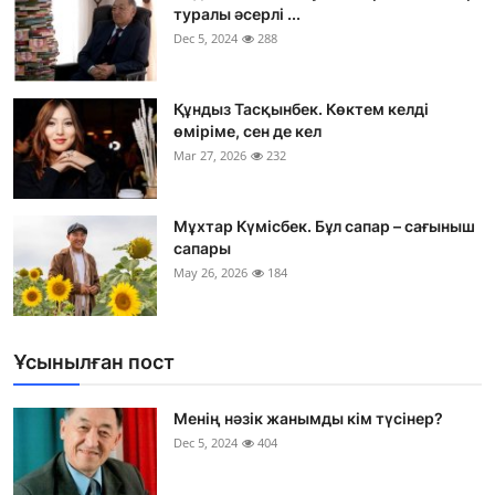
туралы әсерлі ...
Dec 5, 2024
288
Құндыз Тасқынбек. Көктем келді
өміріме, сен де кел
Mar 27, 2026
232
Мұхтар Күмісбек. Бұл сапар – сағыныш
сапары
May 26, 2026
184
Ұсынылған пост
Менің нәзік жанымды кім түсінер?
Dec 5, 2024
404