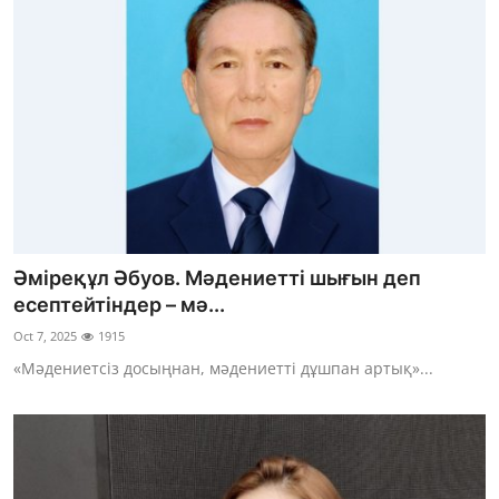
Әміреқұл Әбуов. Мәдениетті шығын деп
есептейтіндер – мә...
Oct 7, 2025
1915
«Мәдениетсіз досыңнан, мәдениетті дұшпан артық»...