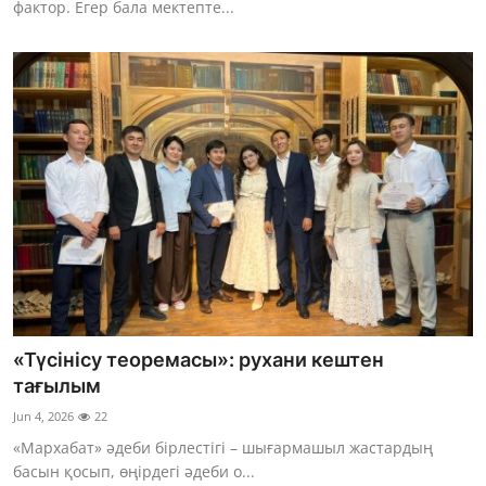
фактор. Егер бала мектепте...
«Түсінісу теоремасы»: рухани кештен
тағылым
Jun 4, 2026
22
«Мархабат» әдеби бірлестігі – шығармашыл жастардың
басын қосып, өңірдегі әдеби о...