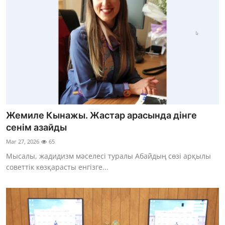
Жемиле Кынажы. Жастар арасында дінге
сенім азайды
Mar 27, 2026
65
Мысалы, жадидизм мәселесі туралы Абайдың сөзі арқылы
советтік көзқарасты енгізге...