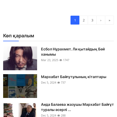
1
2
3
›
»
Көп қаралым
Есбол Нұрахмет. Ли қытайдың Бәй
ханымы
Mar 23, 2025
1747
Мархабат Байғұтұлының кітаптары
Dec 5, 2024
737
Аида Балаева жазушы Мархабат Байғұт
туралы әсерлі ...
Dec 5, 2024
288