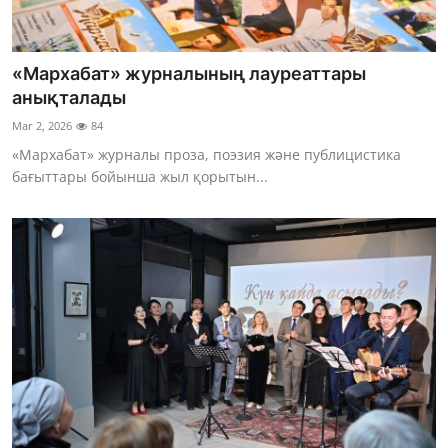
«Мархабат» журналының лауреаттары
анықталады
Mar 2, 2026
84
«Мархабат» журналы проза, поэзия және публицистика
бағыттары бойынша жыл қорытын...