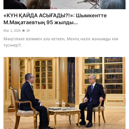
«КҮН ҚАЙДА АСЫҒАДЫ?!»: Шымкентте
М.Мақатаевтың 95 жылды...
Mar 2, 2026
38
Мәңгілікке өзіммен ала кеткен, Менің нәзік жанымды кім
түсінер?!.