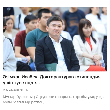
Әзімхан Исабек. Докторантураға стипендия
үшін түсетінде...
May 26, 2026
117
Мұхтар Әуезовтың Оңтүстікке сапары тақырыбы ұзақ уақыт
бойы белгілі бір ретпен, ...