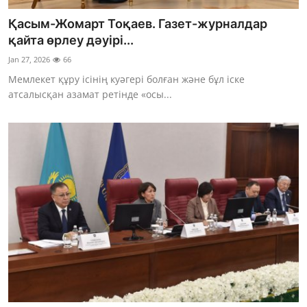
Қасым-Жомарт Тоқаев. Газет-журналдар
қайта өрлеу дәуірі...
Jan 27, 2026
66
Мемлекет құру ісінің куәгері болған және бұл іске
атсалысқан азамат ретінде «осы...