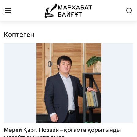
Көптеген
Басты бет
Байланыс
Мархабат Байғұт 80 жас
Із
Бір ауыз сөз
Әдебиет
Әлем әдебиеті
Мерей Қарт. Поэзия – қоғамға қорытынды
Бейнебаян