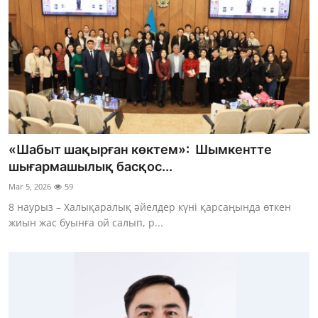
«Шабыт шақырған көктем»: Шымкентте
шығармашылық басқос...
Mar 5, 2026
59
8 наурыз – Халықаралық әйелдер күні қарсаңында өткен
жиын жас буынға ой салып, р...