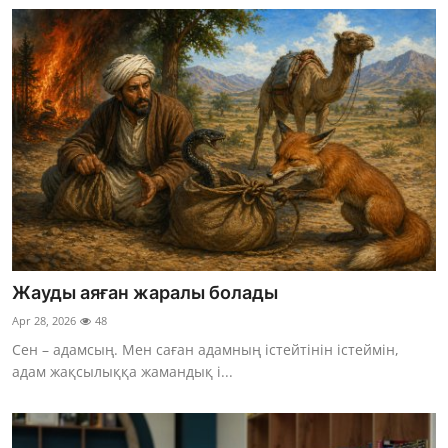
Жауды аяған жаралы болады
Apr 28, 2026
48
Сен – адамсың. Мен саған адамның істейтінін істеймін,
адам жақсылыққа жамандық і...