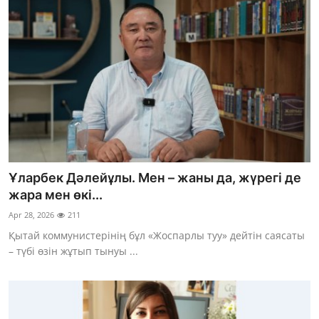
Ұларбек Дәлейұлы. Мен – жаны да, жүрегі де
жара мен өкі...
Apr 28, 2026
211
Қытай коммунистерінің бұл «Жоспарлы туу» дейтін саясаты
– түбі өзін жұтып тынуы ...