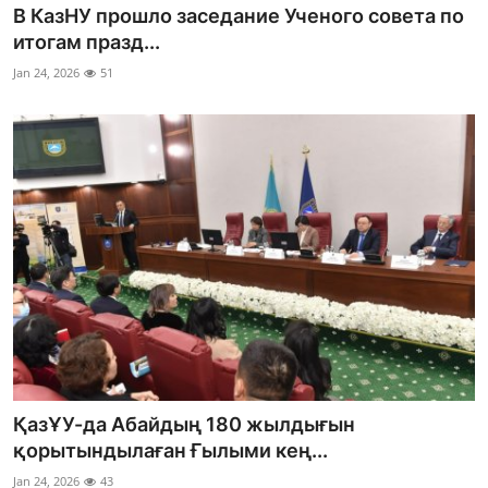
В КазНУ прошло заседание Ученого совета по
итогам празд...
Jan 24, 2026
51
ҚазҰУ-да Абайдың 180 жылдығын
қорытындылаған Ғылыми кең...
Jan 24, 2026
43