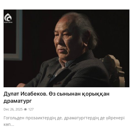
Дулат Исабеков. Өз сынынан қорыққан
драматург
Dec 26, 2025
127
Гогольден прозаиктердің де, драматургтердің де үйренері
көп...