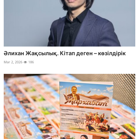
Әлихан Жақсылық. Кітап деген – көзілдірік
Mar 2, 2026
186