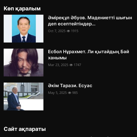
Көп қаралым
Әміреқұл Әбуов. Мәдениетті шығын
деп есептейтіндер...
Oct 7, 2025
1915
Есбол Нұрахмет. Ли қытайдың Бәй
ханымы
Mar 23, 2025
1747
Әкім Тарази. Есуас
May 5, 2025
985
Сайт ақпараты