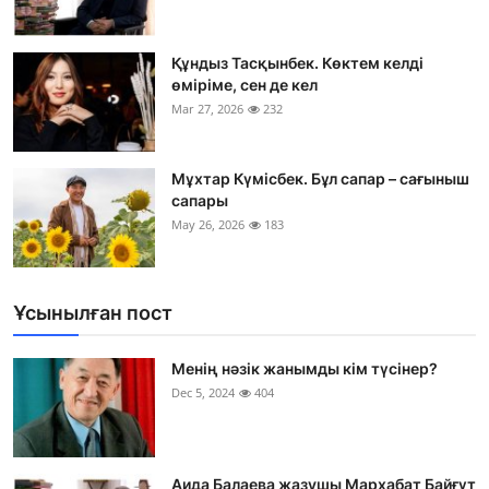
Құндыз Тасқынбек. Көктем келді
өміріме, сен де кел
Mar 27, 2026
232
Мұхтар Күмісбек. Бұл сапар – сағыныш
сапары
May 26, 2026
183
Ұсынылған пост
Менің нәзік жанымды кім түсінер?
Dec 5, 2024
404
Аида Балаева жазушы Мархабат Байғұт