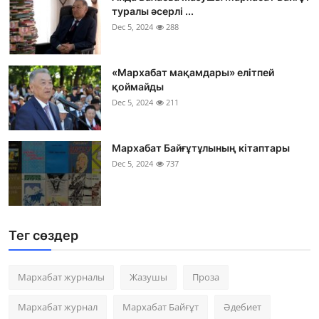
туралы әсерлі ...
Dec 5, 2024
288
«Мархабат мақамдары» елітпей
қоймайды
Dec 5, 2024
211
Мархабат Байғұтұлының кітаптары
Dec 5, 2024
737
Тег сөздер
Мархабат журналы
Жазушы
Проза
Мархабат журнал
Мархабат Байғұт
Әдебиет