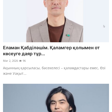
Еламан Қабділәшім. Қаламгер қолымен от
көсеуге даяр тұр...
Mar 2, 2026
96
Ақынның қарсыласы, бәсекелесі – қаламдастары емес, Өзі
және Уақыт...