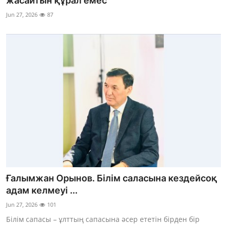
жасайтын құрал емес
Фотосуреттер
Jun 27, 2026
87
Көптеген
Ғалымжан Орынов. Білім саласына кездейсоқ
адам келмеуі ...
Jun 27, 2026
101
Білім сапасы – ұлттың сапасына әсер ететін бірден бір