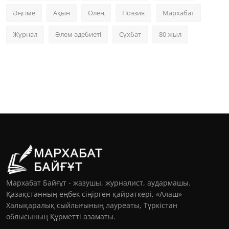
Әңгіме
Ақын
Өлең
Поэзия
Мархабат
Журнал
Әлем әдебиеті
Сұхбат
80 жыл
Мархабат Байғұт - жазушы, журналист, аудармашы.
Қазақстанның еңбек сіңірген қайраткері, «Алаш»
Халықаралық сыйлығының лауреаты, Түркістан
облысының Құрметті азаматы.