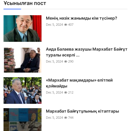
Ұсынылған пост
Менің нәзік жанымды кім түсінер?
Dec 5, 2024
407
Аида Балаева жазушы Мархабат Байғұт
туралы әсерлі ...
Dec 5, 2024
290
«Мархабат мақамдары» елітпей
қоймайды
Dec 5, 2024
212
Мархабат Байғұтұлының кітаптары
Dec 5, 2024
744