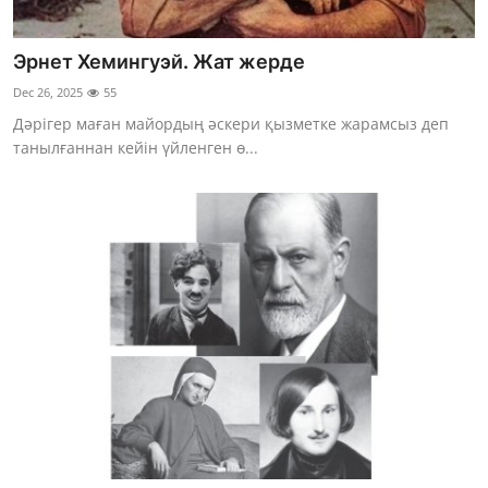
Эрнет Хемингуэй. Жат жерде
Dec 26, 2025
55
Дәрігер маған майордың әскери қызметке жарамсыз деп
танылғаннан кейін үйленген ө...