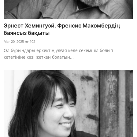
Эрнест Хемингуэй. Френсис Макомбердің
баянсыз бақыты
Mar 20, 2025
102
Ол бұрындары еркектің ұлғая келе секемшіл болып
кететініне көзі жеткен болатын...