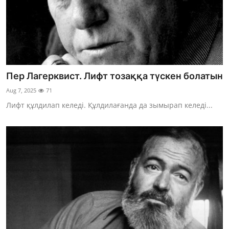
Пер Лагерквист. Лифт тозаққа түскен болатын
Aug 7, 2025
71
Лифт құлдилап келеді. Құлдилағанда да зымырап келеді...