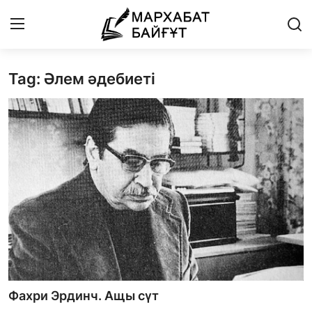
Tag: Әлем әдебиеті
Басты бет
Байланыс
Мархабат Байғұт 80 жас
Із
Бір ауыз сөз
Әдебиет
Бейнебаян
Фахри Эрдинч. Ащы сүт
Әлем әдебиеті