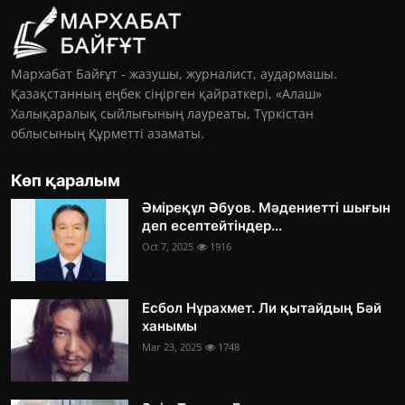
Мархабат Байғұт - жазушы, журналист, аудармашы.
Қазақстанның еңбек сіңірген қайраткері, «Алаш»
Халықаралық сыйлығының лауреаты, Түркістан
облысының Құрметті азаматы.
Көп қаралым
Әміреқұл Әбуов. Мәдениетті шығын
деп есептейтіндер...
Oct 7, 2025
1916
Есбол Нұрахмет. Ли қытайдың Бәй
ханымы
Mar 23, 2025
1748