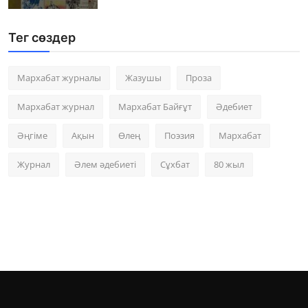
Тег сөздер
Мархабат журналы
Жазушы
Проза
Мархабат журнал
Мархабат Байғұт
Әдебиет
Әңгіме
Ақын
Өлең
Поэзия
Мархабат
Журнал
Әлем әдебиеті
Сұхбат
80 жыл