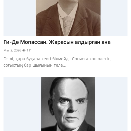
Ги-Де Мопассан. Жарасын алдырған ана
Mar 2, 2026
111
Әсілі, қара бұқара кекті білмейді. Соғыста көп өлетін,
соғыстың бар шығынын төле...