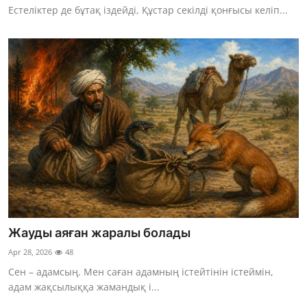
Естеліктер де бұтақ іздейді, Құстар секілді қонғысы келіп...
Жауды аяған жаралы болады
Apr 28, 2026
48
Сен – адамсың. Мен саған адамның істейтінін істеймін,
адам жақсылыққа жамандық і...