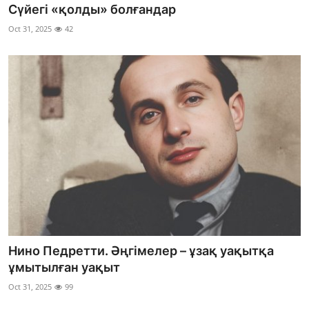
Сүйегі «қолды» болғандар
Oct 31, 2025
42
Нино Педретти. Әңгімелер – ұзақ уақытқа
ұмытылған уақыт
Oct 31, 2025
99