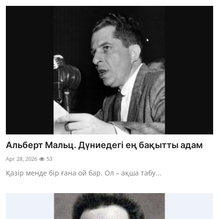
Альберт Мальц. Дүниедегі ең бақытты адам
Apr 28, 2026
53
Қазір менде бір ғана ой бар. Ол – ақша табу...