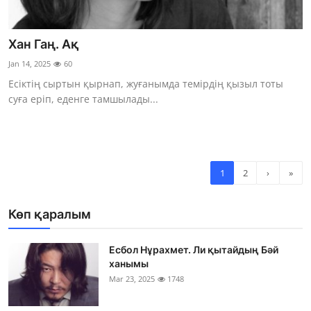
Хан Гаң. Ақ
Jan 14, 2025
60
Есіктің сыртын қырнап, жуғанымда темірдің қызыл тоты
суға еріп, еденге тамшылады...
1
2
›
»
Көп қаралым
Есбол Нұрахмет. Ли қытайдың Бәй
ханымы
Mar 23, 2025
1748