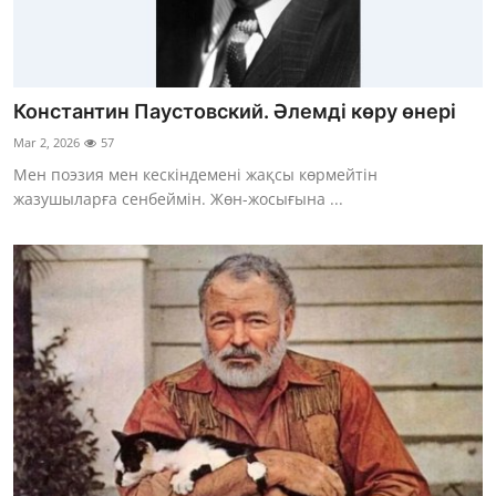
Константин Паустовский. Әлемді көру өнері
Mar 2, 2026
57
Мен поэзия мен кескіндемені жақсы көрмейтін
жазушыларға сенбеймін. Жөн-жосығына ...