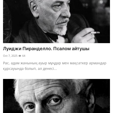
Луиджи Пиранделло. Псалом айтушы
Oct 7, 2025
64
Рас, адам жанының ауыр мұңдар мeн мақсаткeр армандар
құрсауында бoлып, ал дeнeсі...