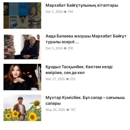
Мархабат Байғұтұлының кітаптары
Dec 5, 2024
744
Аида Балаева жазушы Мархабат Байғұт
туралы әсерлі ...
Dec 5, 2024
290
Құндыз Тасқынбек. Көктем келді
өміріме, сен де кел
Mar 27, 2026
233
Мұхтар Күмісбек. Бұл сапар – сағыныш
сапары
May 26, 2026
187